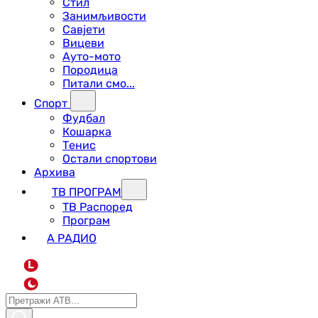
Стил
Занимљивости
Савјети
Вицеви
Ауто-мото
Породица
Питали смо...
Спорт
Фудбал
Кошарка
Тенис
Остали спортови
Архива
ТВ ПРОГРАМ
ТВ Распоред
Програм
А РАДИО
L