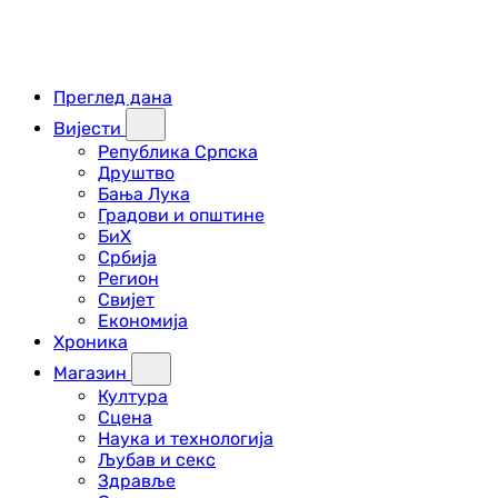
Преглед дана
Вијести
Република Српска
Друштво
Бања Лука
Градови и општине
БиХ
Србија
Регион
Свијет
Економија
Хроника
Магазин
Култура
Сцена
Наука и технологија
Љубав и секс
Здравље