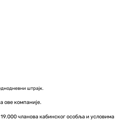
једнодневни штрајк.
ра ове компаније.
а 19.000 чланова кабинског особља и условима