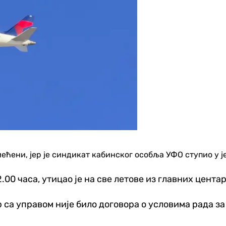
ећени, јер је синдикат кабинског особља УФО ступио у 
22.00 часа, утицао је на све летове из главних цента
р са управом није било договора о условима рада з