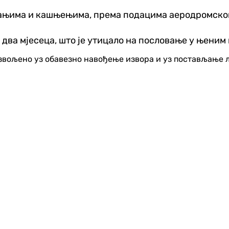
ањима и кашњењима, према подацима аеродромског
 два мјесеца, што је утицало на пословање у њени
озвољено уз обавезно навођење извора и уз постављање 