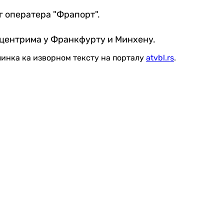
 оператера "Фрапорт".
м центрима у Франкфурту и Минхену.
линка ка изворном тексту на порталу
atvbl.rs
.