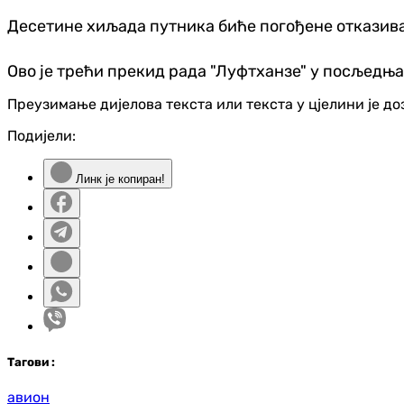
Десетине хиљада путника биће погођене отказив
Ово је трећи прекид рада "Луфтханзе" у посљедња
Преузимање дијелова текста или текста у цјелини је д
Подијели:
Линк је копиран!
Таг
ови
:
авион