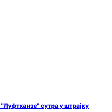
"Луфтханзе" сутра у штрајку