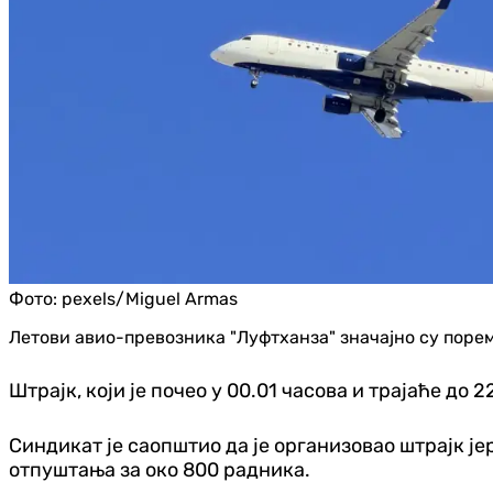
Фото:
pexels/Miguel Armas
Летови авио-превозника "Луфтханза" значајно су порем
Штрајк, који је почео у 00.01 часова и трајаће до 
Синдикат је саопштио да је организовао штрајк је
отпуштања за око 800 радника.