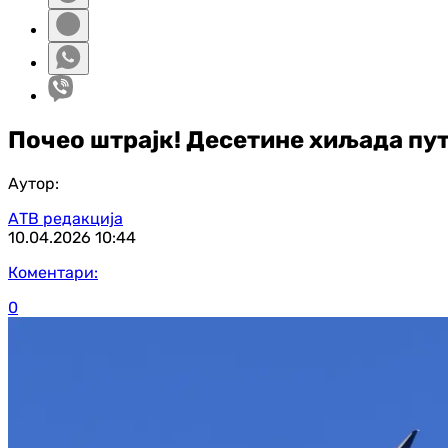
Почео штрајк! Десетине хиљада пу
Аутор:
АТВ редакција
10.04.2026
10:44
Коментари:
0