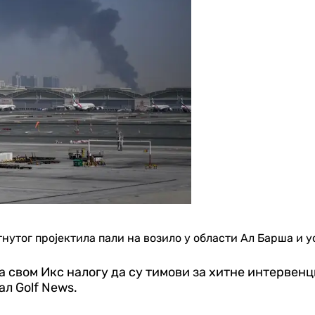
нутог пројектила пали на возило у области Ал Барша и у
а свом Икс налогу да су тимови за хитне интервенци
л Golf News.