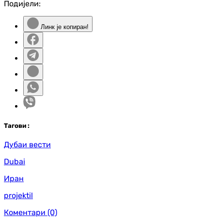
Подијели:
Линк је копиран!
Таг
ови
:
Дубаи вести
Dubai
Иран
projektil
Коментари
(0)