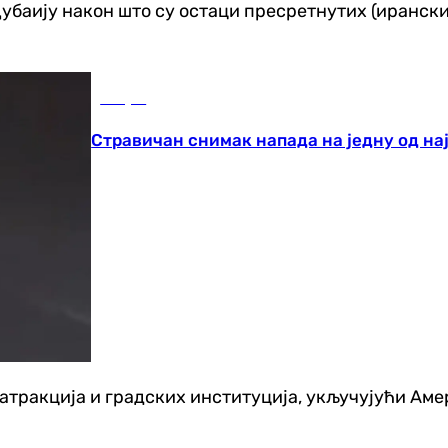
Дубаију након што су остаци пресретнутих (иранск
Свијет
Стравичан снимак напада на једну од нај
атракција и градских институција, укључујући Аме