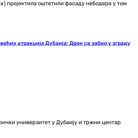
их) пројектила оштетили фасаду небодера у том
већих атракција Дубаија: Дрон се забио у зграду
рички универзитет у Дубаију и тржни центар