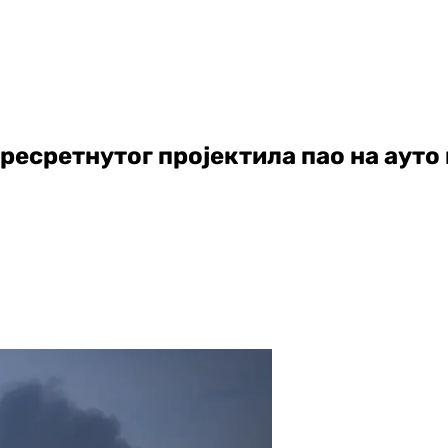
ресретнутог пројектила пао на ауто 