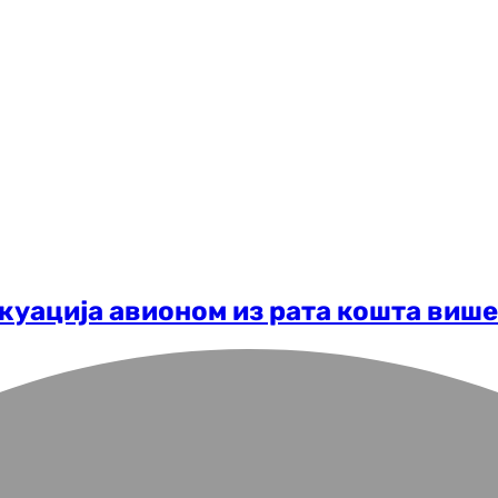
куација авионом из рата кошта више