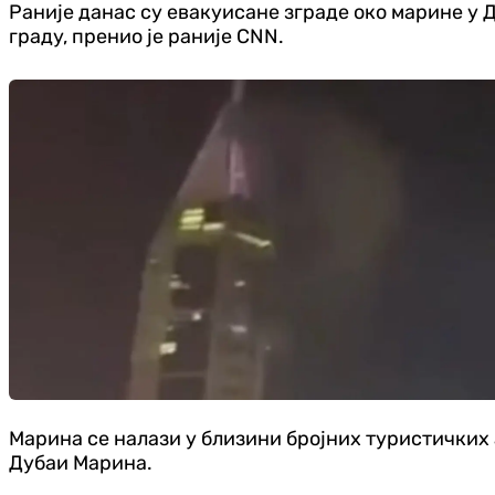
Раније данас су евакуисане зграде око марине у 
граду, пренио је раније CNN.
Марина се налази у близини бројних туристичких 
Дубаи Марина.