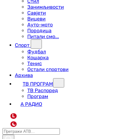
Стил
Занимљивости
Савјети
Вицеви
Ауто-мото
Породица
Питали смо...
Спорт
Фудбал
Кошарка
Тенис
Остали спортови
Архива
ТВ ПРОГРАМ
ТВ Распоред
Програм
А РАДИО
L