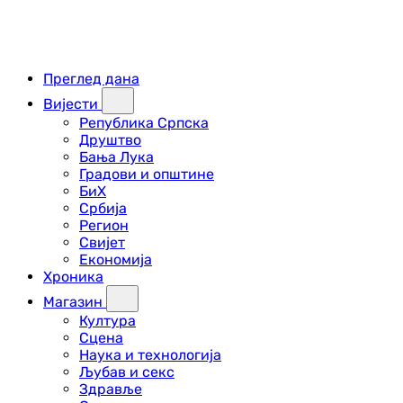
Преглед дана
Вијести
Република Српска
Друштво
Бања Лука
Градови и општине
БиХ
Србија
Регион
Свијет
Економија
Хроника
Магазин
Култура
Сцена
Наука и технологија
Љубав и секс
Здравље