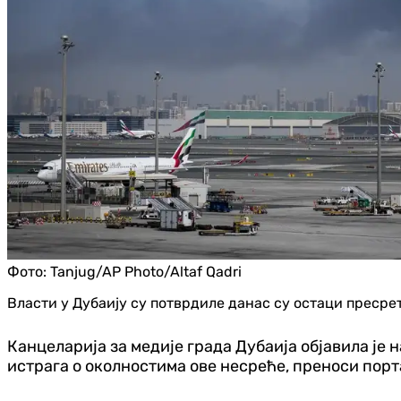
Фото:
Tanjug/AP Photo/Altaf Qadri
Власти у Дубаију су потврдиле данас су остаци пресрет
Канцеларија за медије града Дубаија објавила је н
истрага о околностима ове несреће, преноси порта