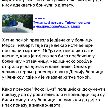
нису адекватно бринули о дјетету.
Србија
Тужан крај потраге: Тијело несталог
мушкарца пронађено у језеру
Хитна помоћ превезла је дјечака у болницу
Мерси Гилберт, гдје га је љекар исте вечери
прогласио мртвим. Међутим, неколико сати
касније, када је тијело већ било пребачено у
болничку мртвачницу, медицинско особље
открило је да дјечак и даље дише. Одмах је
хеликоптером транспортован у Дјечију болницу
у Фениксу, гдје му је указана хитна помоћ.
Како преноси "Фокс Њуз", полицијски документи
показују да су родитељи, али и полицајци који су
били присутни у болници, посумњали да дијете
ипак показује знаке живота.