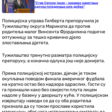
"Став Српске јасан - никакво наметање
одлука појединаца није добро"
Полицијска управа Гилберта препоручила је
Тужилаштву округа Марикопа да против
родитеља малог Винсента Фјордилина подигне
оптужницу за тешко кривично дјело
злостављања дјетета.
Тужилаштво тренутно разматра полицијску
препоруку, а коначна одлука још није донијета.
Према полицијској истрази, дјечак је током
окупљања поводом финала америчког фудбала
на кратко остао без надзора одраслих. Гости су
га пронашли како без свијести плута лицем
надоле у базену у дворишту куће. У полицијском
извјештају наводи се да су оба родитеља
признала да су током прославе користила
марихуану, због чега истражитељи сматрају да