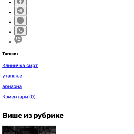
Таг
ови
:
Клиничка смрт
утапање
аризона
Коментари
(0)
Више из рубрике