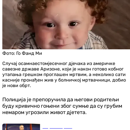
Фото:
Го Фанд Ми
Случај осамнаестомјесечног дјечака из америчке
савезне државе Аризоне, који је након готово кобног
утапања грешком проглашен мртвим, а неколико сати
касније пронађен жив у болничкој мртвачници, добио
је нови обрт.
Полиција је препоручила да његови родитељи
буду кривично гоњени због сумње да су грубим
немаром угрозили живот дјетета.
Република Српска