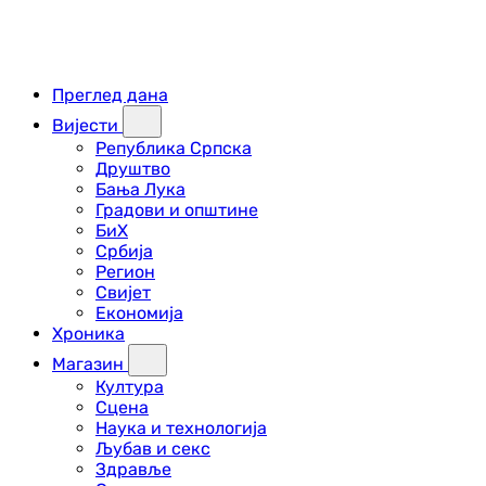
Преглед дана
Вијести
Република Српска
Друштво
Бања Лука
Градови и општине
БиХ
Србија
Регион
Свијет
Економија
Хроника
Магазин
Култура
Сцена
Наука и технологија
Љубав и секс
Здравље