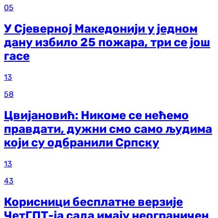
05
У Сјеверној Македонији у једном
дану избило 25 пожара, три се још
гасе
13
58
Цвијановић: Никоме се нећемо
правдати, дужни смо само људима
који су одбранили Српску
13
43
Корисници бесплатне верзије
ЧетГПТ-ја сада имају неограничен