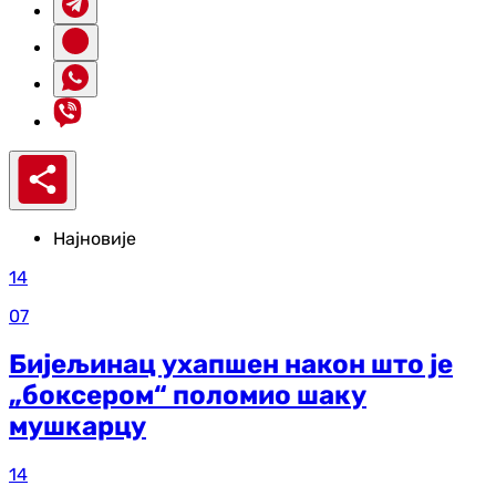
Најновије
14
07
Бијељинац ухапшен након што је
„боксером“ поломио шаку
мушкарцу
14