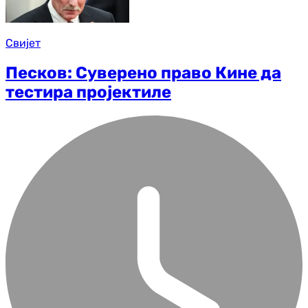
Свијет
Песков: Суверено право Кине да
тестира пројектиле