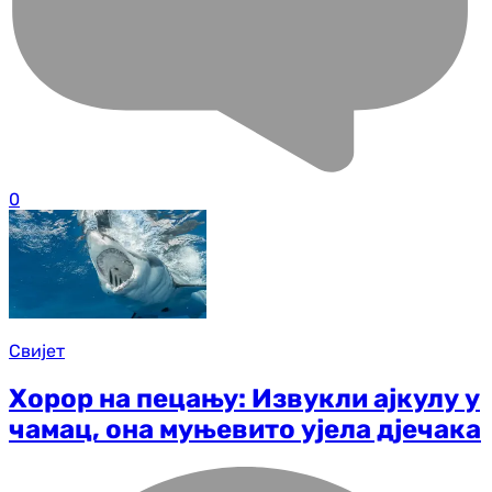
0
Свијет
Хорор на пецању: Извукли ајкулу у
чамац, она муњевито ујела дјечака