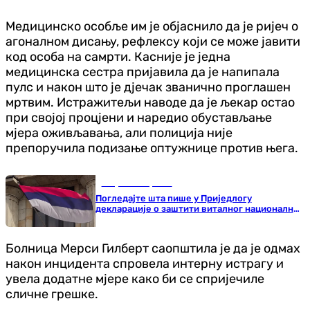
Медицинско особље им је објаснило да је ријеч о
агоналном дисању, рефлексу који се може јавити
код особа на самрти. Касније је једна
медицинска сестра пријавила да је напипала
пулс и након што је дјечак званично проглашен
мртвим. Истражитељи наводе да је љекар остао
при својој процјени и наредио обустављање
мјера оживљавања, али полиција није
препоручила подизање оптужнице против њега.
Република Српска
Погледајте шта пише у Приједлогу
декларације о заштити виталног националног
интереса српског народа у БиХ
Болница Мерси Гилберт саопштила је да је одмах
након инцидента спровела интерну истрагу и
увела додатне мјере како би се спријечиле
сличне грешке.