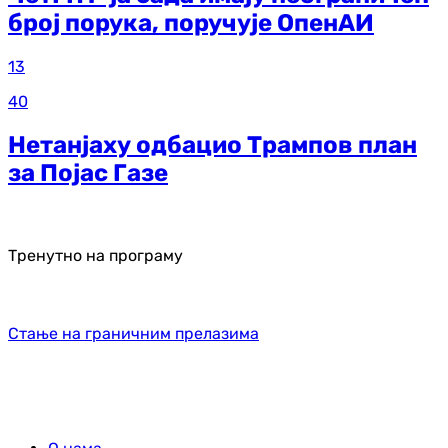
број порука, поручује ОпенАИ
13
40
Нетанјаху одбацио Трампов план
за Појас Газе
Тренутно на програму
Стање на граничним прелазима