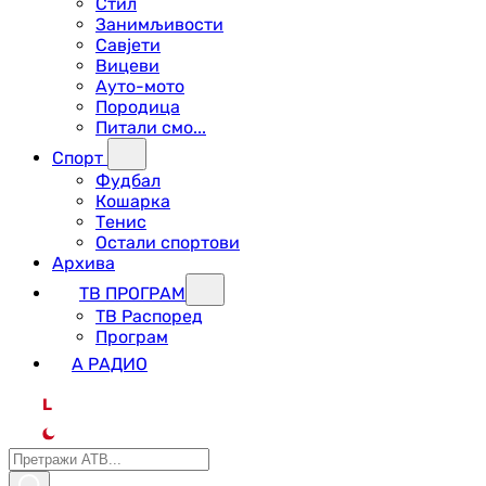
Стил
Занимљивости
Савјети
Вицеви
Ауто-мото
Породица
Питали смо...
Спорт
Фудбал
Кошарка
Тенис
Остали спортови
Архива
ТВ ПРОГРАМ
ТВ Распоред
Програм
А РАДИО
L