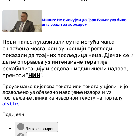
Бања Лука
Минић: Не очекујем да Град Бањалука било
шта уради за аеродром
Први налази указивали су на могућа мања
оштећења мозга, али су каснији прегледи
показали да трајних посљедица нема. Дјечак се и
даље опоравља уз интензивне терапије,
рехабилитацију и редован медицински надзор,
преноси "
НИН
".
Преузимање дијелова текста или текста у цјелини је
дозвољено уз обавезно навођење извора и уз
постављање линка ка изворном тексту на порталу
atvbl.rs
.
Подијели:
Линк је копиран!