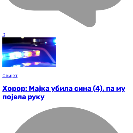
0
Свијет
Хорор: Мајка убила сина (4), па му
појела руку