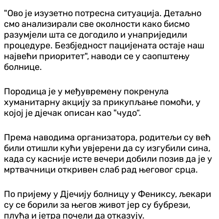
"Ово је изузетно потресна ситуација. Детаљно
смо анализирали све околности како бисмо
разумјели шта се догодило и унаприједили
процедуре. Безбједност пацијената остаје наш
највећи приоритет", наводи се у саопштењу
болнице.
Породица је у међувремену покренула
хуманитарну акцију за прикупљање помоћи, у
којој је дјечак описан као "чудо“.
Према наводима организатора, родитељи су већ
били отишли кући увјерени да су изгубили сина,
када су касније исте вечери добили позив да је у
мртвачници откривен слаб рад његовог срца.
По пријему у Дјечију болницу у Фениксу, љекари
су се борили за његов живот јер су бубрези,
плућа и јетра почели да отказују.