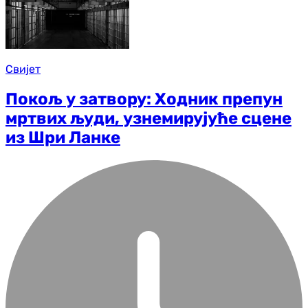
Свијет
Покољ у затвору: Ходник препун
мртвих људи, узнемирујуће сцене
из Шри Ланке