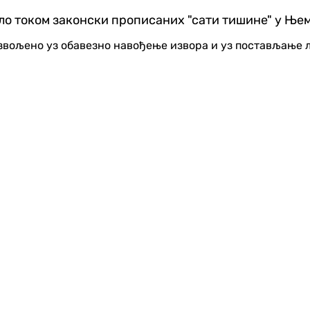
ло током законски прописаних "сати тишине" у Њема
озвољено уз обавезно навођење извора и уз постављање 