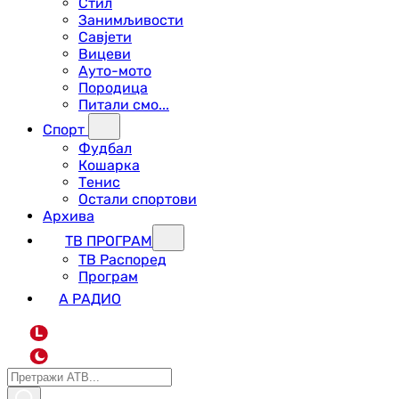
Стил
Занимљивости
Савјети
Вицеви
Ауто-мото
Породица
Питали смо...
Спорт
Фудбал
Кошарка
Тенис
Остали спортови
Архива
ТВ ПРОГРАМ
ТВ Распоред
Програм
А РАДИО
L