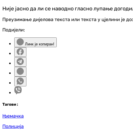
Није јасно да ли се наводно гласно лупање догоди
Преузимање дијелова текста или текста у цјелини је д
Подијели:
Линк је копиран!
Таг
ови
:
Њемачка
Полиција