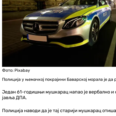
Фото:
Pixabay
Полиција у њемачкој покрајини Баварској морала је да 
Један 61-годишњи мушкарац напао је вербално и ф
јавља ДПА.
Полиција наводи да је тај старији мушкарац отиша