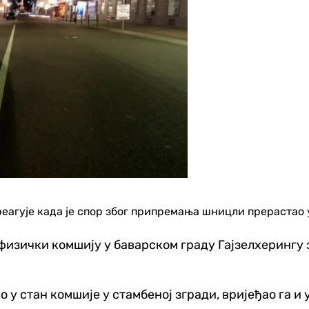
реагује када је спор због припремања шницли прерастао 
изички комшију у баварском граду Гајзелхерингу зб
о у стан комшије у стамбеној згради, вријеђао га и