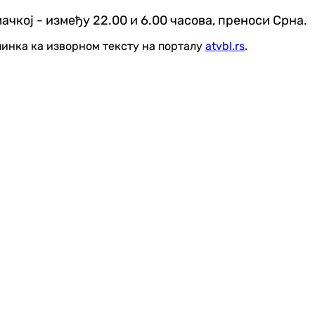
чкој - између 22.00 и 6.00 часова, преноси Срна.
линка ка изворном тексту на порталу
atvbl.rs
.