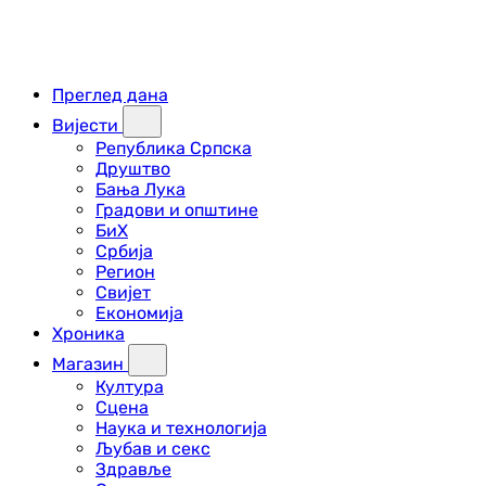
Преглед дана
Вијести
Република Српска
Друштво
Бања Лука
Градови и општине
БиХ
Србија
Регион
Свијет
Економија
Хроника
Магазин
Култура
Сцена
Наука и технологија
Љубав и секс
Здравље