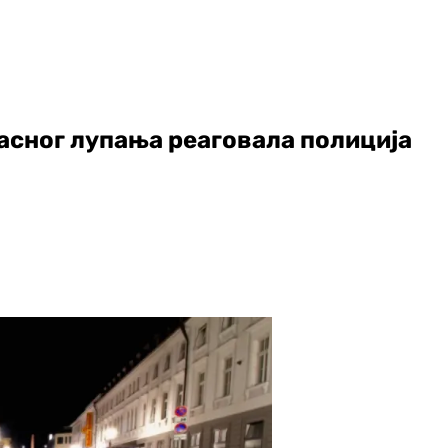
асног лупања реаговала полиција