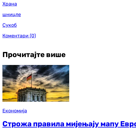
Храна
шницле
Сукоб
Коментари
(0)
Прочитајте више
Економија
Строжа правила мијењају мапу Евро