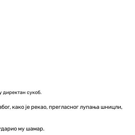
у директан сукоб.
ог, како је рекао, прегласног лупања шницли,
 ударио му шамар.