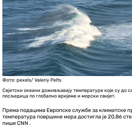
Фото:
pexels/ Valeriy Pelts
Свјетски океани доживљавају температуре које су до с
посљедица по глобално вријеме и морски свијет.
Према подацима Европске службе за климатске про
температура површине мора достигла је 20,86 степ
пише CNN .