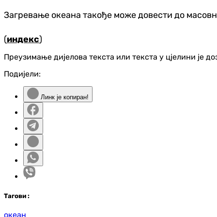
Загревање океана такође може довести до масовн
(
индекс
)
Преузимање дијелова текста или текста у цјелини је д
Подијели:
Линк је копиран!
Таг
ови
:
океан