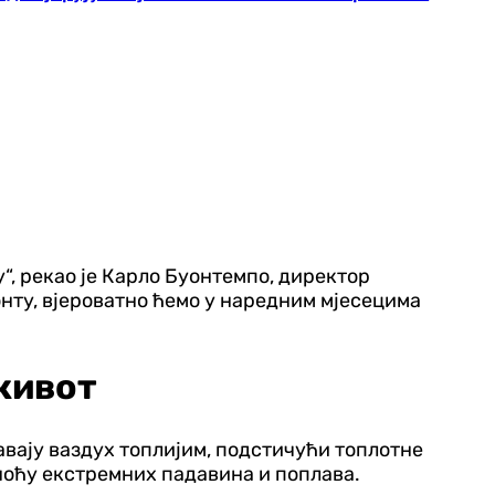
“, рекао је Карло Буонтемпо, директор
нту, вјероватно ћемо у наредним мјесецима
живот
вају ваздух топлијим, подстичући топлотне
тноћу екстремних падавина и поплава.