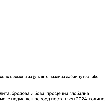
свих времена за јун, што изазива забринутост због
ита, бродова и бова, просјечна глобална
чиме је надмашен рекорд постављен 2024. године,