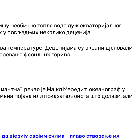
ишу необично топле воде дуж екваторијалног
их у посљедњих неколико деценија.
ава температуре. Деценијама су океани дјеловали
горевање фосилних горива.
мантна“, рекао је Мајкл Мередит, океанограф у
мена појава или показатељ онога што долази, али
да вјерују својим очима - плаво створење их