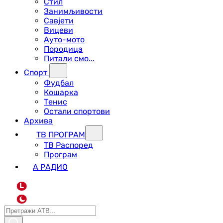
Стил
Занимљивости
Савјети
Вицеви
Ауто-мото
Породица
Питали смо...
Спорт
Фудбал
Кошарка
Тенис
Остали спортови
Архива
ТВ ПРОГРАМ
ТВ Распоред
Програм
А РАДИО
L