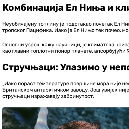
Комбинација Ел Ниња и кл
Неуобичајену топлину је подстакао почетак Ел Н
тропског Пацифика. Иако је Ел Нињо тек почео, мо
Основни узрок, кажу научници, је климатска криз
као главни топлотни понор планете, апсорбујући 
Стручњаци: Улазимо у неп
„Иако пораст температуре површине мора није нео
Британском антарктичком заводу. Још увијек није 
стручњаци изражавају забринутост.