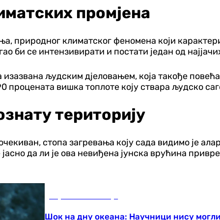
иматских промјена
иња, природног климатског феномена који карактер
гао би се интензивирати и постати један од најјач
а изазвана људским дјеловањем, која такође повећ
90 процената вишка топлоте коју ствара људско са
ознату територију
чекиван, стопа загревања коју сада видимо је алар
јасно да ли је ова невиђена јунска врућина привре
Наука и технологија
Шок на дну океана: Научници нису могли 