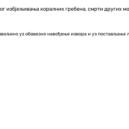
ог избјељивања коралних гребена, смрти других мо
озвољено уз обавезно навођење извора и уз постављање 