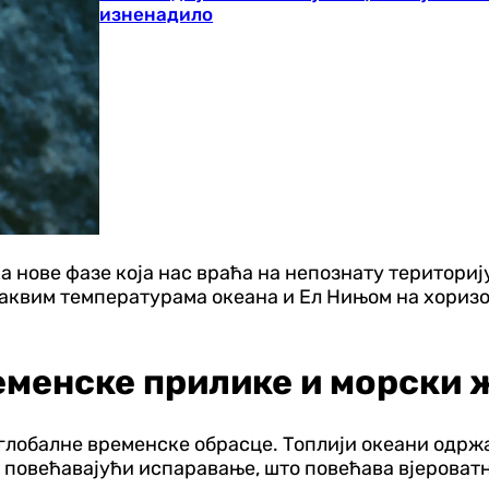
изненадило
 нове фазе која нас враћа на непознату територију
ваквим температурама океана и Ел Нињом на хоризо
еменске прилике и морски 
глобалне временске обрасце. Топлији океани одржа
 и повећавајући испаравање, што повећава вјерова