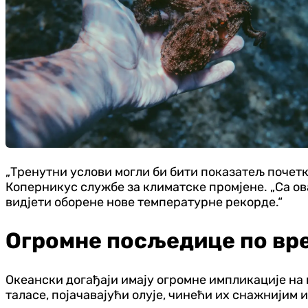
„Тренутни услови могли би бити показатељ почетка
Коперникус службе за климатске промјене. „Са о
видјети оборене нове температурне рекорде.“
Огромне посљедице по вр
Океански догађаји имају огромне импликације на 
таласе, појачавајући олује, чинећи их снажнијим