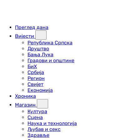
Преглед дана
Вијести
Република Српска
Друштво
Бања Лука
Градови и општине
БиХ
Србија
Регион
Свијет
Економија
Хроника
Магазин
Култура
Сцена
Наука и технологија
Љубав и секс
Здравље