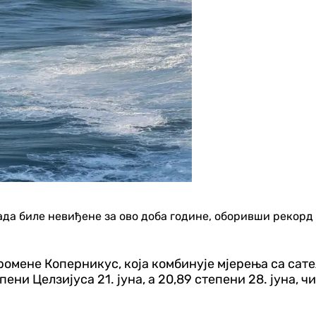
ада биле невиђене за ово доба године, оборивши рекорд 
мене Коперникус, која комбинује мјерења са сател
ени Целзијуса 21. јуна, а 20,89 степени 28. јуна, 