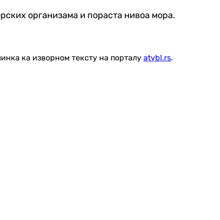
рских организама и пораста нивоа мора.
линка ка изворном тексту на порталу
atvbl.rs
.