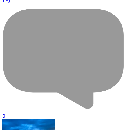
1 мј
0