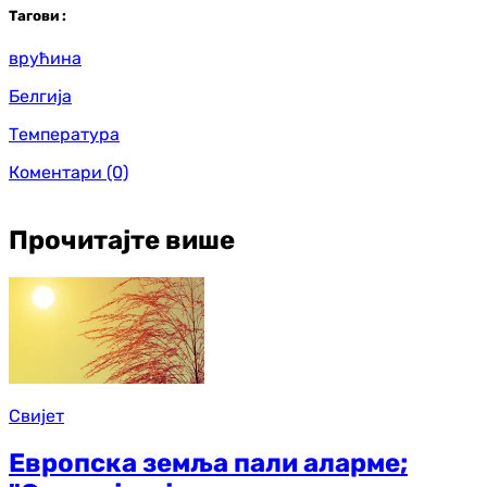
Таг
ови
:
врућина
Белгија
Температура
Коментари
(0)
Прочитајте више
Свијет
Европска земља пали аларме;