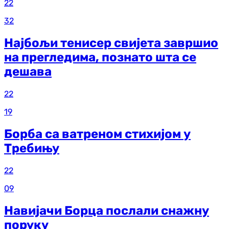
22
32
Најбољи тенисер свијета завршио
на прегледима, познато шта се
дешава
22
19
Борба са ватреном стихијом у
Требињу
22
09
Навијачи Борца послали снажну
поруку