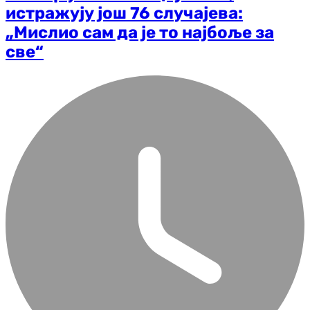
истражују још 76 случајева:
„Мислио сам да је то најбоље за
све“