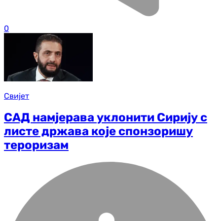
0
Свијет
САД намјерава уклонити Сирију с
листе држава које спонзоришу
тероризам