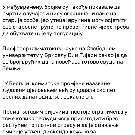
У међувремену, бројке су такође показале да
смртни случајеви нису ограничени само на
старије особе, јер утицај врућине могу осјетити
све старосне групе, те превентивне мјере треба
да обухвате цијелу популацију.
Професор климатских наука на Слободном
универзитету у Бриселу Вим Тијери рекао је да
се број врућих дана повећава готово свуда на
Земљи.
"У Белгији, климатске промјене изазване
људским дјеловањем већ су додале око пет
врелих дана годишње", рекао је он.
Према његовим ријечима, постоје ограничења у
томе колико се људи могу прилагодити брзо
растућем топлотном стресу и да је смањење
емисије угљен-диоксида кључно за