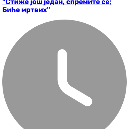
"Стиже још један, спремите се;
Биће мртвих"