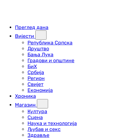
Преглед дана
Вијести
Република Српска
Друштво
Бања Лука
Градови и општине
БиХ
Србија
Регион
Свијет
Економија
Хроника
Магазин
Култура
Сцена
Наука и технологија
Љубав и секс
Здравље