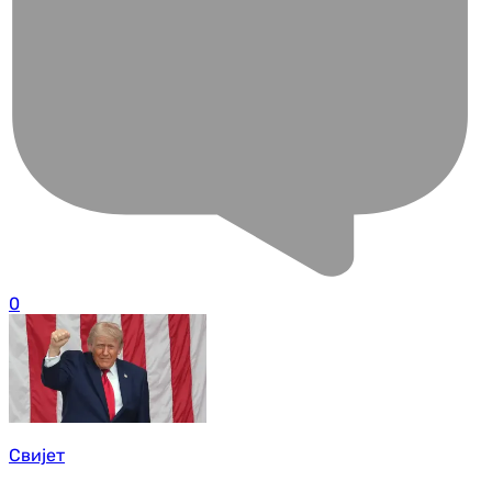
0
Свијет