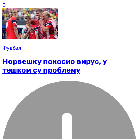
0
Фудбал
Норвешку покосио вирус, у
тешком су проблему