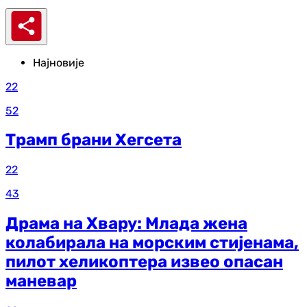
Најновије
22
52
Трамп брани Хегсета
22
43
Драма на Хвару: Млада жена
колабирала на морским стијенама,
пилот хеликоптера извео опасан
маневар