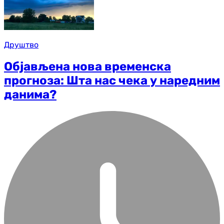
Друштво
Објављена нова временска
прогноза: Шта нас чека у наредним
данима?