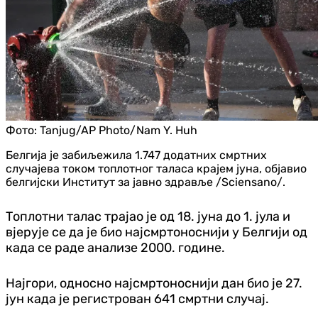
Фото:
Tanjug/AP Photo/Nam Y. Huh
Белгија је забиљежила 1.747 додатних смртних
случајева током топлотног таласа крајем јуна, објавио
белгијски Институт за јавно здравље /Sciensano/.
Топлотни талас трајао је од 18. јуна до 1. јула и
вјерује се да је био најсмртоноснији у Белгији од
када се раде анализе 2000. године.
Најгори, односно најсмртоноснији дан био је 27.
јун када је регистрован 641 смртни случај.