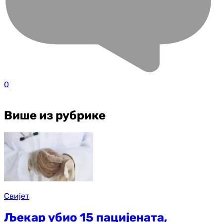
0
Више из рубрике
Свијет
Љекар убио 15 пацијената,