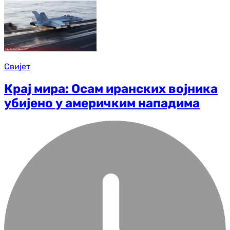
Свијет
Крај мира: Осам иранских војника
убијено у америчким нападима