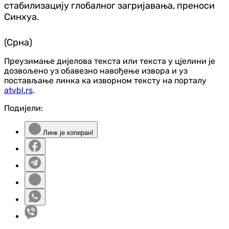
стабилизацију глобалног загријавања, преноси
Синхуа.
(Срна)
Преузимање дијелова текста или текста у цјелини је
дозвољено уз обавезно навођење извора и уз
постављање линка ка изворном тексту на порталу
atvbl.rs
.
Подијели:
Линк је копиран!