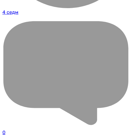
4 седм
0