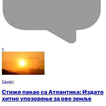
1
Свијет
Стиже пакао са Атлантика: Издато
хитно упозорење за ове земље