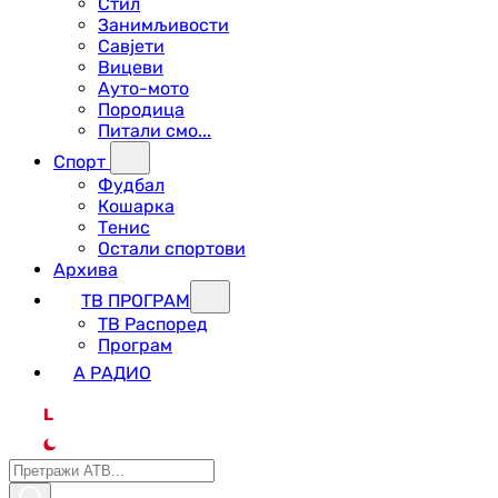
Стил
Занимљивости
Савјети
Вицеви
Ауто-мото
Породица
Питали смо...
Спорт
Фудбал
Кошарка
Тенис
Остали спортови
Архива
ТВ ПРОГРАМ
ТВ Распоред
Програм
А РАДИО
L