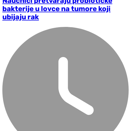
Naučnici pretvaraju probiotičke
bakterije u lovce na tumore koji
ubijaju rak