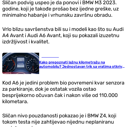
Sličan podvig uspeo je da ponovi i BMW M3 2023.
godine, koji je takođe prošao bez ijedne greške, uz
minimalno habanje i vrhunsku završnu obradu.
Vrlo blizu savršenstva bili su i modeli kao što su Audi
A4 Avant i Audi A6 Avant, koji su pokazali izuzetnu
izdržljivost i kvalitet.
Auto-moto
Kako prepoznati lažnu kilometražu na
automobilu? Jednostavan trik sa vratima otkriva
da li vas prodavac laže
Kod A6 je jedini problem bio povremeni kvar senzora
za parkiranje, dok je ostatak vozila ostao
besprijekorno očuvan čak i nakon više od 110.000
kilometara.
Sličan nivo pouzdanosti pokazao je i BMW Z4, koji
tokom testa nije zahtijevao nijednu neplaniranu