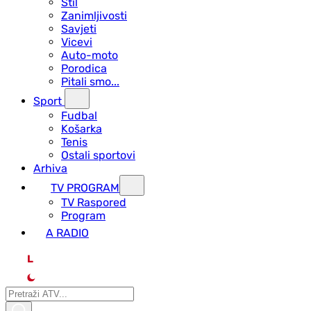
Stil
Zanimljivosti
Savjeti
Vicevi
Auto-moto
Porodica
Pitali smo...
Sport
Fudbal
Košarka
Tenis
Ostali sportovi
Arhiva
TV PROGRAM
ТV Raspored
Program
A RADIO
L