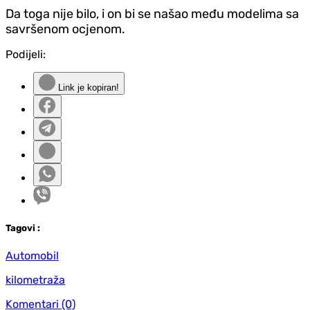
Da toga nije bilo, i on bi se našao među modelima sa
savršenom ocjenom.
Podijeli:
Link je kopiran!
Tag
ovi
:
Automobil
kilometraža
Komentari
(0)