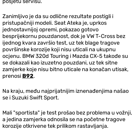
posjetu servisu.
Zanimljivo je da su odlične rezultate postigli i
pristupačniji modeli. Seat Ateka je, uprkos
jednostavnijoj opremi, pokazao gotovo
besprijekornu pouzdanost, dok je VW T-Cross bez
ijednog kvara završio test, uz tek blage tragove
površinske korozije koji nisu uticali na ukupnu
ocjenu. BMW 320d Touring i Mazda CX-5 takođe su
se dokazali kao izuzetno pouzdani, uz tek sitne
zamjerke koje nisu bitno uticale na konačan utisak,
prenosi
B92
.
Na kraju, među najprijatnijim iznenađenjima našao
se i Suzuki Swift Sport.
Mali "sportista" je test prošao bez problema u vožnji,
a jedina zamjerka odnosila se na početne tragove
korozije otkrivene tek prilikom rastavljanja.