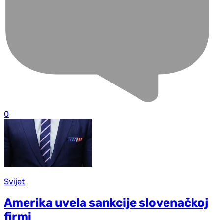
0
Svijet
Amerika uvela sankcije slovenačkoj
firmi