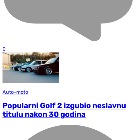
0
Auto-moto
Popularni Golf 2 izgubio neslavnu
titulu nakon 30 godina