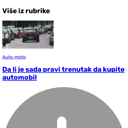
Više iz rubrike
Auto-moto
Da li je sada pravi trenutak da kupite
automobil