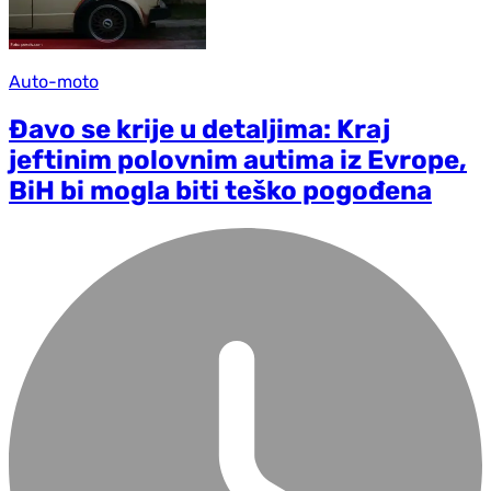
Auto-moto
Đavo se krije u detaljima: Kraj
jeftinim polovnim autima iz Evrope,
BiH bi mogla biti teško pogođena