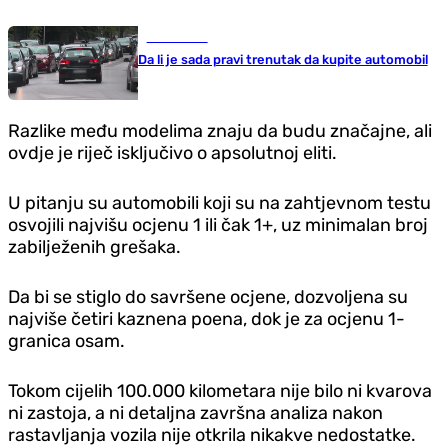
Auto-moto
Da li je sada pravi trenutak da kupite automobil
Razlike među modelima znaju da budu značajne, ali
ovd‌je je riječ isključivo o apsolutnoj eliti.
U pitanju su automobili koji su na zahtjevnom testu
osvojili najvišu ocjenu 1 ili čak 1+, uz minimalan broj
zabilježenih grešaka.
Da bi se stiglo do savršene ocjene, dozvoljena su
najviše četiri kaznena poena, dok je za ocjenu 1-
granica osam.
Tokom cijelih 100.000 kilometara nije bilo ni kvarova
ni zastoja, a ni detaljna završna analiza nakon
rastavljanja vozila nije otkrila nikakve nedostatke.