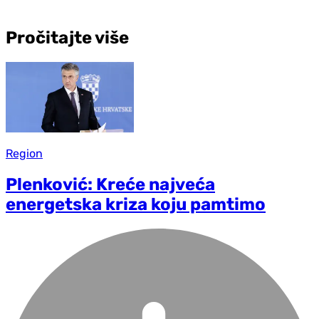
Pročitajte više
Region
Plenković: Kreće najveća
energetska kriza koju pamtimo