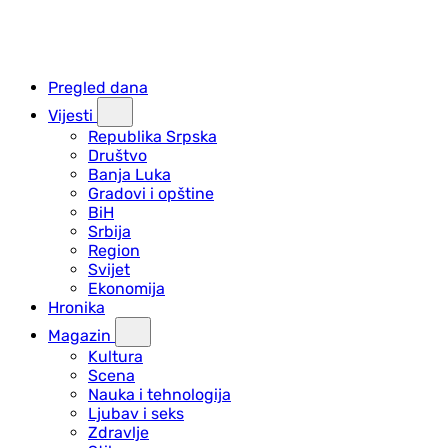
Pregled dana
Vijesti
Republika Srpska
Društvo
Banja Luka
Gradovi i opštine
BiH
Srbija
Region
Svijet
Ekonomija
Hronika
Magazin
Kultura
Scena
Nauka i tehnologija
Ljubav i seks
Zdravlje