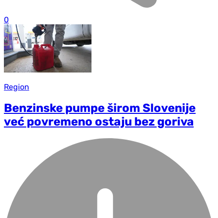
0
Region
Benzinske pumpe širom Slovenije
već povremeno ostaju bez goriva