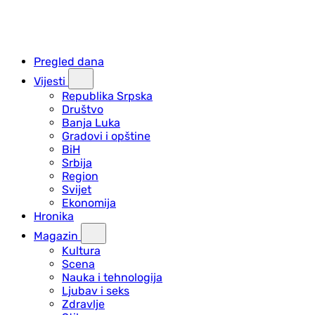
Pregled dana
Vijesti
Republika Srpska
Društvo
Banja Luka
Gradovi i opštine
BiH
Srbija
Region
Svijet
Ekonomija
Hronika
Magazin
Kultura
Scena
Nauka i tehnologija
Ljubav i seks
Zdravlje