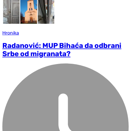
Hronika
Radanović: MUP Bihaća da odbrani
Srbe od migranata?