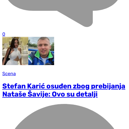
0
Scena
Stefan Karić osuđen zbog prebijanja
Nataše Šavije: Ovo su detalji