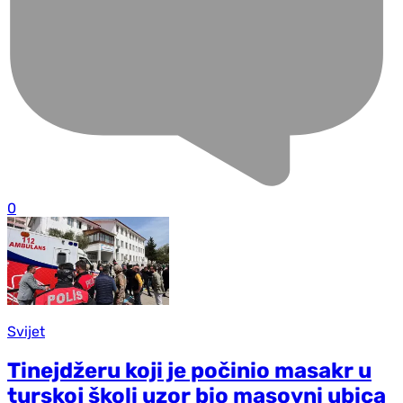
0
Svijet
Tinejdžeru koji je počinio masakr u
turskoj školi uzor bio masovni ubica