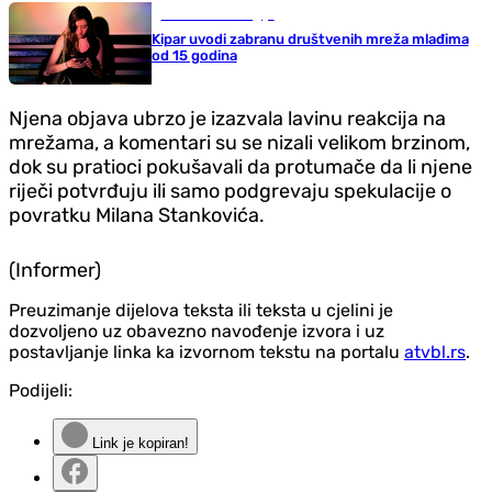
Nauka i tehnologija
Kipar uvodi zabranu društvenih mreža mlađima
od 15 godina
Njena objava ubrzo je izazvala lavinu reakcija na
mrežama, a komentari su se nizali velikom brzinom,
dok su pratioci pokušavali da protumače da li njene
riječi potvrđuju ili samo podgrevaju spekulacije o
povratku Milana Stankovića.
(Informer)
Preuzimanje dijelova teksta ili teksta u cjelini je
dozvoljeno uz obavezno navođenje izvora i uz
postavljanje linka ka izvornom tekstu na portalu
atvbl.rs
.
Podijeli:
Link je kopiran!