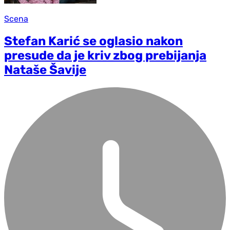
Scena
Stefan Karić se oglasio nakon
presude da je kriv zbog prebijanja
Nataše Šavije