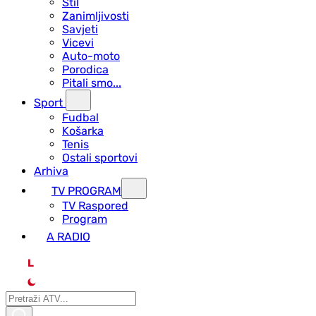
Stil
Zanimljivosti
Savjeti
Vicevi
Auto-moto
Porodica
Pitali smo...
Sport
Fudbal
Košarka
Tenis
Ostali sportovi
Arhiva
TV PROGRAM
ТV Raspored
Program
A RADIO
L