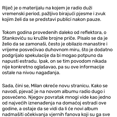
Riječ je o materijalu na kojem je radio duži
vremenski period, pažljivo birajući pjesme i zvuk
kojim želi da se predstavi publici nakon pauze.
Tokom godina provedenih daleko od reflektora, o
Stankoviću su kružile brojne priče. Pisalo se da je
želio da se zamonaši, često je obilazio manastire i
vrijeme posvećivao duhovnom miru, što je dodatno
podgrijalo spekulacije da bi mogao potpuno da
napusti estradu. Ipak, on se tim povodom nikada
nije konkretno oglašavao, pa su ove informacije
ostale na nivou nagađanja.
Sada, čini se, Milan okreće novu stranicu. Kako se
navodi, pjevač je na novom albumu radio dugo i
posvećeno. Njegov povratak mnogi vide kao jedno
od najvećih iznenađenja na domaćoj estradi ove
godine, a ostaje da se vidi da li će novi album
nadmašiti očekivanja vjernih fanova koji su ga sve