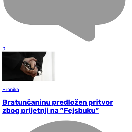
0
Hronika
Bratunčaninu predložen pritvor
zbog prijetnji na ”Fejsbuku”