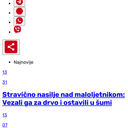
Najnovije
13
31
Stravično nasilje nad maloljetnikom:
Vezali ga za drvo i ostavili u šumi
13
07