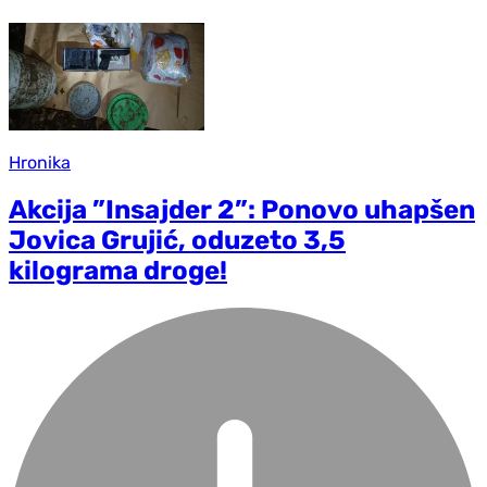
Hronika
Akcija ”Insajder 2”: Ponovo uhapšen
Jovica Grujić, oduzeto 3,5
kilograma droge!