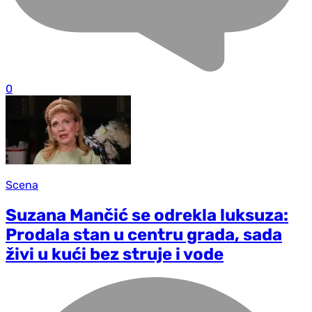
0
Scena
Suzana Mančić se odrekla luksuza:
Prodala stan u centru grada, sada
živi u kući bez struje i vode