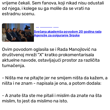
vrijeme čekali. Sem fanova, koji nikad nisu odustali
od njega, i kolege su ga molile da se vrati na
estradnu scenu.
Republika Srpska
Svečana akademija povodom 20 godina rada
Agencije za osiguranje Srpske
Ovim povodom oglasila se i Rada Manojlović na
društvenoj mreži "X" kratko prokomentarisala
aktuelne navode, ostavljajući prostor za različita
tumačenja.
- Ništa me ne pitajte jer ne smijem ništa da kažem, a
ništa i ne znam - napisala je ona, a potom dodala:
- A znate šta ste me pitali i mislim da znate na šta
mislim, to jest da mislimo na isto.