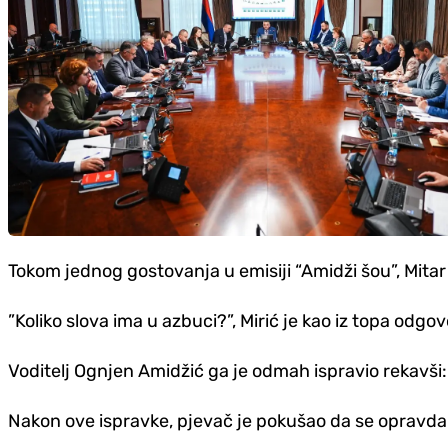
Tokom jednog gostovanja u emisiji “Amidži šou”, Mitar 
”Koliko slova ima u azbuci?”, Mirić je kao iz topa odgovo
Voditelj Ognjen Amidžić ga je odmah ispravio rekavši: 
Nakon ove ispravke, pjevač je pokušao da se opravda i