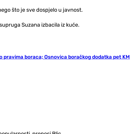
 nego što je sve dospjelo u javnost.
 supruga Suzana izbacila iz kuće.
a o pravima boraca; Osnovica boračkog dodatka pet KM
popularnosti, prenosi Blic.