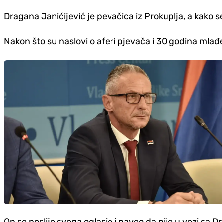
Dragana Janićijević je pevačica iz Prokuplja, a kako se
Nakon što su naslovi o aferi pjevača i 30 godina mlađ
On se poslije svega oglasio i naveo da nije u vezi sa D