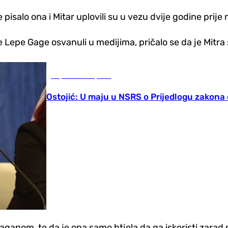
 pisalo ona i Mitar uplovili su u vezu dvije godine prije
e Lepe Gage osvanuli u medijima, pričalo se da je Mitra
Republika Srpska
Ostojić: U maju u NSRS o Prijedlogu zakon
raganom, te da je ona samo htjela da ga iskoristi zarad 