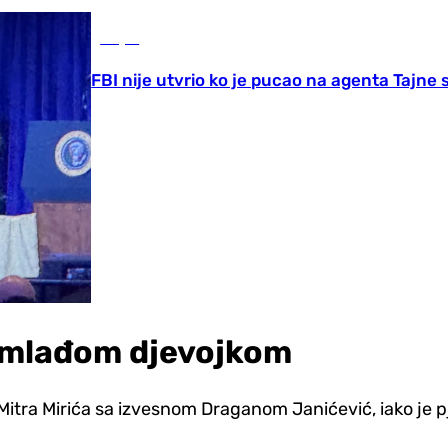
Svijet
FBI nije utvrio ko je pucao na agenta Tajne 
a mlađom djevojkom
a Mitra Mirića sa izvesnom Draganom Janićević, iako je