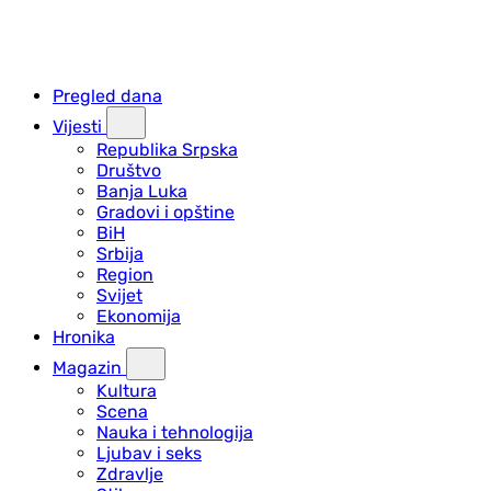
Pregled dana
Vijesti
Republika Srpska
Društvo
Banja Luka
Gradovi i opštine
BiH
Srbija
Region
Svijet
Ekonomija
Hronika
Magazin
Kultura
Scena
Nauka i tehnologija
Ljubav i seks
Zdravlje