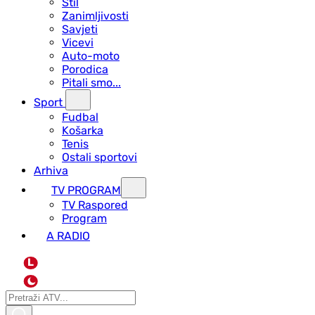
Stil
Zanimljivosti
Savjeti
Vicevi
Auto-moto
Porodica
Pitali smo...
Sport
Fudbal
Košarka
Tenis
Ostali sportovi
Arhiva
TV PROGRAM
ТV Raspored
Program
A RADIO
L