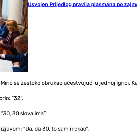
Usvojen Prijedlog pravila plasmana po zaj
Mirić se žestoko obrukao učestvujući u jednoj igrici. K
rio: “32”.
“30, 30 slova ima”.
zjavom: “Da, da 30, to sam i rekao”.