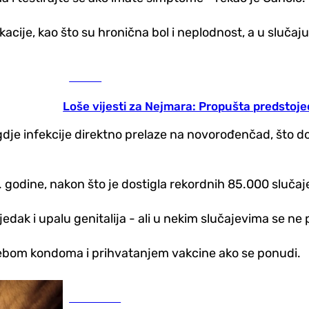
acije, kao što su hronična bol i neplodnost, a u slučaju
Fudbal
Loše vijesti za Nejmara: Propušta predsto
 "gdje infekcije direktno prelaze na novorođenčad, što 
. godine, nakon što je dostigla rekordnih 85.000 slučaj
dak i upalu genitalija - ali u nekim slučajevima se ne 
otrebom kondoma i prihvatanjem vakcine ako se ponudi.
Auto-moto