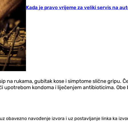
Kada je pravo vrijeme za veliki servis na au
osip na rukama, gubitak kose i simptome slične gripu. Čes
ći upotrebom kondoma i liječenjem antibioticima. Obe b
no uz obavezno navođenje izvora i uz postavljanje linka ka iz