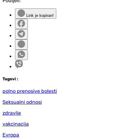
Podijeli:
Link je kopiran!
Tag
ovi
:
polno prenosive bolesti
Seksualni odnosi
zdravlje
vakcinacija
Evropa