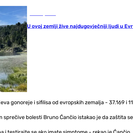
Zanimljivosti
U ovoj zemlji žive najdugovječniji ljudi u Ev
eva gonoreje i sifilisa od evropskih zemalja - 37.169 i 1
m sprečive bolesti Bruno Ćančio istakao je da zaštita 
a i testirajte se ako imate simptome - rekao je Ćančio.