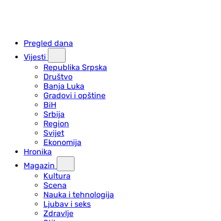
Pregled dana
Vijesti
Republika Srpska
Društvo
Banja Luka
Gradovi i opštine
BiH
Srbija
Region
Svijet
Ekonomija
Hronika
Magazin
Kultura
Scena
Nauka i tehnologija
Ljubav i seks
Zdravlje