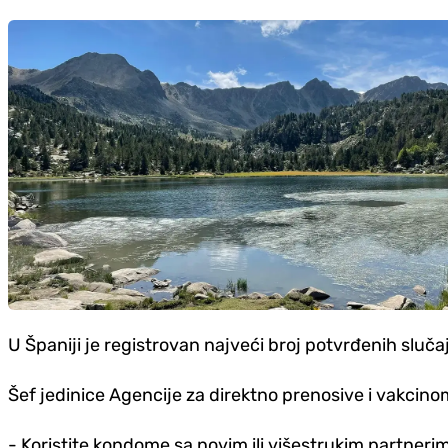
U Španiji je registrovan najveći broj potvrđenih slučaj
Šef jedinice Agencije za direktno prenosive i vakcino
- Koristite kondome sa novim ili višestrukim partnerim