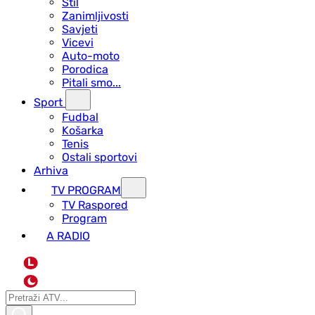
Stil
Zanimljivosti
Savjeti
Vicevi
Auto-moto
Porodica
Pitali smo...
Sport
Fudbal
Košarka
Tenis
Ostali sportovi
Arhiva
TV PROGRAM
ТV Raspored
Program
A RADIO
L