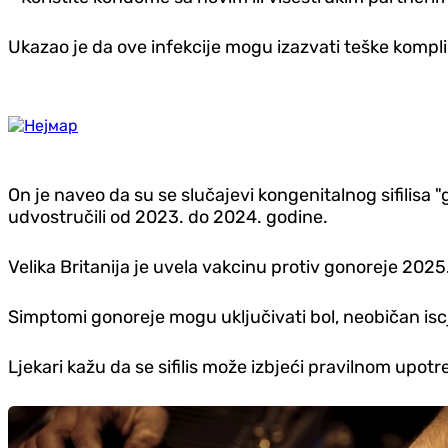
Ukazao je da ove infekcije mogu izazvati teške komplik
On je naveo da su se slučajevi kongenitalnog sifilisa
udvostručili od 2023. do 2024. godine.
Velika Britanija je uvela vakcinu protiv gonoreje 2025
Simptomi gonoreje mogu uključivati bol, neobičan iscje
Ljekari kažu da se sifilis može izbjeći pravilnom up