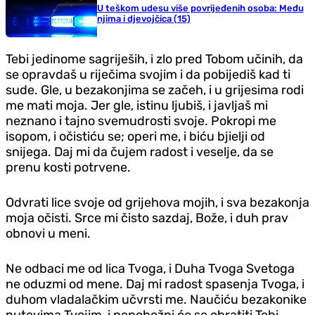
U teškom udesu više povrijeđenih osoba: Među
njima i djevojčica (15)
Tebi jedinome sagriješih, i zlo pred Tobom učinih, da
se opravdaš u riječima svojim i da pobijediš kad ti
sude. Gle, u bezakonjima se začeh, i u grijesima rodi
me mati moja. Jer gle, istinu ljubiš, i javljaš mi
neznano i tajno svemudrosti svoje. Pokropi me
isopom, i očistiću se; operi me, i biću bjielji od
snijega. Daj mi da čujem radost i veselje, da se
prenu kosti potrvene.
Odvrati lice svoje od grijehova mojih, i sva bezakonja
moja očisti. Srce mi čisto sazdaj, Bože, i duh prav
obnovi u meni.
Ne odbaci me od lica Tvoga, i Duha Tvoga Svetoga
ne oduzmi od mene. Daj mi radost spasenja Tvoga, i
duhom vladalačkim učvrsti me. Naučiću bezakonike