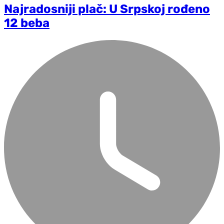
Najradosniji plač: U Srpskoj rođeno
12 beba