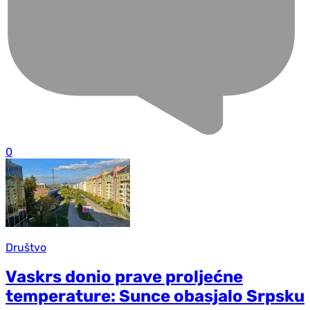
0
Društvo
Vaskrs donio prave proljećne
temperature: Sunce obasjalo Srpsku