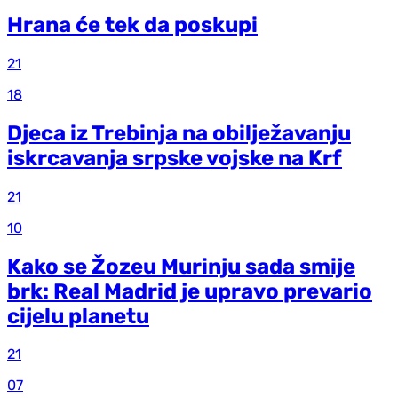
Hrana će tek da poskupi
21
18
Djeca iz Trebinja na obilježavanju
iskrcavanja srpske vojske na Krf
21
10
Kako se Žozeu Murinju sada smije
brk: Real Madrid je upravo prevario
cijelu planetu
21
07