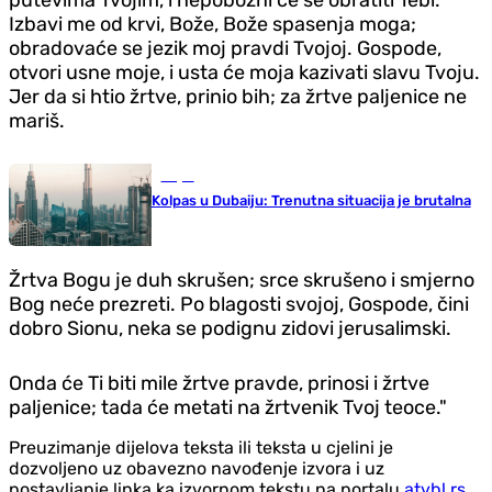
putevima Tvojim, i nepobožni će se obratiti Tebi.
Izbavi me od krvi, Bože, Bože spasenja moga;
obradovaće se jezik moj pravdi Tvojoj. Gospode,
otvori usne moje, i usta će moja kazivati slavu Tvoju.
Jer da si htio žrtve, prinio bih; za žrtve paljenice ne
mariš.
Svijet
Kolpas u Dubaiju: Trenutna situacija je brutalna
Žrtva Bogu je duh skrušen; srce skrušeno i smjerno
Bog neće prezreti. Po blagosti svojoj, Gospode, čini
dobro Sionu, neka se podignu zidovi jerusalimski.
Onda će Ti biti mile žrtve pravde, prinosi i žrtve
paljenice; tada će metati na žrtvenik Tvoj teoce."
Preuzimanje dijelova teksta ili teksta u cjelini je
dozvoljeno uz obavezno navođenje izvora i uz
postavljanje linka ka izvornom tekstu na portalu
atvbl.rs
.