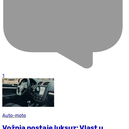
1
Auto-moto
Vožnja postaje luksuz: Vlast u