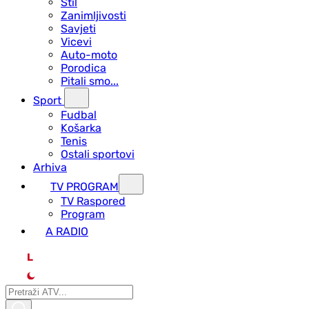
Stil
Zanimljivosti
Savjeti
Vicevi
Auto-moto
Porodica
Pitali smo...
Sport
Fudbal
Košarka
Tenis
Ostali sportovi
Arhiva
TV PROGRAM
ТV Raspored
Program
A RADIO
L