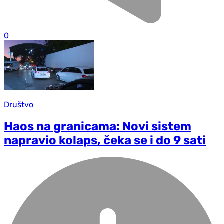
0
Društvo
Haos na granicama: Novi sistem
napravio kolaps, čeka se i do 9 sati