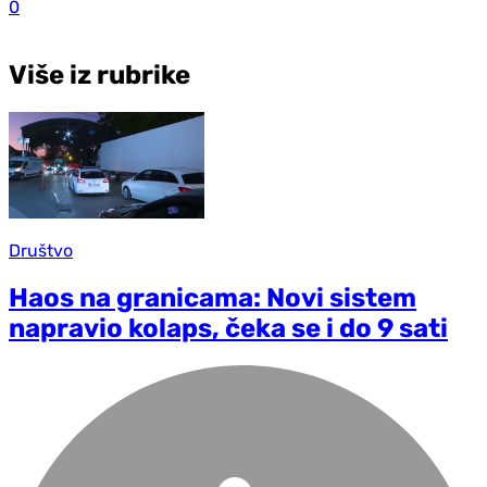
0
Više iz rubrike
Društvo
Haos na granicama: Novi sistem
napravio kolaps, čeka se i do 9 sati