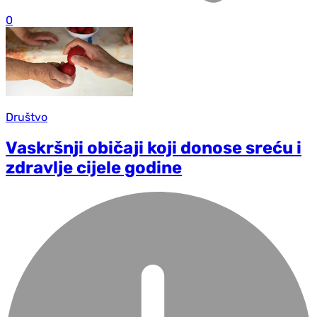
0
Društvo
Vaskršnji običaji koji donose sreću i
zdravlje cijele godine