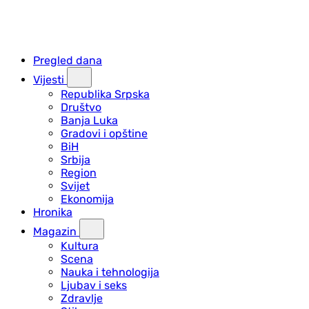
Pregled dana
Vijesti
Republika Srpska
Društvo
Banja Luka
Gradovi i opštine
BiH
Srbija
Region
Svijet
Ekonomija
Hronika
Magazin
Kultura
Scena
Nauka i tehnologija
Ljubav i seks
Zdravlje