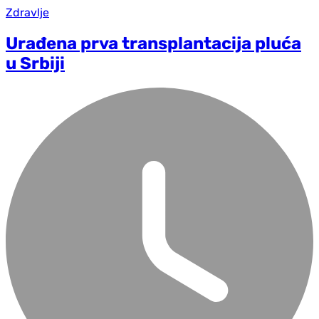
Zdravlje
Urađena prva transplantacija pluća
u Srbiji