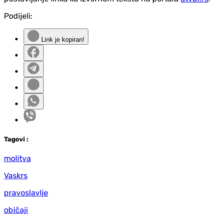
Podijeli:
Link je kopiran!
Tag
ovi
:
molitva
Vaskrs
pravoslavlje
običaji