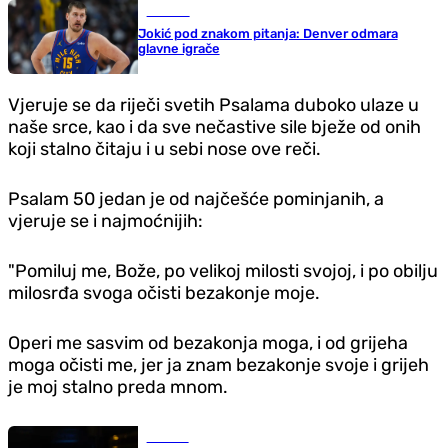
Košarka
Jokić pod znakom pitanja: Denver odmara
glavne igrače
Vjeruje se da riječi svetih Psalama duboko ulaze u
naše srce, kao i da sve nečastive sile bježe od onih
koji stalno čitaju i u sebi nose ove reči.
Psalam 50 jedan je od najčešće pominjanih, a
vjeruje se i najmoćnijih:
"Pomiluj me, Bože, po velikoj milosti svojoj, i po obilju
milosrđa svoga očisti bezakonje moje.
Operi me sasvim od bezakonja moga, i od grijeha
moga očisti me, jer ja znam bezakonje svoje i grijeh
je moj stalno preda mnom.
Hronika