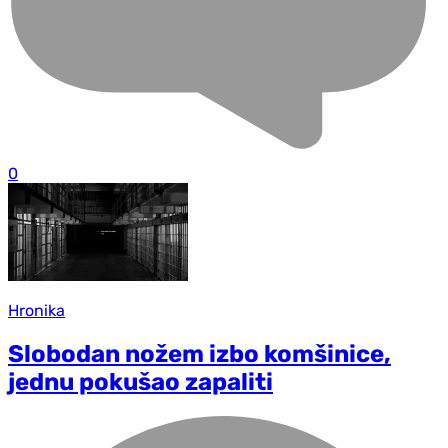
0
Hronika
Slobodan nožem izbo komšinice,
jednu pokušao zapaliti