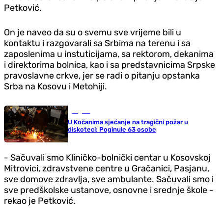
Petković.
On je naveo da su o svemu sve vrijeme bili u
kontaktu i razgovarali sa Srbima na terenu i sa
zaposlenima u instuticijama, sa rektorom, dekanima
i direktorima bolnica, kao i sa predstavnicima Srpske
pravoslavne crkve, jer se radi o pitanju opstanka
Srba na Kosovu i Metohiji.
Region
U Kočanima sjećanje na tragični požar u
diskoteci: Poginule 63 osobe
- Sačuvali smo Kliničko-bolnički centar u Kosovskoj
Mitrovici, zdravstvene centre u Gračanici, Pasjanu,
sve domove zdravlja, sve ambulante. Sačuvali smo i
sve predškolske ustanove, osnovne i srednje škole -
rekao je Petković.