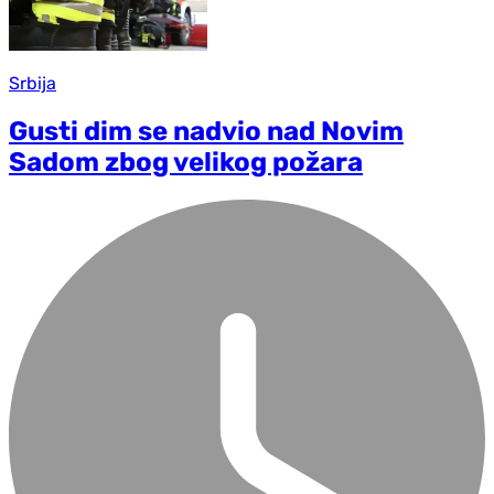
Srbija
Gusti dim se nadvio nad Novim
Sadom zbog velikog požara