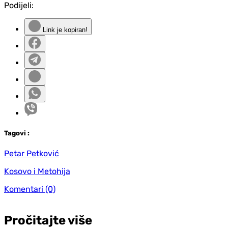
Podijeli:
Link je kopiran!
Tag
ovi
:
Petar Petković
Kosovo i Metohija
Komentari
(0)
Pročitajte više