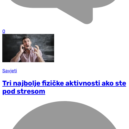
0
Savjeti
Tri najbolje fizičke aktivnosti ako ste
pod stresom