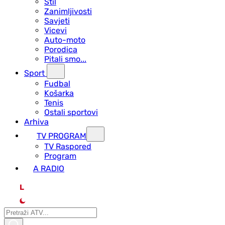
Stil
Zanimljivosti
Savjeti
Vicevi
Auto-moto
Porodica
Pitali smo...
Sport
Fudbal
Košarka
Tenis
Ostali sportovi
Arhiva
TV PROGRAM
ТV Raspored
Program
A RADIO
L