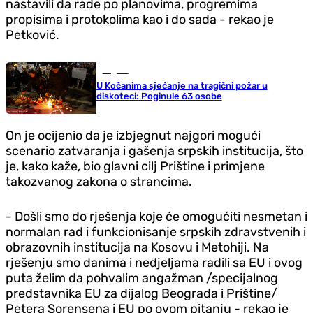
nastavili da rade po planovima, progremima
propisima i protokolima kao i do sada - rekao je
Petković.
Region
U Kočanima sjećanje na tragični požar u
diskoteci: Poginule 63 osobe
On je ocijenio da je izbjegnut najgori mogući
scenario zatvaranja i gašenja srpskih institucija, što
je, kako kaže, bio glavni cilj Prištine i primjene
takozvanog zakona o strancima.
- Došli smo do rješenja koje će omogućiti nesmetan i
normalan rad i funkcionisanje srpskih zdravstvenih i
obrazovnih institucija na Kosovu i Metohiji. Na
rješenju smo danima i nedjeljama radili sa EU i ovog
puta želim da pohvalim angažman /specijalnog
predstavnika EU za dijalog Beograda i Prištine/
Petera Sorensena i EU po ovom pitanju - rekao je