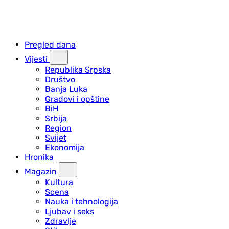
Pregled dana
Vijesti
Republika Srpska
Društvo
Banja Luka
Gradovi i opštine
BiH
Srbija
Region
Svijet
Ekonomija
Hronika
Magazin
Kultura
Scena
Nauka i tehnologija
Ljubav i seks
Zdravlje