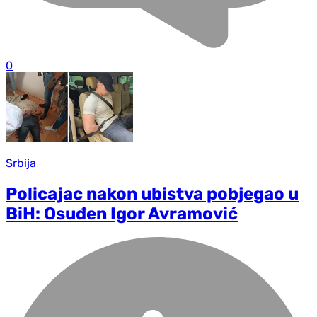
0
Srbija
Policajac nakon ubistva pobjegao u
BiH: Osuđen Igor Avramović