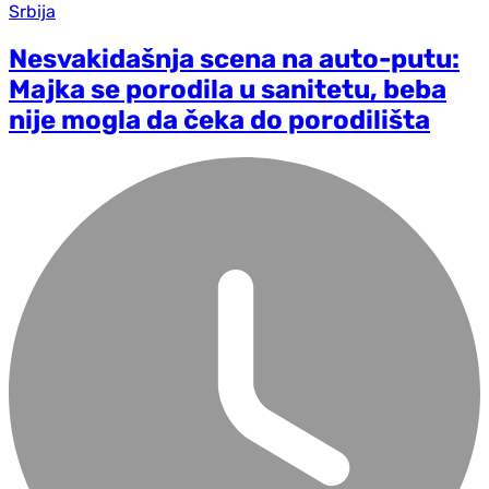
Srbija
Nesvakidašnja scena na auto-putu:
Majka se porodila u sanitetu, beba
nije mogla da čeka do porodilišta