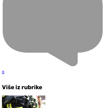
0
Više iz rubrike