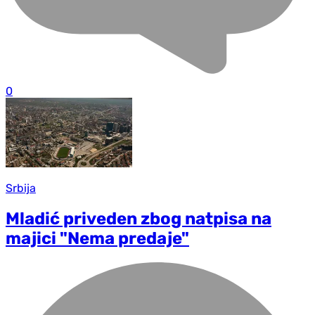
0
Srbija
Mladić priveden zbog natpisa na
majici "Nema predaje"