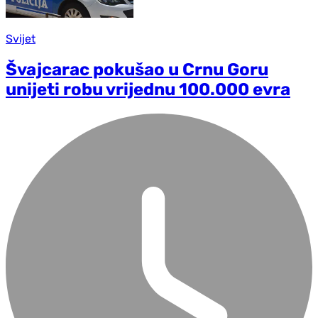
Svijet
Švajcarac pokušao u Crnu Goru
unijeti robu vrijednu 100.000 evra