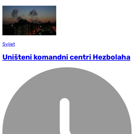
Svijet
Uništeni komandni centri Hezbolaha