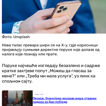
Фото:
Unsplash
Нова талас превара шири се на X-у, гдје корисници
пријављују сумњиве директне поруке које долазе од
налога које познају или прате.
Поруке најчешће изгледају безазлено и садрже
кратке захтјеве попут „Можеш да гласаш за
мене?“ или „Треба ми мала услуга“, уз линк ка
спољном сајту.
Свијет
Песков: Очекујемо долазак више страних
лидера за Дан побједе