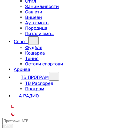
Стил
Занимљивости
Савјети
Вицеви
Ауто-мото
Породица
Питали смо...
Спорт
Фудбал
Кошарка
Тенис
Остали спортови
Архива
ТВ ПРОГРАМ
ТВ Распоред
Програм
А РАДИО
L