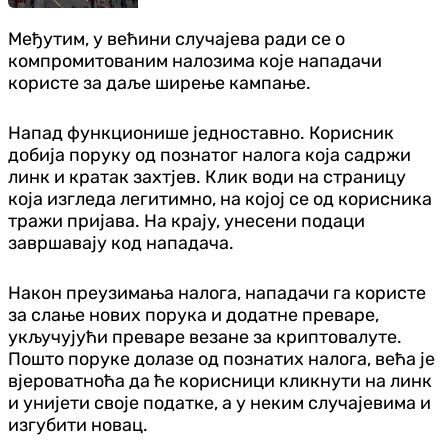
Међутим, у већини случајева ради се о
компромитованим налозима које нападачи
користе за даље ширење кампање.
Напад функционише једноставно. Корисник
добија поруку од познатог налога која садржи
линк и кратак захтјев. Клик води на страницу
која изгледа легитимно, на којој се од корисника
тражи пријава. На крају, унесени подаци
завршавају код нападача.
Након преузимања налога, нападачи га користе
за слање нових порука и додатне преваре,
укључујући преваре везане за криптовалуте.
Пошто поруке долазе од познатих налога, већа је
вјероватноћа да ће корисници кликнути на линк
и унијети своје податке, а у неким случајевима и
изгубити новац.