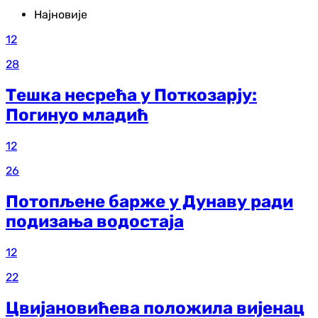
Најновије
12
28
Тешка несрећа у Поткозарју:
Погинуо младић
12
26
Потопљене барже у Дунаву ради
подизања водостаја
12
22
Цвијановићева положила вијенац