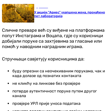
Хроника
У акцији "Ариес" ухапшена жена, пронађено
пет лабораторија
Сличне преваре већ су виђене на платформама
попут Инстаграма и Воцапа, гдје су корисници
добијали поруке са захтјевима за гласање или
помоћ у наводним наградним играма.
Стручњаци савјетују корисницима да:
буду опрезни са неочекиваним порукама, чак и
када долазе од познатих контаката
не кликћу на линкове без провјере
потврде аутентичност поруке путем другог
канала
провјере УРЛ прије уноса података