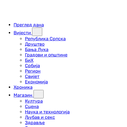
Преглед дана
Вијести
Република Српска
Друштво
Бања Лука
Градови и општине
БиХ
Србија
Регион
Свијет
Економија
Хроника
Магазин
Култура
Сцена
Наука и технологија
Љубав и секс
Здравље