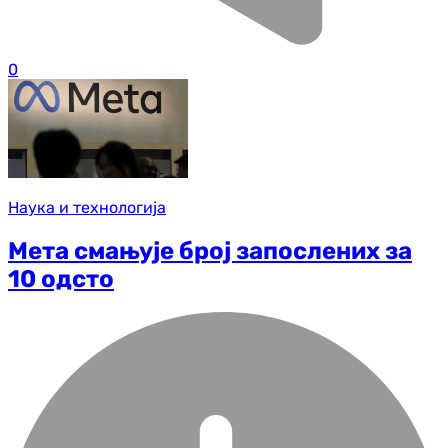
0
Наука и технологија
Мета смањује број запослених за
10 одсто