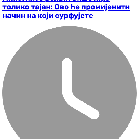
толико тајан: Ово ће промијенити
начин на који сурфујете