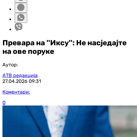
Превара на ''Иксу'': Не насједајте
на ове поруке
Аутор:
АТВ редакција
27.04.2026
09:31
Коментари:
0