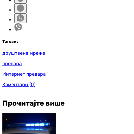
Таг
ови
:
друштвене мреже
превара
Интернет превара
Коментари
(0)
Прочитајте више