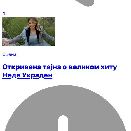
0
Сцена
Откривена тајна о великом хиту
Неде Украден