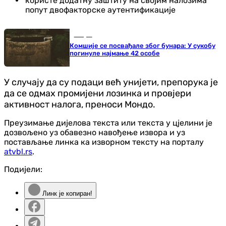
користе додатну заштиту на својим налозима
попут двофакторске аутентификације
Свијет
Комшије се посвађале због бунара: У сукобу
погинуле најмање 42 особе
У случају да су подаци већ унијети, препорука је
да се одмах промијени лозинка и провјери
активност налога, преноси Мондо.
Преузимање дијелова текста или текста у цјелини је
дозвољено уз обавезно навођење извора и уз
постављање линка ка изворном тексту на порталу
atvbl.rs
.
Подијели:
Линк је копиран!