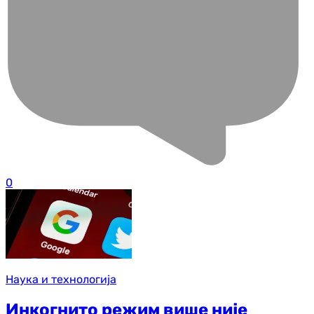
0
Наука и технологија
Инкогнито режим више није