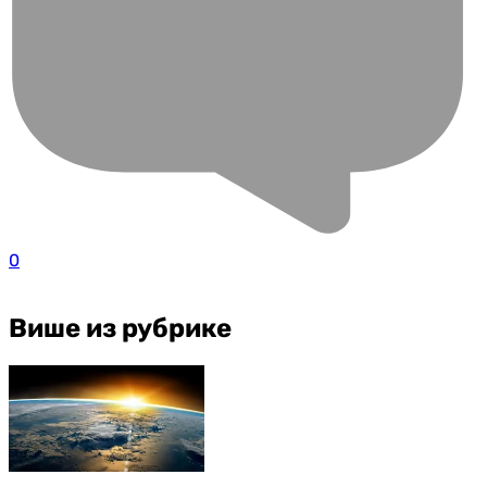
0
Више из рубрике