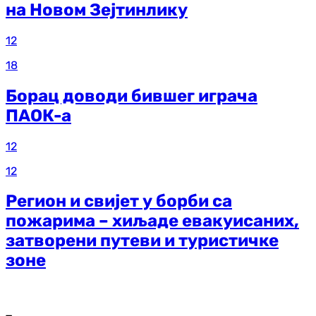
на Новом Зејтинлику
12
18
Борац доводи бившег играча
ПАОК-а
12
12
Регион и свијет у борби са
пожарима – хиљаде евакуисаних,
затворени путеви и туристичке
зоне