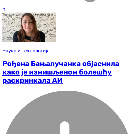
0
Наука и технологија
Рођена Бањалучанка објаснила
како је измишљеном болешћу
раскринкала АИ