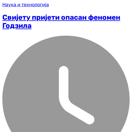
Наука и технологија
Свијету пријети опасан феномен
Годзила