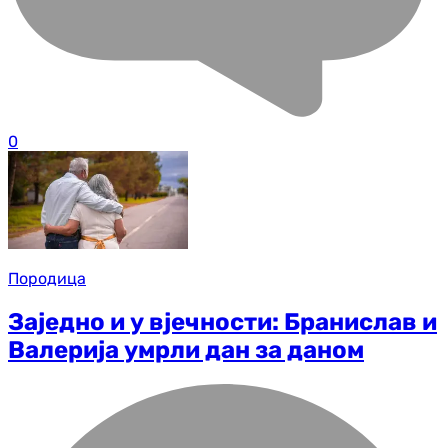
0
Породица
Заједно и у вјечности: Бранислав и
Валерија умрли дан за даном