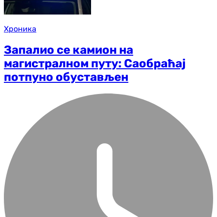
Хроника
Запалио се камион на
магистралном путу: Саобраћај
потпуно обустављен