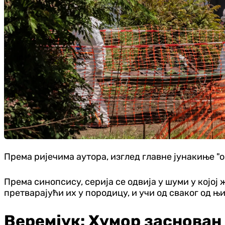
Према ријечима аутора, изглед главне јунакиње "ос
Према синопсису, серија се одвија у шуми у којој
претварајући их у породицу, и учи од сваког од њи
Веремјук: Хумор заснован