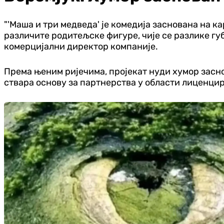
"'Маша и три медведа' је комедија заснована на 
различите родитељске фигуре, чије се разлике губ
комерцијални директор компаније.
Према њеним ријечима, пројекат нуди хумор засн
ствара основу за партнерства у области лиценци