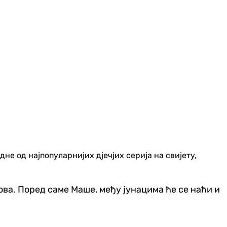
не од најпопуларнијих дјечјих серија на свијету,
ва. Поред саме Маше, међу јунацима ће се наћи и