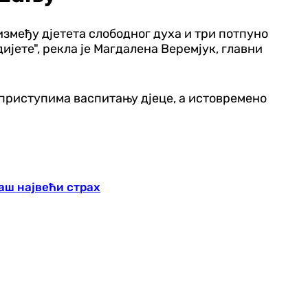
између дјетета слободног духа и три потпуно
јете", рекла је Магдалена Веремјук, главни
 приступима васпитању дјеце, а истовремено
аш највећи страх