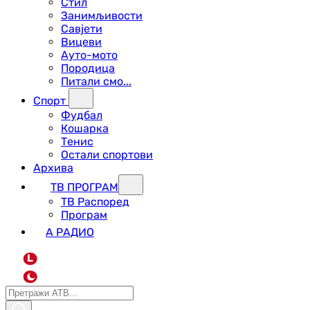
Стил
Занимљивости
Савјети
Вицеви
Ауто-мото
Породица
Питали смо...
Спорт
Фудбал
Кошарка
Тенис
Остали спортови
Архива
ТВ ПРОГРАМ
ТВ Распоред
Програм
А РАДИО
L