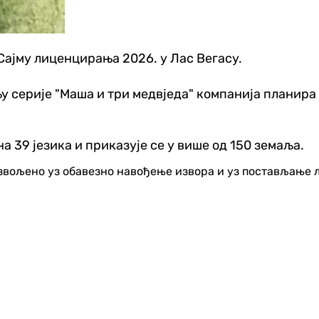
Сајму лиценцирања 2026. у Лас Вегасу.
 серије "Маша и три медвједа" компанија планира д
а 39 језика и приказује се у више од 150 земаља.
озвољено уз обавезно навођење извора и уз постављање 