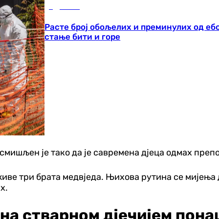
Здравље
Расте број обољелих и преминулих од еб
стање бити и горе
мишљен је тако да је савремена дјеца одмах препозн
 живе три брата медвједа. Њихова рутина се мијења
х.
 на стварном дјечијем пон