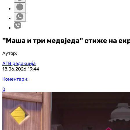
''Маша и три медвједа'' стиже на ек
Аутор:
АТВ редакција
18.06.2026
19:44
Коментари:
0