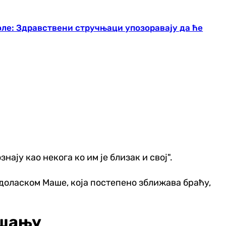
оле: Здравствени стручњаци упозоравају да ће
ају као некога ко им је близак и свој".
 доласком Маше, која постепено зближава браћу,
ашању