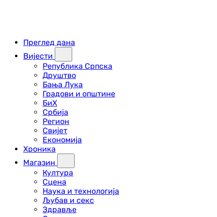
Преглед дана
Вијести
Република Српска
Друштво
Бања Лука
Градови и општине
БиХ
Србија
Регион
Свијет
Економија
Хроника
Магазин
Култура
Сцена
Наука и технологија
Љубав и секс
Здравље