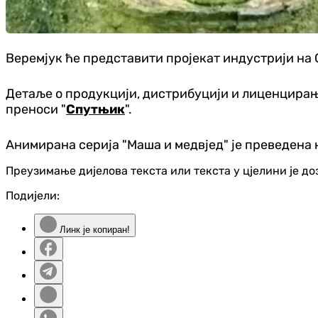
Веремјук ће представити пројекат индустрији на 
Детаље о продукцији, дистрибуцији и лиценцирању
преноси "
Спутњик
".
Анимирана серија "Маша и медвјед" је преведена н
Преузимање дијелова текста или текста у цјелини је д
Подијели:
Линк је копиран!