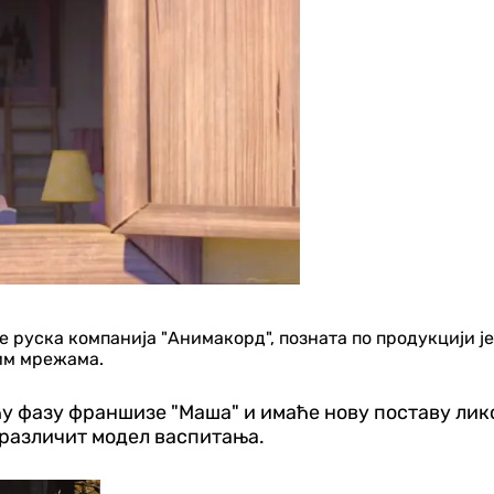
руска компанија "Анимакорд", позната по продукцији јед
ним мрежама.
у фазу франшизе "Маша" и имаће нову поставу лико
 различит модел васпитања.