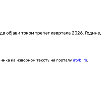
а објави током трећег квартала 2026. Године,
линка ка изворном тексту на порталу
atvbl.rs
.