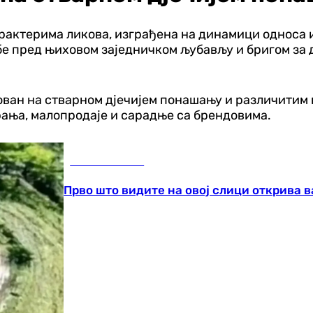
карактерима ликова, изграђена на динамици односа 
е пред њиховом заједничком љубављу и бригом за ди
ован на стварном дјечијем понашању и различитим
рања, малопродаје и сарадње са брендовима.
Занимљивости
Прво што видите на овој слици открива в