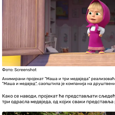
Фото:
Screenshot
Анимирани пројекат "Маша и три медвједа" реализоваће 
"Маша и медвјед", саопштила је компанија на друштве
Како се наводи, пројекат ће представљати сљедећ
три одрасла медвједа, од којих сваки представља