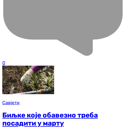
0
Савјети
Биљке које обавезно треба
посадити у марту