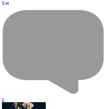
5 мј
0