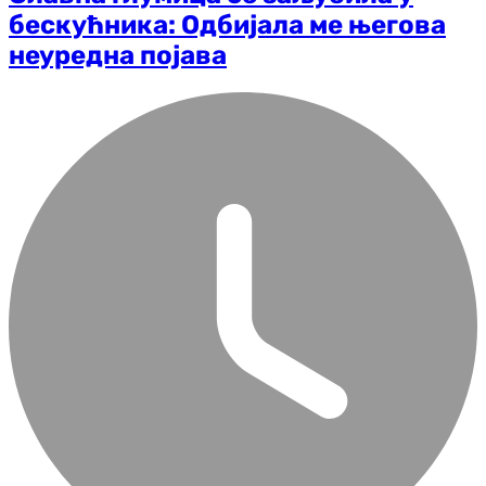
бескућника: Одбијала ме његова
неуредна појава