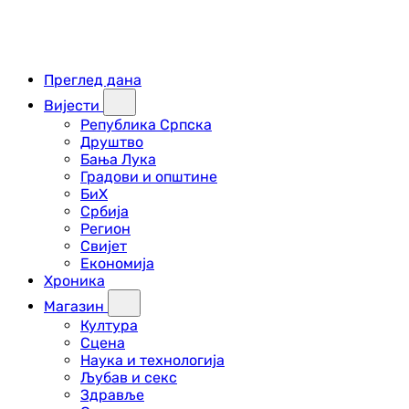
Преглед дана
Вијести
Република Српска
Друштво
Бања Лука
Градови и општине
БиХ
Србија
Регион
Свијет
Економија
Хроника
Магазин
Култура
Сцена
Наука и технологија
Љубав и секс
Здравље