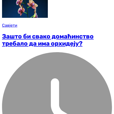
Савјети
Зашто би свако домаћинство
требало да има орхидеју?