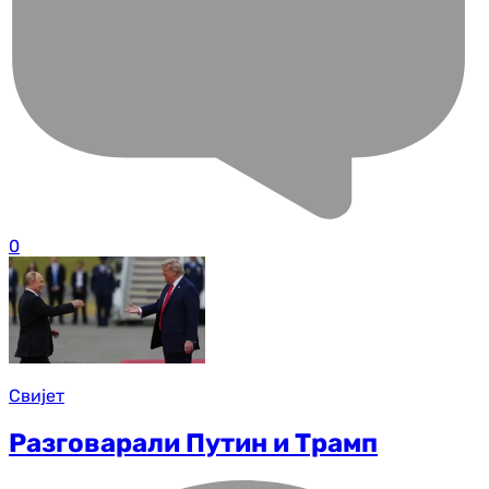
0
Свијет
Разговарали Путин и Трамп