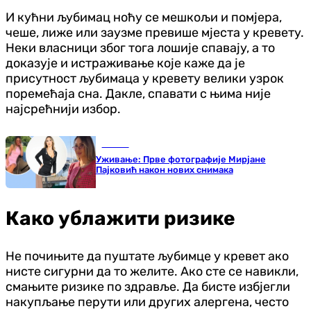
И кућни љубимац ноћу се мешкољи и помјера,
чеше, лиже или заузме превише мјеста у кревету.
Неки власници због тога лошије спавају, а то
доказује и истраживање које каже да је
присутност љубимаца у кревету велики узрок
поремећаја сна. Дакле, спавати с њима није
најсрећнији избор.
Регион
Уживање: Прве фотографије Мирјане
Пајковић након нових снимака
Како ублажити ризике
Не почињите да пуштате љубимце у кревет ако
нисте сигурни да то желите. Ако сте се навикли,
смањите ризике по здравље. Да бисте избјегли
накупљање перути или других алергена, често