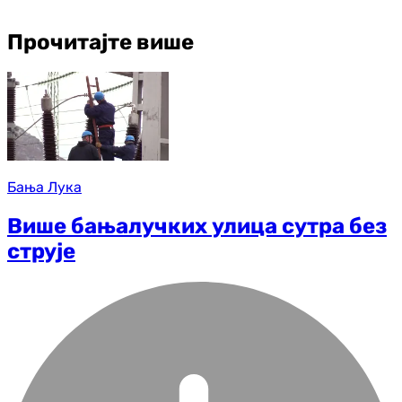
Прочитајте више
Бања Лука
Више бањалучких улица сутра без
струје