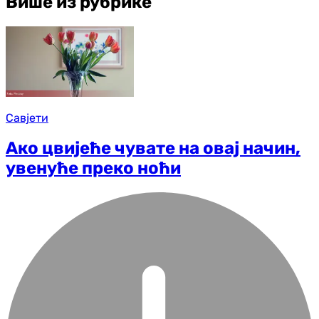
Више из рубрике
Савјети
Ако цвијеће чувате на овај начин,
увенуће преко ноћи