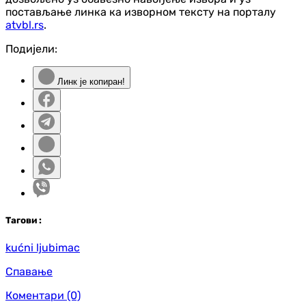
постављање линка ка изворном тексту на порталу
atvbl.rs
.
Подијели:
Линк је копиран!
Таг
ови
:
kućni ljubimac
Спавање
Коментари
(0)