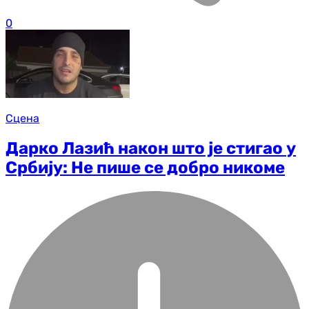
0
Сцена
Дарко Лазић након што је стигао у
Србију: Не пише се добро никоме