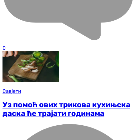
0
Савјети
Уз помоћ ових трикова кухињска
даска ће трајати годинама