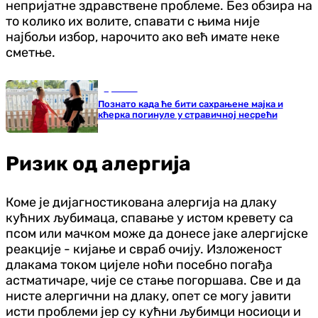
непријатне здравствене проблеме. Без обзира на
то колико их волите, спавати с њима није
најбољи избор, нарочито ако већ имате неке
сметње.
Хроника
Познато када ће бити сахрањене мајка и
кћерка погинуле у стравичној несрећи
Ризик од алергија
Коме је дијагностикована алергија на длаку
кућних љубимаца, спавање у истом кревету са
псом или мачком може да донесе јаке алергијске
реакције - кијање и свраб очију. Изложеност
длакама током цијеле ноћи посебно погађа
астматичаре, чије се стање погоршава. Све и да
нисте алергични на длаку, опет се могу јавити
исти проблеми јер су кућни љубимци носиоци и