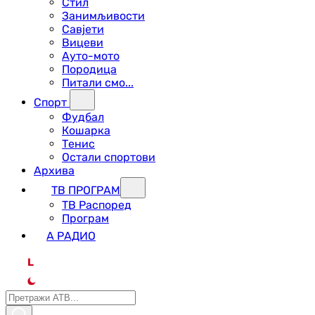
Стил
Занимљивости
Савјети
Вицеви
Ауто-мото
Породица
Питали смо...
Спорт
Фудбал
Кошарка
Тенис
Остали спортови
Архива
ТВ ПРОГРАМ
ТВ Распоред
Програм
А РАДИО
L