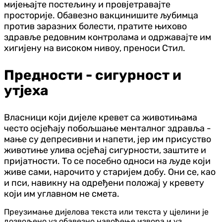
мијењајте постељину и провјетравајте
просторије. Обавезно вакцинишите љубимца
против заразних болести, пратите њихово
здравље редовним контролама и одржавајте им
хигијену на високом нивоу, преноси Стил.
Предности - сигурност и
утјеха
Власници који дијеле кревет са животињама
често осјећају побољшање менталног здравља -
мање су депресивни и напети, јер им присуство
животиње улива осјећај сигурности, заштите и
пријатности. То се посебно односи на људе који
живе сами, нарочито у старијем добу. Они се, као
и пси, навикну на одређени положај у кревету
који им углавном не смета.
Преузимање дијелова текста или текста у цјелини је
дозвољено уз обавезно навођење извора и уз