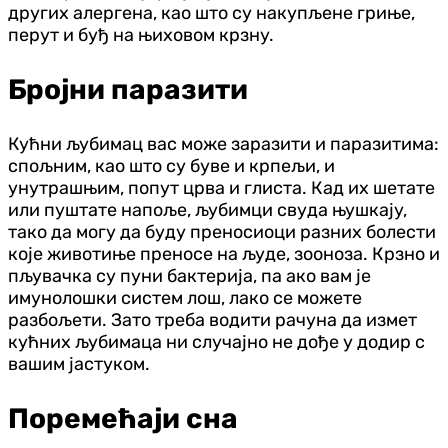
других алергена, као што су накупљене гриње,
перут и буђ на њиховом крзну.
Бројни паразити
Кућни љубимац вас може заразити и паразитима:
спољним, као што су буве и крпељи, и
унутрашњим, попут црва и глиста. Кад их шетате
или пуштате напоље, љубимци свуда њушкају,
тако да могу да буду преносиоци разних болести
које животиње преносе на људе, зооноза. Крзно и
пљувачка су пуни бактерија, па ако вам је
имунолошки систем лош, лако се можете
разбољети. Зато треба водити рачуна да измет
кућних љубимаца ни случајно не дође у додир с
вашим јастуком.
Поремећаји сна