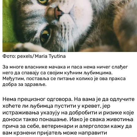
Фото:
pexels/Maria Tyutina
За многе власнике мачака и паса нема ничег слађег
него да спавају са својим кућним љубимцима.
Међутим, поставља се питање колико је ова пракса
добра за здравље.
Нема прецизног одговора. На вама је да одлучите
хоћете ли љубимца пустити у кревет, јер
истраживања указују на добробити и ризике које
доноси такво понашање. Иако је свака животиња
прича за себе, ветеринари и алерголози кажу да
вам крзнени пријатељ може направити