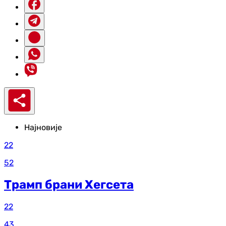
Најновије
22
52
Трамп брани Хегсета
22
43