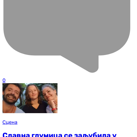
0
Сцена
Славна глумица се заљубила у