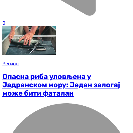
0
Регион
Опасна риба уловљена у
Јадранском мору: Један залогај
може бити фаталан