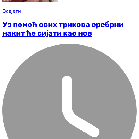
Савјети
Уз помоћ ових трикова сребрни
накит ће сијати као нов