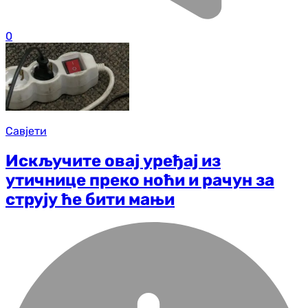
0
Савјети
Искључите овај уређај из
утичнице преко ноћи и рачун за
струју ће бити мањи