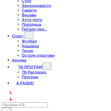
Стил
Занимљивости
Савјети
Вицеви
Ауто-мото
Породица
Питали смо...
Спорт
Фудбал
Кошарка
Тенис
Остали спортови
Архива
ТВ ПРОГРАМ
ТВ Распоред
Програм
А РАДИО
L