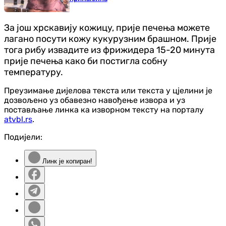
За још хрскавију кожицу, прије печења можете
лагано посути кожу кукурузним брашном. Прије
тога рибу извадите из фрижидера 15-20 минута
прије печења како би постигла собну
температуру.
Преузимање дијелова текста или текста у цјелини је
дозвољено уз обавезно навођење извора и уз
постављање линка ка изворном тексту на порталу
atvbl.rs
.
Подијели:
Линк је копиран!