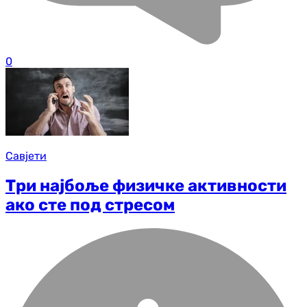
0
Савјети
Три најбоље физичке активности
ако сте под стресом