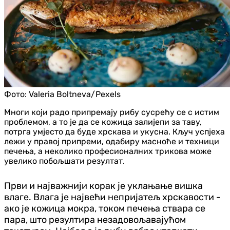
Фото:
Valeria Boltneva/Pexels
Многи који радо припремају рибу сусрећу се с истим
проблемом, а то је да се кожица залијепи за таву,
потрга умјесто да буде хрскава и укусна. Кључ успјеха
лежи у правој припреми, одабиру масноће и техници
печења, а неколико професионалних трикова може
увелико побољшати резултат.
Први и најважнији корак је уклањање вишка
влаге. Влага је највећи непријатељ хрскавости -
ако је кожица мокра, током печења ствара се
пара, што резултира незадовољавајућом