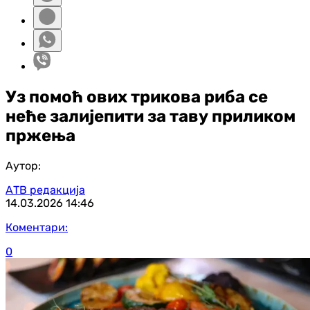
Уз помоћ ових трикова риба се
неће залијепити за таву приликом
пржења
Аутор:
АТВ редакција
14.03.2026
14:46
Коментари:
0