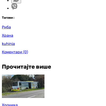
Таг
ови
:
Риба
Храна
kuhinja
Коментари
(0)
Прочитајте више
Хроника