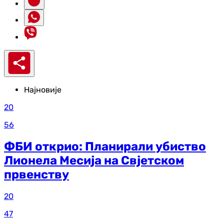
Најновије
20
56
ФБИ открио: Планирали убиство
Лионела Месија на Свјетском
првенству
20
47