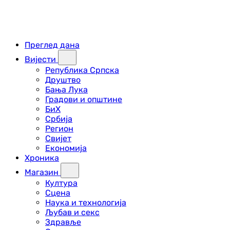
Преглед дана
Вијести
Република Српска
Друштво
Бања Лука
Градови и општине
БиХ
Србија
Регион
Свијет
Економија
Хроника
Магазин
Култура
Сцена
Наука и технологија
Љубав и секс
Здравље