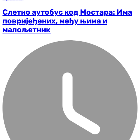
Слетио аутобус код Мостара: Има
повријеђених, међу њима и
малољетник