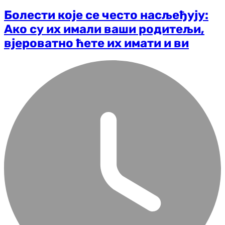
Болести које се често насљеђују:
Ако су их имали ваши родитељи,
вјероватно ћете их имати и ви