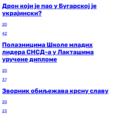
Дрон који је пао у Бугарској је
украјински?
20
42
Полазницима Школе младих
лидера СНСД-а у Лакташима
уручене дипломе
20
37
Зворник обиљежава крсну славу
20
23