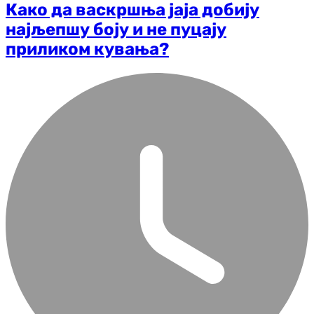
Како да васкршња јаја добију
најљепшу боју и не пуцају
приликом кувања?