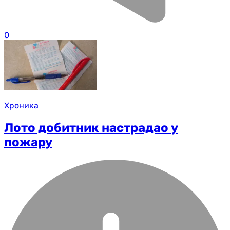
0
Хроника
Лото добитник настрадао у
пожару