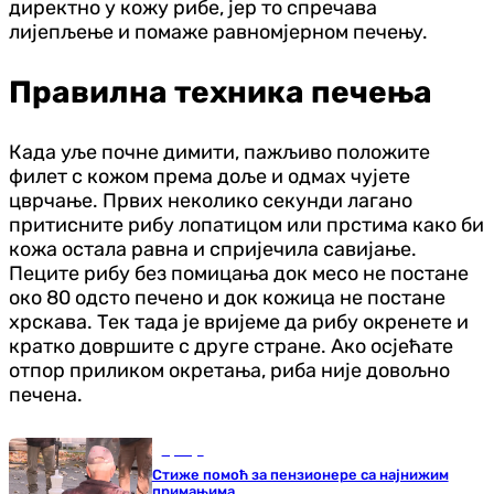
директно у кожу рибе, јер то спречава
лијепљење и помаже равномјерном печењу.
Правилна техника печења
Када уље почне димити, пажљиво положите
филет с кожом према доље и одмах чујете
цврчање. Првих неколико секунди лагано
притисните рибу лопатицом или прстима како би
кожа остала равна и спријечила савијање.
Пеците рибу без помицања док месо не постане
око 80 одсто печено и док кожица не постане
хрскава. Тек тада је вријеме да рибу окренете и
кратко довршите с друге стране. Ако осјећате
отпор приликом окретања, риба није довољно
печена.
Србија
Стиже помоћ за пензионере са најнижим
примањима