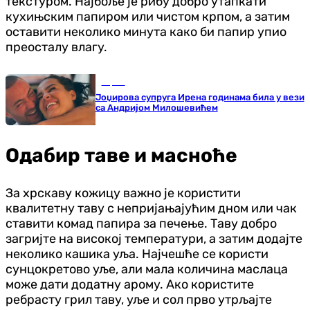
текстуром. Најбоље је рибу добро утапкати
кухињским папиром или чистом крпом, а затим
оставити неколико минута како би папир упио
преосталу влагу.
Сцена
Јоџирова супруга Ирена годинама била у вези
са Андријом Милошевићем
Одабир таве и масноће
За хрскаву кожицу важно је користити
квалитетну таву с непријањајућим дном или чак
ставити комад папира за печење. Таву добро
загријте на високој температури, а затим додајте
неколико кашика уља. Најчешће се користи
сунцокретово уље, али мала количина маслаца
може дати додатну арому. Ако користите
ребрасту грил таву, уље и сол прво утрљајте