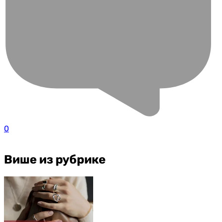
0
Више из рубрике