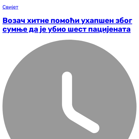
Свијет
Возач хитне помоћи ухапшен због
сумње да је убио шест пацијената