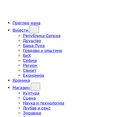
Преглед дана
Вијести
Република Српска
Друштво
Бања Лука
Градови и општине
БиХ
Србија
Регион
Свијет
Економија
Хроника
Магазин
Култура
Сцена
Наука и технологија
Љубав и секс
Здравље