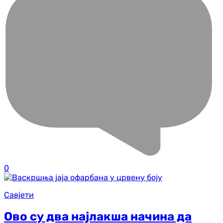
0
Савјети
Ово су два најлакша начина да