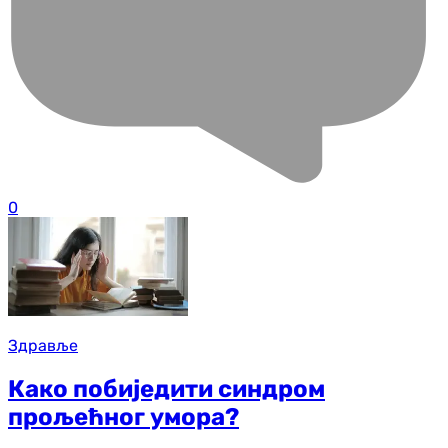
0
Здравље
Како побиједити синдром
прољећног умора?