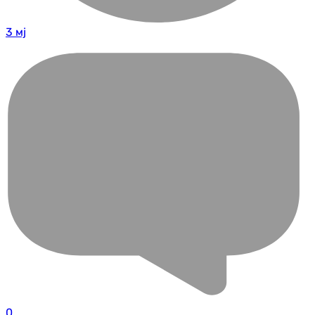
3 мј
0