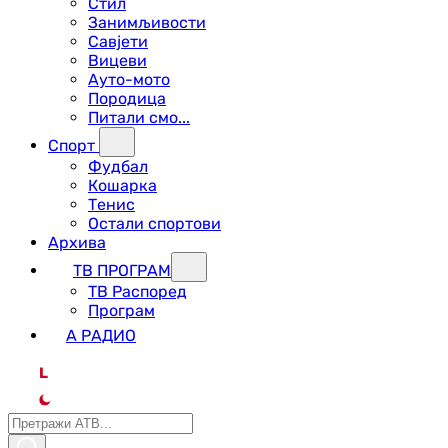
Стил
Занимљивости
Савјети
Вицеви
Ауто-мото
Породица
Питали смо...
Спорт
Фудбал
Кошарка
Тенис
Остали спортови
Архива
ТВ ПРОГРАМ
ТВ Распоред
Програм
А РАДИО
L