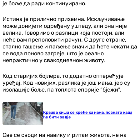
је боље да ради континуирано.
Истина је прилично приземна. Искључивање
може донијети одређену уштеду, али она није
велика. Говоримо о разлици која постоји, али
неће вам преполовити рачун. С друге стране,
стално гашење и паљење значи да ћете чекати да
се вода поново загреје, што је реално
непрактично у свакодневном животу.
Код старијих бојлера, то додатно оптерећује
уређај. Код новијих, разлика је још мања, јер су
изолације боље, па топлота спорије “бјежи”.
Друштво
Крвава киша се креће ка нама, познато када
ће бити овдје
Све се своди на навику и ритам живота, не на