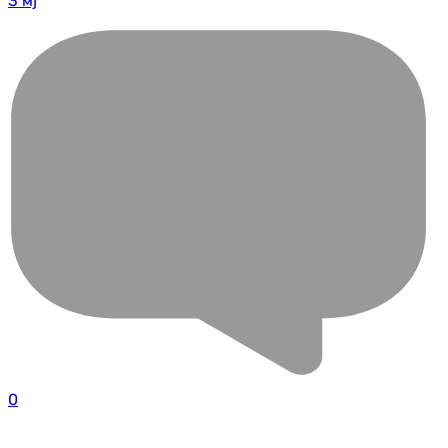
3 мј
0