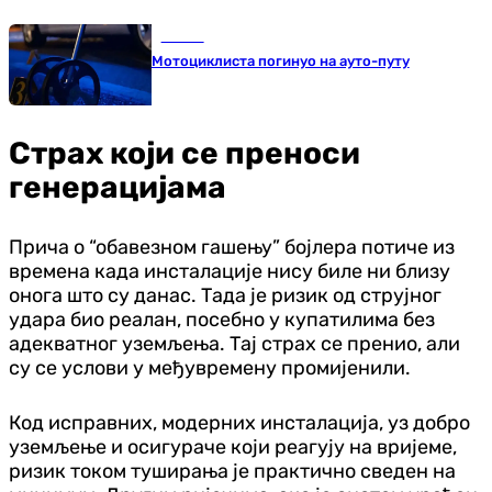
Регион
Мотоциклиста погинуо на ауто-путу
Страх који се преноси
генерацијама
Прича о “обавезном гашењу” бојлера потиче из
времена када инсталације нису биле ни близу
онога што су данас. Тада је ризик од струјног
удара био реалан, посебно у купатилима без
адекватног уземљења. Тај страх се пренио, али
су се услови у међувремену промијенили.
Код исправних, модерних инсталација, уз добро
уземљење и осигураче који реагују на вријеме,
ризик током туширања је практично сведен на