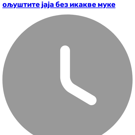
ољуштите јаја без икакве муке