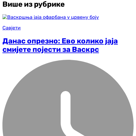
Више из рубрике
Савјети
Данас опрезно: Ево колико јаја
смијете појести за Васкрс