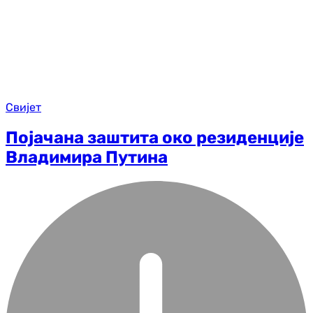
Свијет
Појачана заштита око резиденције
Владимира Путина