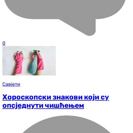
0
Савјети
Хороскопски знакови који су
опсједнути чишћењем