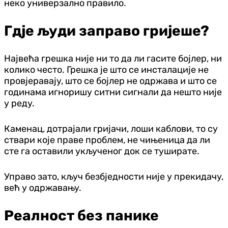
неко универзално правило.
Гдје људи заправо гријеше?
Највећа грешка није ни то да ли гасите бојлер, ни
колико често. Грешка је што се инсталације не
провјеравају, што се бојлер не одржава и што се
годинама игноришу ситни сигнали да нешто није
у реду.
Каменац, дотрајали гријачи, лоши каблови, то су
ствари које праве проблем, не чињеница да ли
сте га оставили укљученог док се туширате.
Управо зато, кључ безбједности није у прекидачу,
већ у одржавању.
Реалност без панике