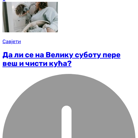
Савјети
Да ли се на Велику суботу пере
веш и чисти кућа?