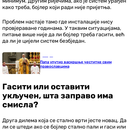
минимум. Другим ријечима, ако је систем урађен
како треба, бојлер који ради није пријетња.
Проблем настаје тамо где инсталације нису
провјераване годинама. У таквим ситуацијама,
питање више није да ли бојлер треба гасити, већ
да ли је цијели систем безбједан.
Свијет
Папа упутио васкршње честитке свим
православцима
Гасити или оставити
укључен, шта заправо има
смисла?
Друга дилема која се стално врти јесте новац. Да
ли се штеди ако се бојлер стално пали и гаси или