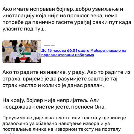
Ако имате исправан бојлер, добро уземљење и
инсталацију која није из прошлог века, нема
потребе да панично гасите уређај сваки пут када
улазите под туш.
Свијет
До 15 часова 66,01 одсто Мађара гласало на
парламентарним изборима
Ако то радите из навике, у реду. Ако то радите из
страха, вријеме је да разумијете зашто је тај
страх настао и колико је данас реалан.
На крају, бојлер није непријатељ. Али
неодржаван систем јесте, преноси Она.
Преузимање дијелова текста или текста у цјелини је
дозвољено уз обавезно навођење извора и уз
постављање линка ка изворном тексту на порталу