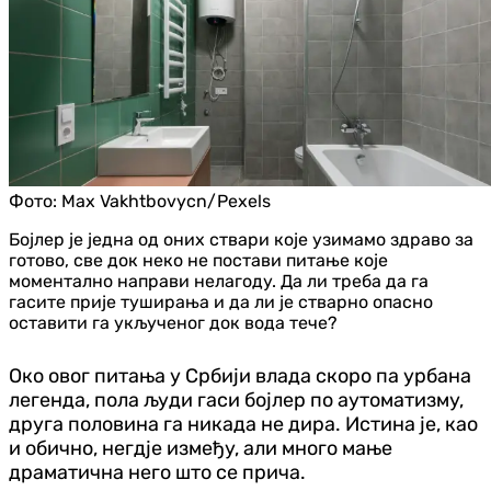
Фото:
Max Vakhtbovycn/Pexels
Бојлер је једна од оних ствари које узимамо здраво за
готово, све док неко не постави питање које
моментално направи нелагоду. Да ли треба да га
гасите прије туширања и да ли је стварно опасно
оставити га укљученог док вода тече?
Око овог питања у Србији влада скоро па урбана
легенда, пола људи гаси бојлер по аутоматизму,
друга половина га никада не дира. Истина је, као
и обично, негдје између, али много мање
драматична него што се прича.