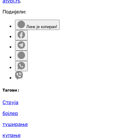
atvbl.rs
.
Подијели:
Линк је копиран!
Таг
ови
:
Струја
бојлер
туширање
купање