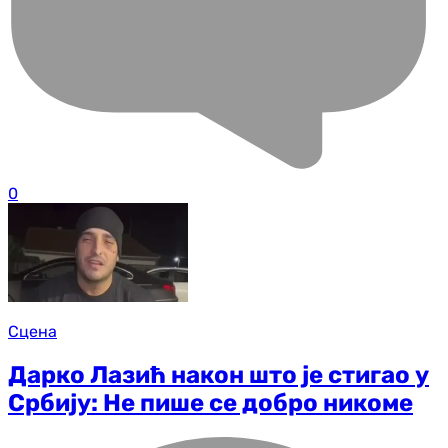
0
Сцена
Дарко Лазић након што је стигао у
Србију: Не пише се добро никоме