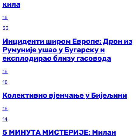
кила
16
33
Инциденти широм Европе: Дрон из
Румуније ушао у Бугарску и
експлодирао близу гасовода
16
18
Колективно вјенчање у Бијељини
16
14
5 МИНУТА МИСТЕРИЈЕ: Милан