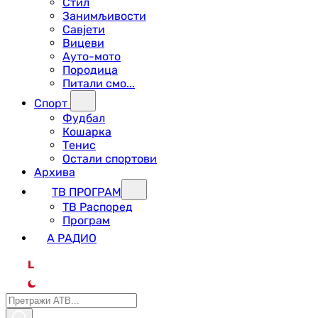
Стил
Занимљивости
Савјети
Вицеви
Ауто-мото
Породица
Питали смо...
Спорт
Фудбал
Кошарка
Тенис
Остали спортови
Архива
ТВ ПРОГРАМ
ТВ Распоред
Програм
А РАДИО
L