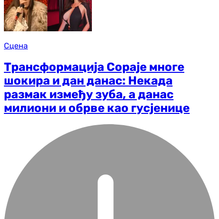
Сцена
Трансформација Сораје многе
шокира и дан данас: Некада
размак између зуба, а данас
милиони и обрве као гусјенице