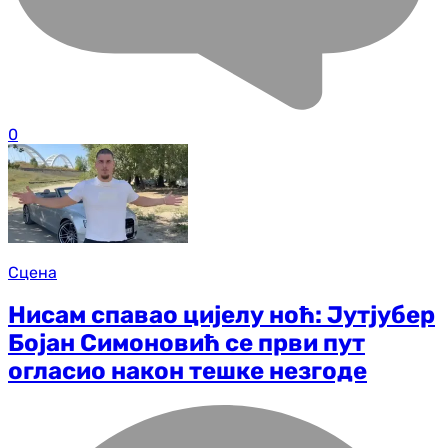
0
Сцена
Нисам спавао цијелу ноћ: Јутјубер
Бојан Симоновић се први пут
огласио након тешке незгоде