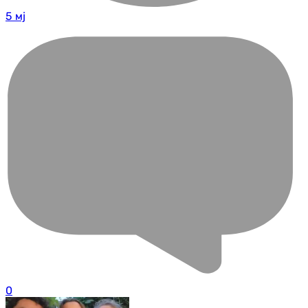
5 мј
0