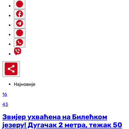
Најновије
16
43
Звијер ухваћена на Билећком
језеру! Дугачак 2 метра, тежак 50