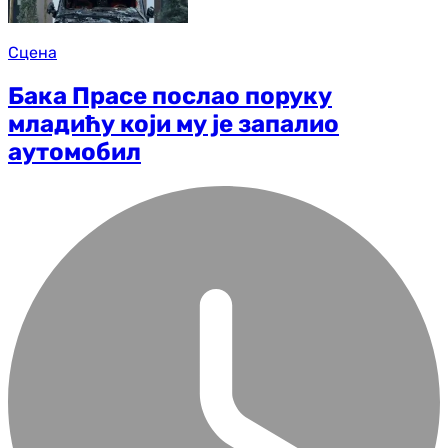
Сцена
Бака Прасе послао поруку
младићу који му је запалио
аутомобил