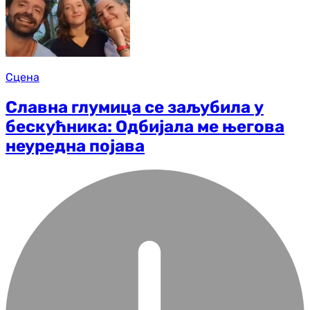
Сцена
Славна глумица се заљубила у
бескућника: Одбијала ме његова
неуредна појава