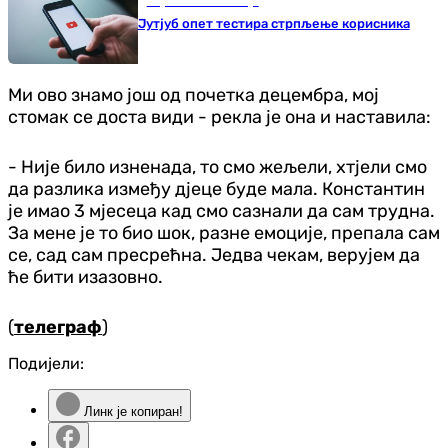
Наука и технологија
Јутјуб опет тестира стрпљење корисника
Ми ово знамо још од почетка децембра, мој
стомак се доста види - рекла је она и наставила:
- Није било изненада, то смо жељели, хтјели смо
да разлика између дјеце буде мала. Константин
је имао 3 мјесеца кад смо сазнали да сам трудна.
За мене је то био шок, разне емоције, препала сам
се, сад сам пресрећна. Једва чекам, верујем да
ће бити изазовно.
(
телеграф
)
Подијели:
Линк је копиран!