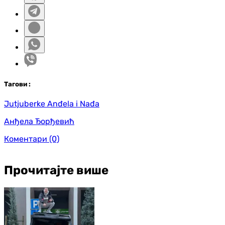
Таг
ови
:
Jutjuberke Anđela i Nađa
Анђела Ђорђевић
Коментари
(0)
Прочитајте више