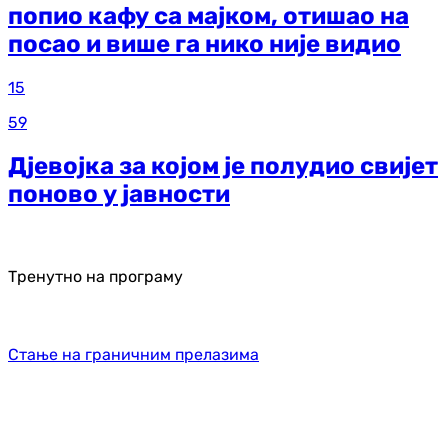
попио кафу са мајком, отишао на
посао и више га нико није видио
15
59
Дјевојка за којом је полудио свијет
поново у јавности
Тренутно на програму
Стање на граничним прелазима