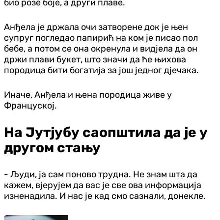
био розе боје, а други плаве.
Анђела је држала очи затворене док је њен
супруг погледао папирић на ком је писао пол
бебе, а потом се она окренула и видјела да он
држи плави букет, што значи да ће њихова
породица бити богатија за још једног дјечака.
Иначе, Анђела и њена породица живе у
Француској.
На Јутјубу саопштила да је у
другом стању
- Људи, ја сам поново трудна. Не знам шта да
кажем, вјерујем да вас је све ова информација
изненадила. И нас је кад смо сазнали, донекле.