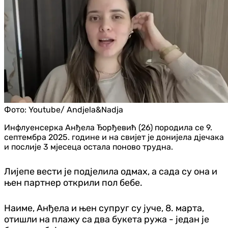
Фото:
Youtube/ Andjela&Nadja
Инфлуенсерка Анђела Ђорђевић (26) породила се 9.
септембра 2025. године и на свијет је донијела дјечака
и послије 3 мјесеца остала поново трудна.
Лијепе вести је подјелила одмах, а сада су она и
њен партнер открили пол бебе.
Наиме, Анђела и њен супруг су јуче, 8. марта,
отишли на плажу са два букета ружа - један је