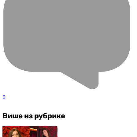
0
Више из рубрике