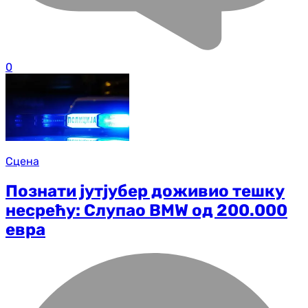
0
Сцена
Познати јутјубер доживио тешку
несрећу: Слупао BMW од 200.000
евра