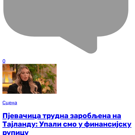
0
Сцена
Пјевачица трудна заробљена на
Тајланду: Упали смо у финансијску
рупицу