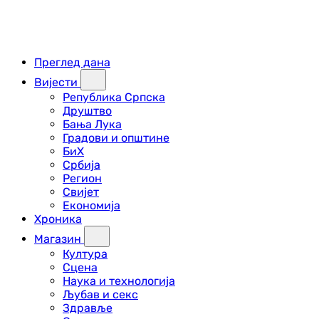
Преглед дана
Вијести
Република Српска
Друштво
Бања Лука
Градови и општине
БиХ
Србија
Регион
Свијет
Економија
Хроника
Магазин
Култура
Сцена
Наука и технологија
Љубав и секс
Здравље