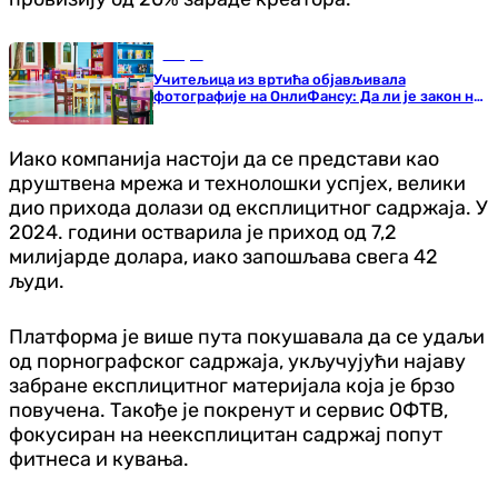
Свијет
Учитељица из вртића објављивала
фотографије на ОнлиФансу: Да ли је закон на
њеној страни?
Иако компанија настоји да се представи као
друштвена мрежа и технолошки успјех, велики
дио прихода долази од експлицитног садржаја. У
2024. години остварила је приход од 7,2
милијарде долара, иако запошљава свега 42
људи.
Платформа је више пута покушавала да се удаљи
од порнографског садржаја, укључујући најаву
забране експлицитног материјала која је брзо
повучена. Такође је покренут и сервис ОФТВ,
фокусиран на неексплицитан садржај попут
фитнеса и кувања.