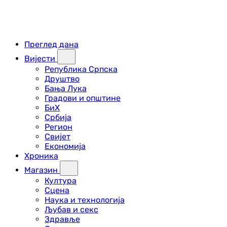
Преглед дана
Вијести
Република Српска
Друштво
Бања Лука
Градови и општине
БиХ
Србија
Регион
Свијет
Економија
Хроника
Магазин
Култура
Сцена
Наука и технологија
Љубав и секс
Здравље