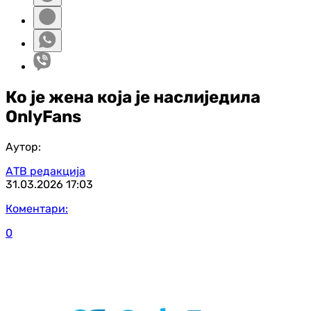
Ко је жена која је наслиједила
OnlyFans
Аутор:
АТВ редакција
31.03.2026
17:03
Коментари:
0