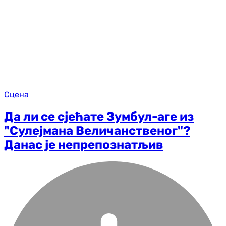
Сцена
Да ли се сјећате Зумбул-аге из
"Сулејмана Величанственог"?
Данас је непрепознатљив