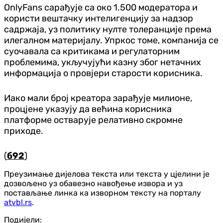
OnlyFans сарађује са око 1.500 модератора и
користи вештачку интелигенцију за надзор
садржаја, уз политику нулте толеранције према
илегалном материјалу. Упркос томе, компанија се
суочавала са критикама и регулаторним
проблемима, укључујући казну због нетачних
информација о провјери старости корисника.
Иако мали број креатора зарађује милионе,
процјене указују да већина корисника
платформе остварује релативно скромне
приходе.
(
б92
)
Преузимање дијелова текста или текста у цјелини је
дозвољено уз обавезно навођење извора и уз
постављање линка ка изворном тексту на порталу
atvbl.rs
.
Подијели: