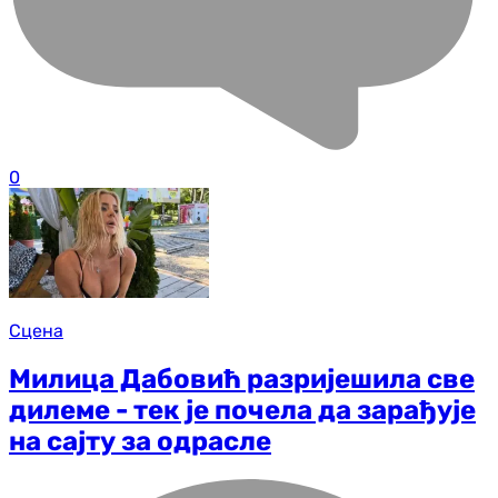
0
Сцена
Милица Дабовић разријешила све
дилеме - тек је почела да зарађује
на сајту за одрасле