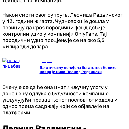
технолошкој компанији.
Након смрти свог супруга, Леонида Радвинског,
у 43. години живота, Чудновски је дошла у
позицију да кроз породични фонд добије
контролни удио у компанији OnlyFans. Тај
породични удио процјењује се на око 5,5
милијарди долара.
Сцена
Голотиња му донијела богатство: Колико
новца је имао Леонид Радвински
Очекује се да ће она имати кључну улогу у
доношењу одлука о будућности компаније,
укључујући правац њеног пословног модела и
однос према садржају који се објављује на
платформи.
Леонид Радвински -