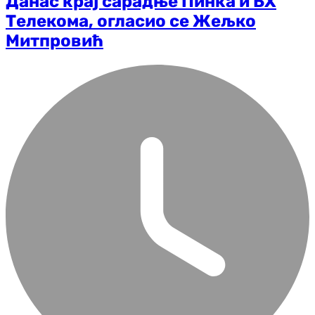
Данас крај сарадње Пинка и БХ
Телекома, огласио се Жељко
Митпровић