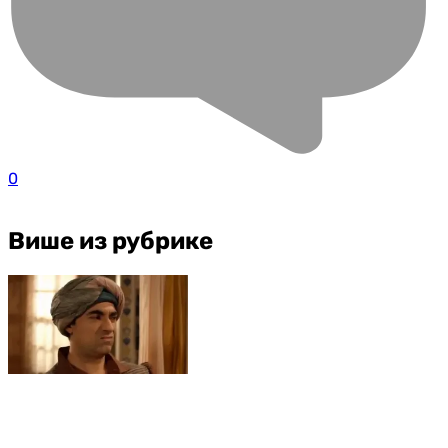
0
Више из рубрике