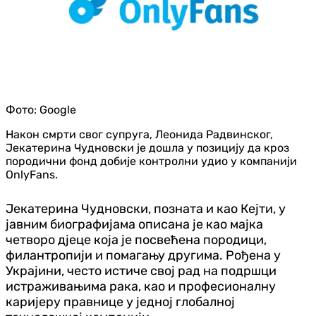
Фото:
Google
Након смрти свог супруга, Леонида Радвинског,
Јекатерина Чудновски је дошла у позицију да кроз
породични фонд добије контролни удио у компанији
OnlyFans.
Јекатерина Чудновски, позната и као Кејти, у
јавним биографијама описана је као мајка
четворо дјеце која је посвећена породици,
филантропији и помагању другима. Рођена у
Украјини, често истиче свој рад на подршци
истраживањима рака, као и професионалну
каријеру правнице у једној глобалној