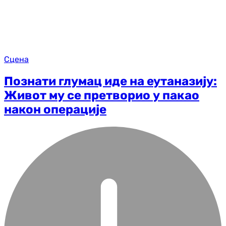
Сцена
Познати глумац иде на еутаназију:
Живот му се претворио у пакао
након операције