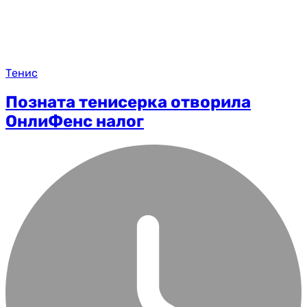
Тенис
Позната тенисерка отворила
ОнлиФенс налог