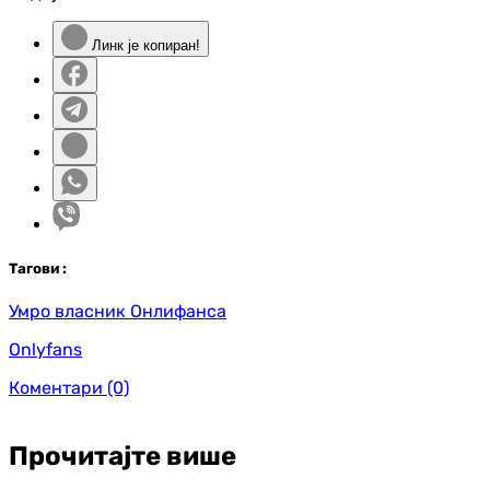
Линк је копиран!
Таг
ови
:
Умро власник Онлифанса
Onlyfans
Коментари
(0)
Прочитајте више