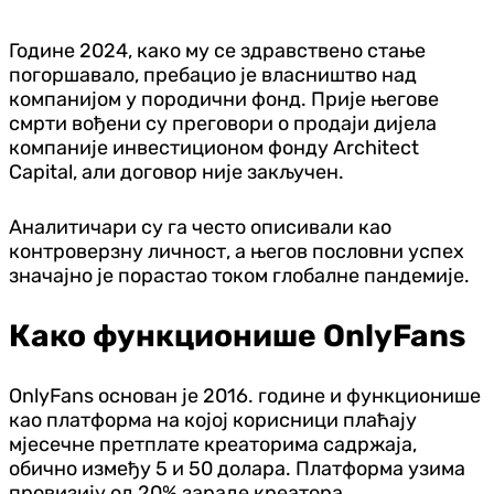
платформи Онлифанс
Године 2024, како му се здравствено стање
погоршавало, пребацио је власништво над
компанијом у породични фонд. Прије његове
смрти вођени су преговори о продаји дијела
компаније инвестиционом фонду Architect
Capital, али договор није закључен.
Аналитичари су га често описивали као
контроверзну личност, а његов пословни успех
значајно је порастао током глобалне пандемије.
Како функционише OnlyFans
OnlyFans основан је 2016. године и функционише
као платформа на којој корисници плаћају
мјесечне претплате креаторима садржаја,
обично између 5 и 50 долара. Платформа узима
провизију од 20% зараде креатора.