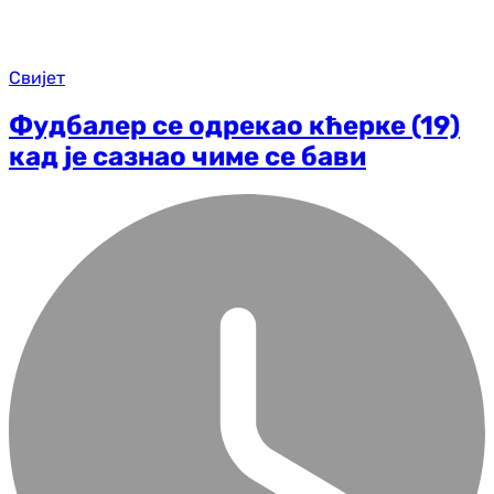
Свијет
Фудбалер се одрекао кћерке (19)
кад је сазнао чиме се бави