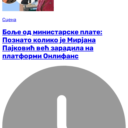
Сцена
Боље од министарске плате:
Познато колико је Мирјана
Пајковић већ зарадила на
платформи Онлифанс