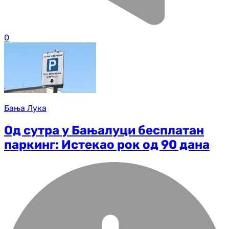
0
Бања Лука
Од сутра у Бањалуци бесплатан
паркинг: Истекао рок од 90 дана