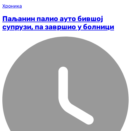
Хроника
Паљанин палио ауто бившој
супрузи, па завршио у болници