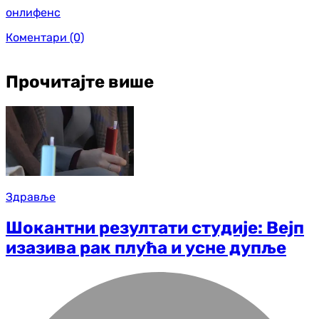
онлифенс
Коментари
(0)
Прочитајте више
Здравље
Шокантни резултати студије: Вејп
изазива рак плућа и усне дупље