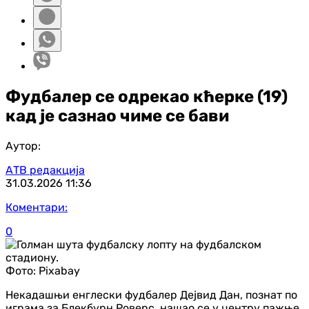
Фудбалер се одрекао кћерке (19)
кад је сазнао чиме се бави
Аутор:
АТВ редакција
31.03.2026
11:36
Коментари:
0
Фото:
Pixabay
Некадашњи енглески фудбалер Дејвид Дан, познат по
играма за Блекбурн Роверс, нашао се у центру пажње