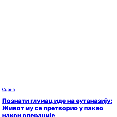
Сцена
Познати глумац иде на еутаназију:
Живот му се претворио у пакао
након операције