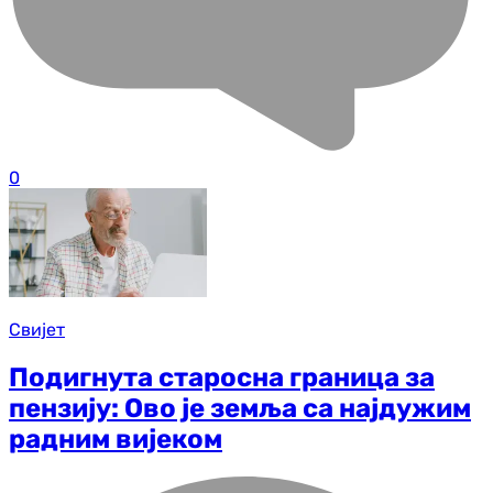
0
Свијет
Подигнута старосна граница за
пензију: Ово је земља са најдужим
радним вијеком