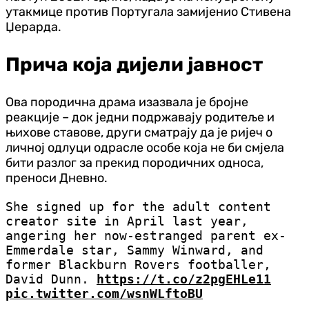
утакмице против Португала замијенио Стивена
Џерарда.
Прича која дијели јавност
Ова породична драма изазвала је бројне
реакције – док једни подржавају родитеље и
њихове ставове, други сматрају да је ријеч о
личној одлуци одрасле особе која не би смјела
бити разлог за прекид породичних односа,
преноси Дневно.
She signed up for the adult content
creator site in April last year,
angering her now-estranged parent ex-
Emmerdale star, Sammy Winward, and
former Blackburn Rovers footballer,
David Dunn.
https://t.co/z2pgEHLe11
pic.twitter.com/wsnWLftoBU