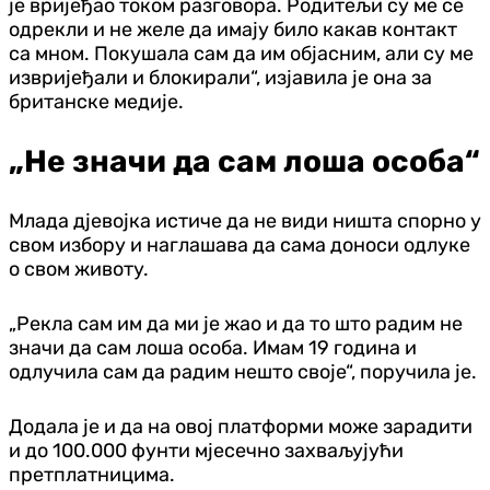
је вријеђао током разговора. Родитељи су ме се
одрекли и не желе да имају било какав контакт
са мном. Покушала сам да им објасним, али су ме
извријеђали и блокирали“, изјавила је она за
британске медије.
„Не значи да сам лоша особа“
Млада дјевојка истиче да не види ништа спорно у
свом избору и наглашава да сама доноси одлуке
о свом животу.
„Рекла сам им да ми је жао и да то што радим не
значи да сам лоша особа. Имам 19 година и
одлучила сам да радим нешто своје“, поручила је.
Додала је и да на овој платформи може зарадити
и до 100.000 фунти мјесечно захваљујући
претплатницима.