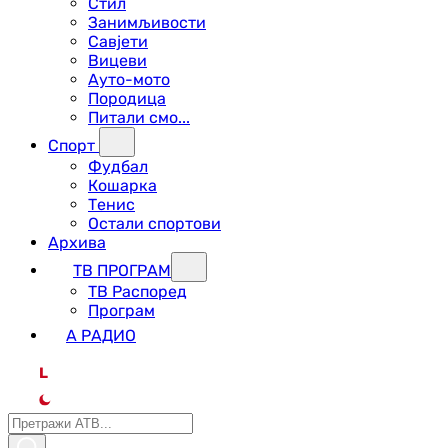
Стил
Занимљивости
Савјети
Вицеви
Ауто-мото
Породица
Питали смо...
Спорт
Фудбал
Кошарка
Тенис
Остали спортови
Архива
ТВ ПРОГРАМ
ТВ Распоред
Програм
А РАДИО
L