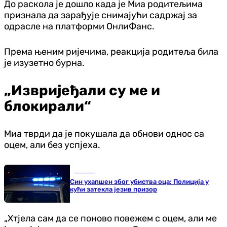
До раскола је дошло када је Миа родитељима
признала да зарађује снимајући садржај за
одрасле на платформи ОнлиФанс.
Према њеним ријечима, реакција родитеља била
је изузетно бурна.
„Извријеђали су ме и
блокирали“
Миа тврди да је покушала да обнови однос са
оцем, али без успјеха.
Регион
Син ухапшен због убиства оца: Полиција у
кући затекла језив призор
„Хтјела сам да се поново повежем с оцем, али ме