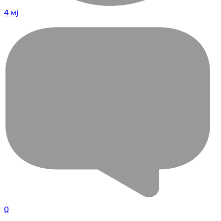
4 мј
0