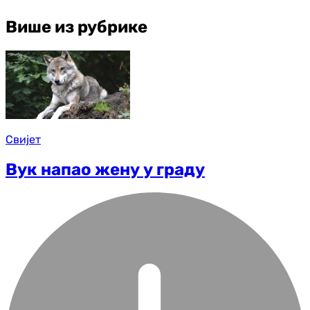
Више из рубрике
Свијет
Вук напао жену у граду