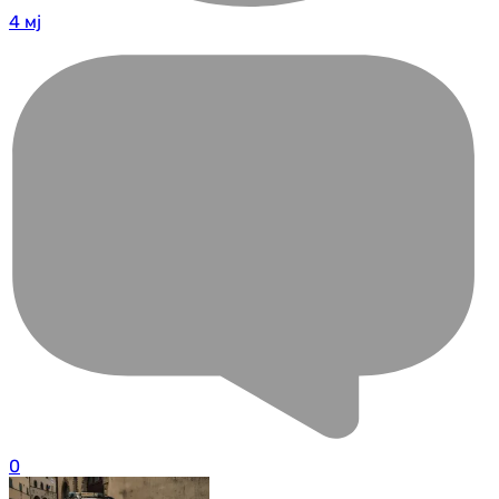
4 мј
0