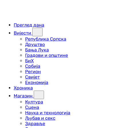
Преглед дана
Вијести
Република Српска
Друштво
Бања Лука
Градови и општине
БиХ
Србија
Регион
Свијет
Економија
Хроника
Магазин
Култура
Сцена
Наука и технологија
Љубав и секс
Здравље