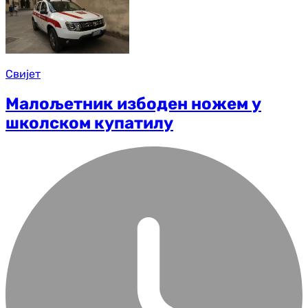
Свијет
Малољетник избоден ножем у
школском купатилу