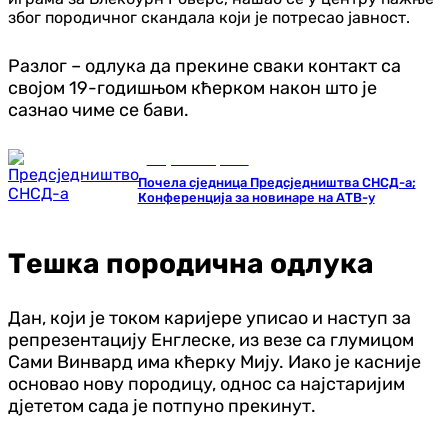
због породичног скандала који је потресао јавност.
Разлог – одлука да прекине сваки контакт са
својом 19-годишњом кћерком након што је
сазнао чиме се бави.
Република Српска
Почела сједница Предсједништва СНСД-а;
Конференција за новинаре на АТВ-у
Тешка породична одлука
Дан, који је током каријере уписао и наступ за
репрезентацију Енглеске, из везе са глумицом
Сами Винвард има кћерку Мију. Иако је касније
основао нову породицу, однос са најстаријим
дјететом сада је потпуно прекинут.