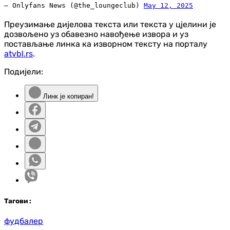
— Onlyfans News (@the_loungeclub)
May 12, 2025
Преузимање дијелова текста или текста у цјелини је
дозвољено уз обавезно навођење извора и уз
постављање линка ка изворном тексту на порталу
atvbl.rs
.
Подијели:
Линк је копиран!
Таг
ови
:
фудбалер