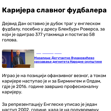
Каријера славног фудбалера
Дејвид Дан оставио је дубок траг у енглеском
фудбалу, посебно у дресу Блекбурн Роверса, за
који је одиграо 377 утакмица и постигао 58
голова.
Република Српска
Мазалица: Дегутантно Вукановићево
срозавање дигнитета Народне скупштине
Играо је на позицији офанзивног везног, а током
каријере наступао је и за Бирмингем и Олдам,
гдје је 2016. године завршио професионалну
каријеру.
За репрезентацију Енглеске уписао је један
наступ 2002. године, када је на полувремену