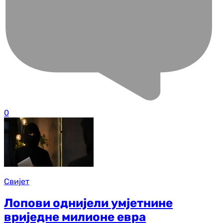
0
Свијет
Лопови однијели умјетнине
вриједне милионе евра