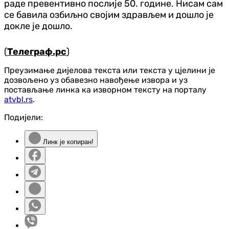
раде превентивно послије 50. године. Нисам сам
се бавила озбиљно својим здрављем и дошло је
докле је дошло.
(
Телеграф.рс
)
Преузимање дијелова текста или текста у цјелини је
дозвољено уз обавезно навођење извора и уз
постављање линка ка изворном тексту на порталу
atvbl.rs
.
Подијели:
Линк је копиран!