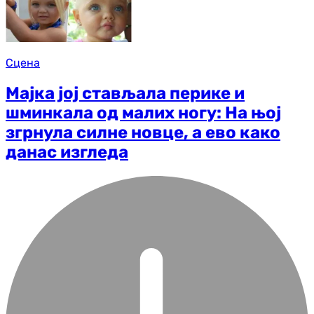
Сцена
Мајка јој стављала перике и
шминкала од малих ногу: На њој
згрнула силне новце, а ево како
данас изгледа