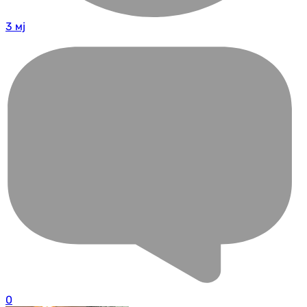
3 мј
0