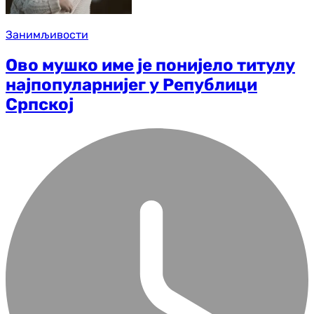
Занимљивости
Ово мушко име је понијело титулу
најпопуларнијег у Републици
Српској