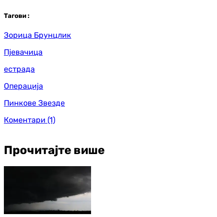
Таг
ови
:
Зорица Брунцлик
Пјевачица
естрада
Операција
Пинкове Звезде
Коментари
(1)
Прочитајте више