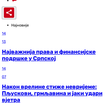
Најновије
14
13
Најважнија права и финансијске
подршке у Српској
14
07
Након врелине стиже невријеме:
Пљускови, грмљавина и јаки удари
вјетра