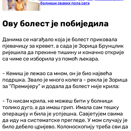
болници сваких пола сата
Ову болест је побиједила
Данима се нагађало која је болест приковала
пјевачицу за кревет, а сада је Зорица Брунцлик
ријешила да прекине тишину и коначно открије
са чиме се изборила уз помоћ љекара.
- Кемиш је лежао са мном, он је био највећа
подршка. Звало је много колега - рекла је Зорица
за "Премијеру" и додала да болест није крила:
- То нисам крила, не можеш бити у болници
толико дуго, а да имаш грип. Имала сам тешку
операцију и била је успјешна. Савјетујем свима
да иду на систематске прегледе. У мом случају је
било дебело цријево. Колоноскопију треба сви да