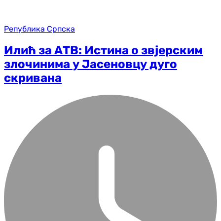
Република Српска
Илић за АТВ: Истина о звјерским
злочинима у Јасеновцу дуго
скривана