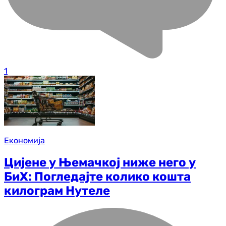
1
Економија
Цијене у Њемачкој ниже него у
БиХ: Погледајте колико кошта
килограм Нутеле