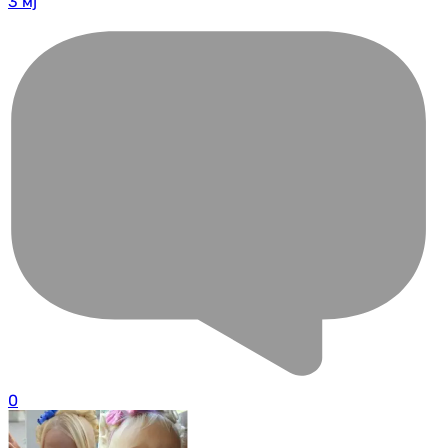
3 мј
0