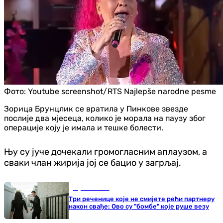
Фото:
Youtube screenshot/RTS Najlepše narodne pesme
Зорица Брунцлик се вратила у Пинкове звезде
послије два мјесеца, колико је морала на паузу због
операције коју је имала и тешке болести.
Њу су јуче дочекали громогласним аплаузом, а
сваки члан жирија јој се бацио у загрљај.
Љубав и секс
Три реченице које не смијете рећи партнеру
након свађе: Ово су "бомбе" које руше везу