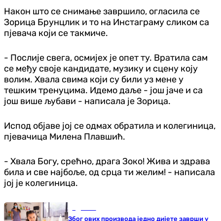
Након што се снимање завршило, огласила се
Зорица Брунцлик и то на Инстаграму сликом са
пјевача који се такмиче.
- Послије свега, осмијех је опет ту. Вратила сам
се међу своје кандидате, музику и сцену коју
волим. Хвала свима који су били уз мене у
тешким тренуцима. Идемо даље - још јаче и са
још више љубави - написала је Зорица.
Испод објаве јој се одмах обратила и колегиница,
пјевачица Милена Плавшић.
- Хвала Богу, срећно, драга Зоко! Жива и здрава
била и све најбоље, од срца ти желим! - написала
јој је колегиница.
Здравље
Због ових производа једно дијете заврши у