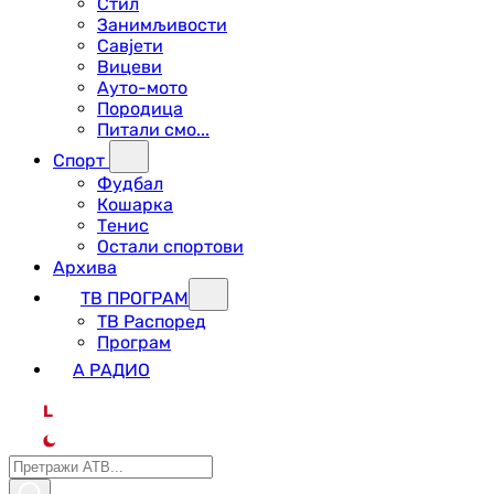
Стил
Занимљивости
Савјети
Вицеви
Ауто-мото
Породица
Питали смо...
Спорт
Фудбал
Кошарка
Тенис
Остали спортови
Архива
ТВ ПРОГРАМ
ТВ Распоред
Програм
А РАДИО
L