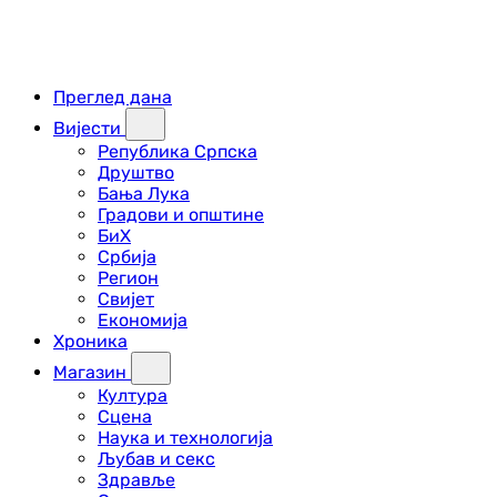
Преглед дана
Вијести
Република Српска
Друштво
Бања Лука
Градови и општине
БиХ
Србија
Регион
Свијет
Економија
Хроника
Магазин
Култура
Сцена
Наука и технологија
Љубав и секс
Здравље