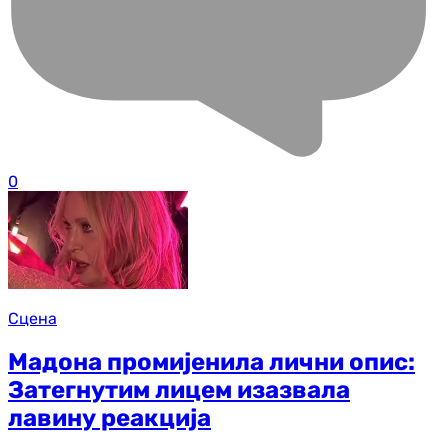
0
Сцена
Мадона промијенила лични опис:
Затегнутим лицем изазвала
лавину реакција