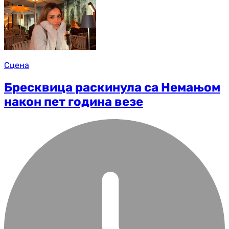
Сцена
Бресквица раскинула са Немањом
након пет година везе