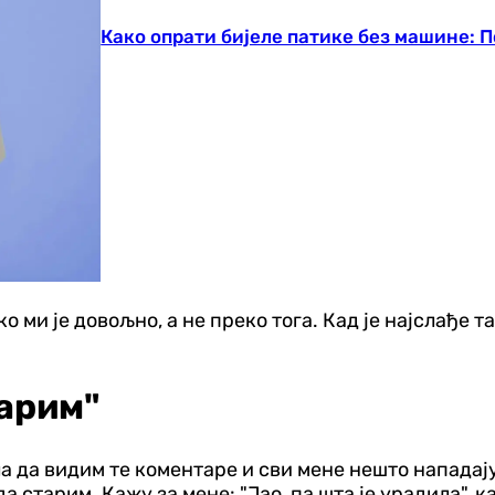
Како опрати бијеле патике без машине: П
 ми је довољно, а не преко тога. Кад је најслађе та
арим"
а да видим те коментаре и сви мене нешто нападају
а старим. Кажу за мене: "Јао, па шта је урадила", к