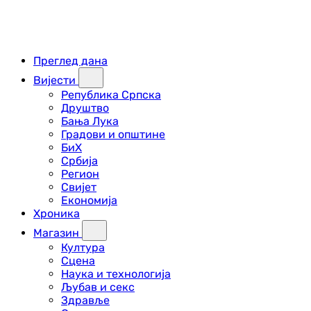
Преглед дана
Вијести
Република Српска
Друштво
Бања Лука
Градови и општине
БиХ
Србија
Регион
Свијет
Економија
Хроника
Магазин
Култура
Сцена
Наука и технологија
Љубав и секс
Здравље