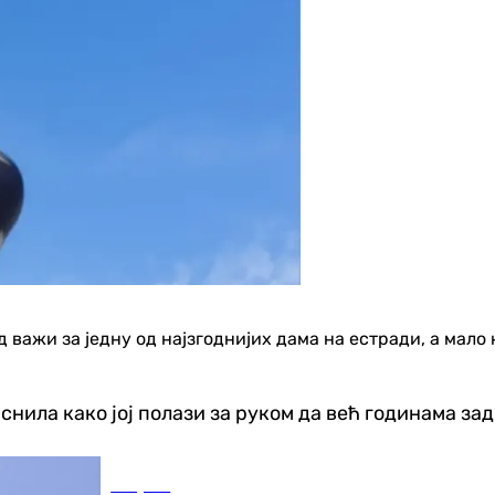
ажи за једну од најзгоднијих дама на естради, а мало к
аснила како јој полази за руком да већ годинама з
Савјети