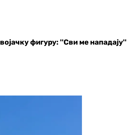
војачку фигуру: ''Сви ме нападају''