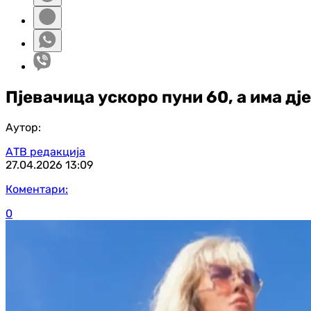
Пјевачица ускоро пуни 60, а има дје
Аутор:
АТВ редакција
27.04.2026
13:09
Коментари:
0