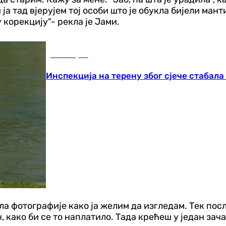
и ја тад вјерујем тој особи што је обукла бијели ман
 корекцију"- рекла је Јами.
Бања Лука
Инспекција на терену због сјече стабала
ила фотографије како ја желим да изгледам. Тек пос
н, како би се то наплатило. Тада крећеш у један зач