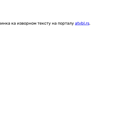
линка ка изворном тексту на порталу
atvbl.rs
.