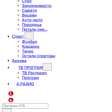
Стил
Занимљивости
Савјети
Вицеви
Ауто-мото
Породица
Питали смо...
Спорт
Фудбал
Кошарка
Тенис
Остали спортови
Архива
ТВ ПРОГРАМ
ТВ Распоред
Програм
А РАДИО
L