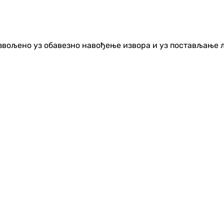
озвољено уз обавезно навођење извора и уз постављање 