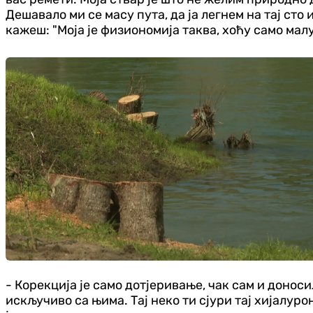
Дешавало ми се масу пута, да ја легнем на тај сто 
кажеш: "Моја је физиономија таква, хоћу само малу
- Корекција је само дотјеривање, чак сам и донос
искључиво са њима. Тај неко ти сјури тај хијалуро