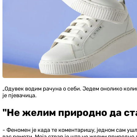
„Одувек водим рачуна о себи. Једем онолико колико
је пјевачица.
"Не желим природно да ст
- Феномен је када те коментаришу, једном сам ушл
вас ремети. Моја ствар је што не желим природно д