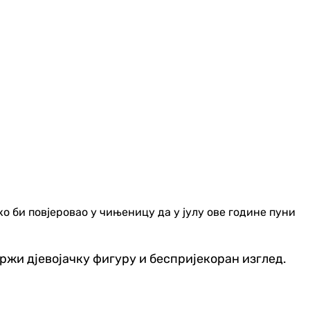
о би повјеровао у чињеницу да у јулу ове године пуни
адржи дјевојачку фигуру и беспријекоран изглед.