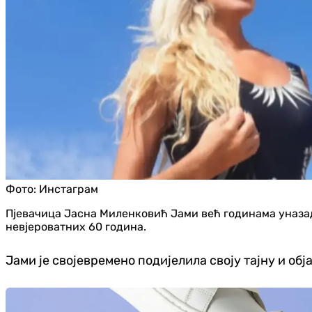
Фото:
Инстаграм
Пјевачица Јасна Миленковић Јами већ годинама уназад в
невјероватних 60 година.
Јами је својевремено подијелила своју тајну и обј