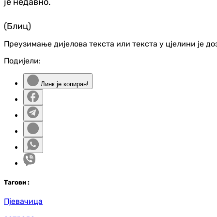
је недавно.
(Блиц)
Преузимање дијелова текста или текста у цјелини је д
Подијели:
Линк је копиран!
Таг
ови
:
Пјевачица