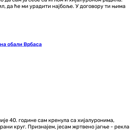
тил, да ће ми урадити најбоље. У договору ти њима
 на обали Врбаса
лије 40. године сам кренула са хијалуронима,
арани круг. Признајем, јесам жртвено јагње - рекла