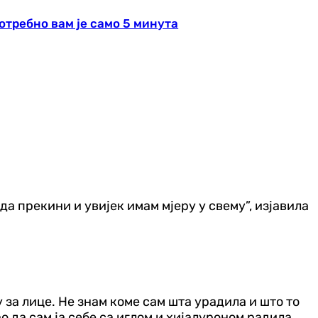
отребно вам је само 5 минута
да прекини и увијек имам мјеру у свему”, изјавила
 за лице. Не знам коме сам шта урадила и што то
ао да сам ја себе са иглом и хијалуроном радила.