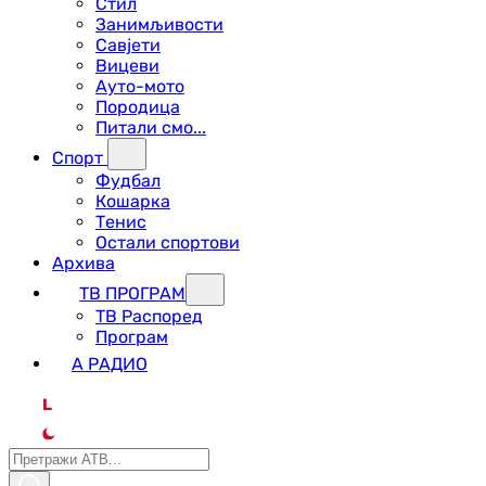
Стил
Занимљивости
Савјети
Вицеви
Ауто-мото
Породица
Питали смо...
Спорт
Фудбал
Кошарка
Тенис
Остали спортови
Архива
ТВ ПРОГРАМ
ТВ Распоред
Програм
А РАДИО
L