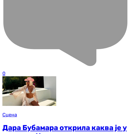
0
Сцена
Дара Бубамара открила каква је у