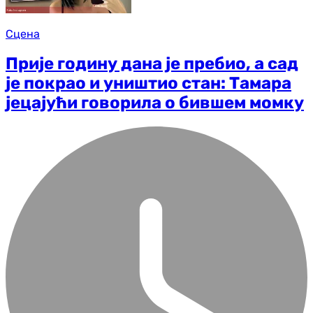
Сцена
Прије годину дана је пребио, а сад
је покрао и уништио стан: Тамара
јецајући говорила о бившем момку