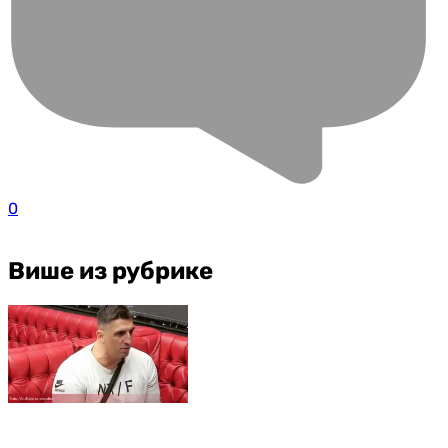
0
Више из рубрике