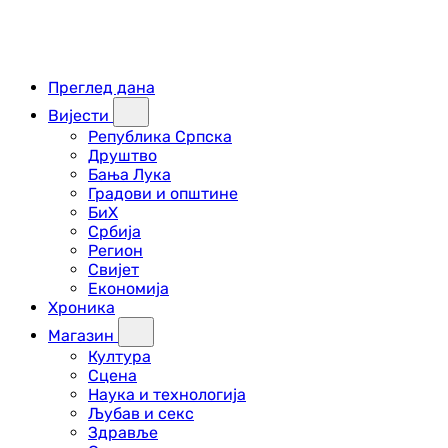
Преглед дана
Вијести
Република Српска
Друштво
Бања Лука
Градови и општине
БиХ
Србија
Регион
Свијет
Економија
Хроника
Магазин
Култура
Сцена
Наука и технологија
Љубав и секс
Здравље