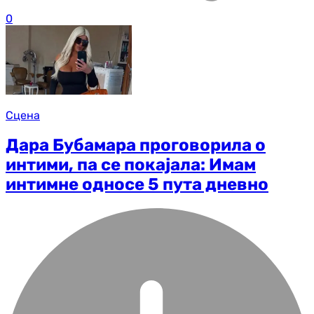
0
Сцена
Дара Бубамара проговорила о
интими, па се покајала: Имам
интимне односе 5 пута дневно