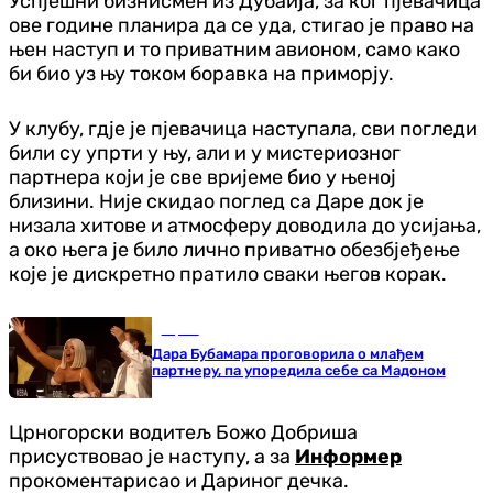
Успјешни бизнисмен из Дубаија, за ког пјевачица
ове године планира да се уда, стигао је право на
њен наступ и то приватним авионом, само како
би био уз њу током боравка на приморју.
У клубу, гдје је пјевачица наступала, сви погледи
били су упрти у њу, али и у мистериозног
партнера који је све вријеме био у њеној
близини. Није скидао поглед са Даре док је
низала хитове и атмосферу доводила до усијања,
а око њега је било лично приватно обезбјеђење
које је дискретно пратило сваки његов корак.
Сцена
Дара Бубамара проговорила о млађем
партнеру, па упоредила себе са Мадоном
Црногорски водитељ Божо Добриша
присуствовао је наступу, а за
Информер
прокоментарисао и Дариног дечка.