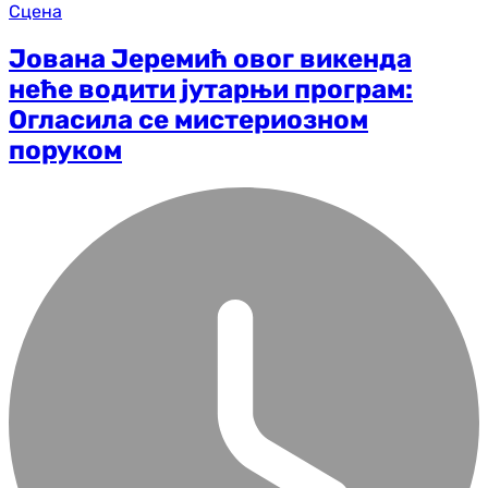
Сцена
Јована Јеремић овог викенда
неће водити јутарњи програм:
Огласила се мистериозном
поруком