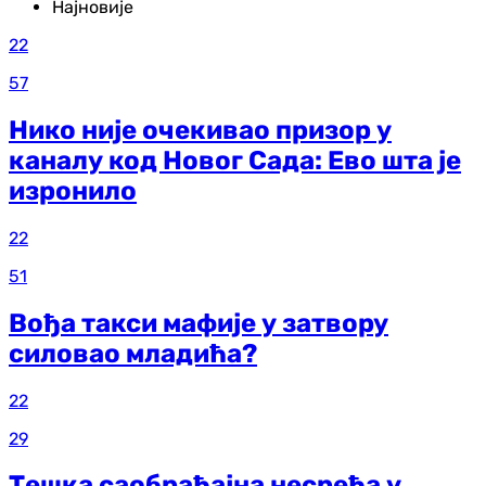
Најновије
22
57
Нико није очекивао призор у
каналу код Новог Сада: Ево шта је
изронило
22
51
Вођа такси мафије у затвору
силовао младића?
22
29
Тешка саобраћајна несрећа у