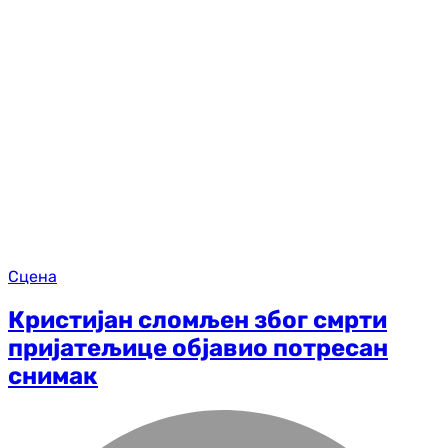
Сцена
Кристијан сломљен због смрти
пријатељице објавио потресан
снимак