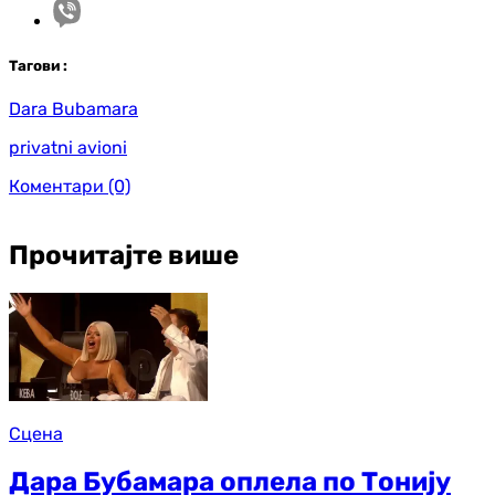
Таг
ови
:
Dara Bubamara
privatni avioni
Коментари
(0)
Прочитајте више
Сцена
Дара Бубамара оплела по Тонију