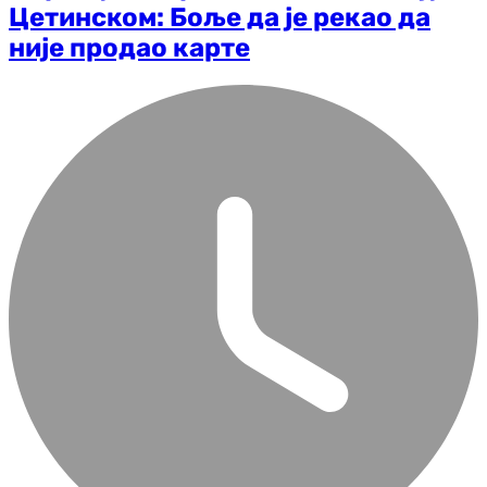
Цетинском: Боље да је рекао да
није продао карте