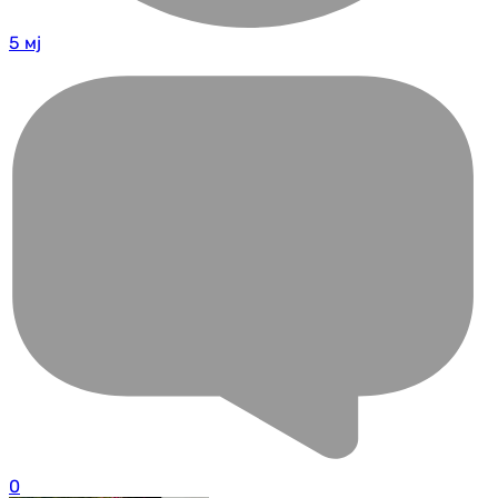
5 мј
0