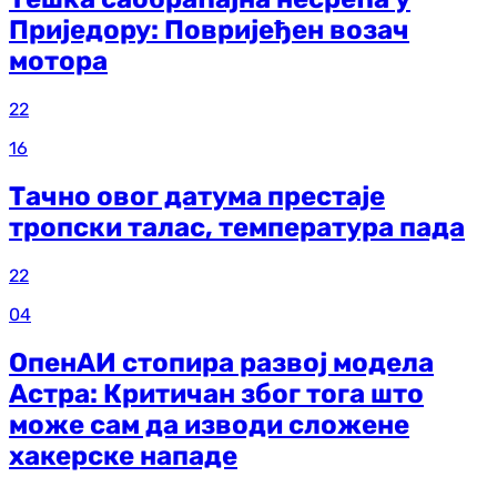
Приједору: Повријеђен возач
мотора
22
16
Тачно овог датума престаје
тропски талас, температура пада
22
04
ОпенАИ стопира развој модела
Астра: Критичан због тога што
може сам да изводи сложене
хакерске нападе