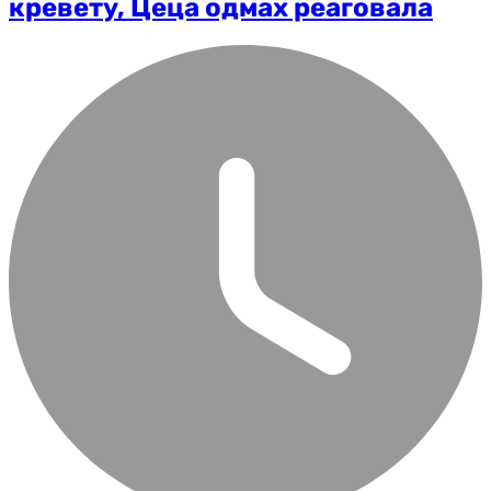
кревету, Цеца одмах реаговала