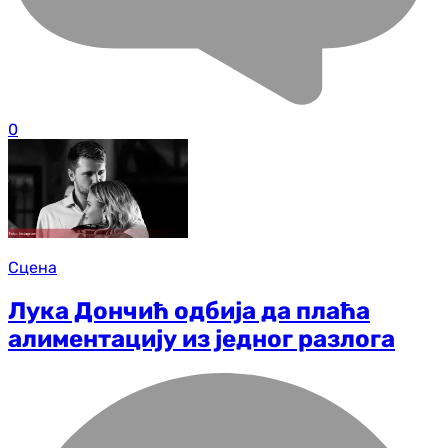
0
Сцена
Лука Дончић одбија да плаћа
алиментацију из једног разлога