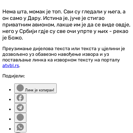
Нема шта, момак је топ. Сви су гледали у њега, а
он само у Дару. Истина је, јуче је стигао
приватним авионом, лакше им је да се виде овдје,
него у Србији гдје су све очи упрте у њих - рекао
је Божо.
Преузимање дијелова текста или текста у цјелини је
дозвољено уз обавезно навођење извора и уз
постављање линка ка изворном тексту на порталу
atvbl.rs
.
Подијели:
Линк је копиран!