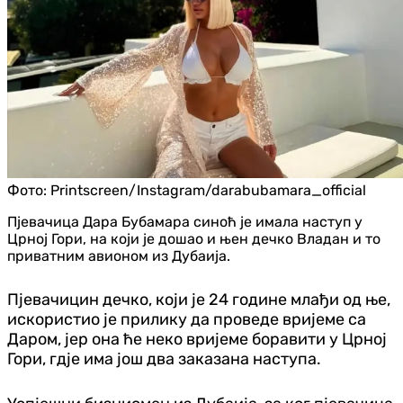
Фото:
Printscreen/Instagram/darabubamara_official
Пјевачица Дара Бубамара синоћ је имала наступ у
Црној Гори, на који је дошао и њен дечко Владан и то
приватним авионом из Дубаија.
Пјевачицин дечко, који је 24 године млађи од ње,
искористио је прилику да проведе вријеме са
Даром, јер она ће неко вријеме боравити у Црној
Гори, гдје има још два заказана наступа.