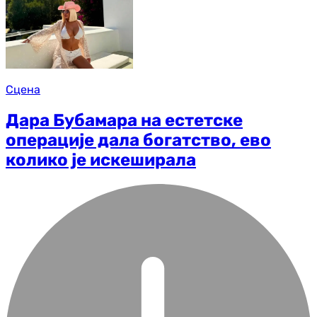
Сцена
Дара Бубамара на естетске
операције дала богатство, ево
колико је искеширала