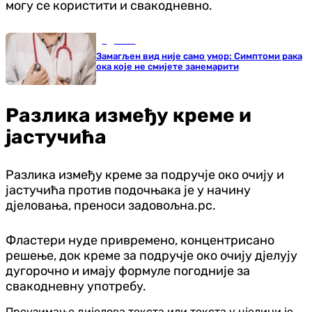
могу се користити и свакодневно.
Здравље
Замагљен вид није само умор: Симптоми рака
ока које не смијете занемарити
Разлика између креме и
јастучића
Разлика између креме за подручје око очију и
јастучића против подочњака је у начину
дјеловања, преноси задовољна.рс.
Фластери нуде привремено, концентрисано
решење, док креме за подручје око очију дјелују
дугорочно и имају формуле погодније за
свакодневну употребу.
Преузимање дијелова текста или текста у цјелини је