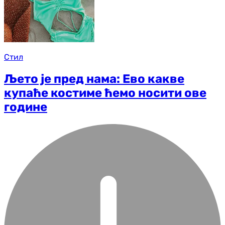
Стил
Љето је пред нама: Ево какве
купаће костиме ћемо носити ове
године