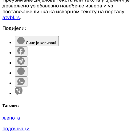
дозвољено уз обавезно навођење извора и уз
постављање линка ка изворном тексту на порталу
atvbl.rs
.
Подијели:
Линк је копиран!
Таг
ови
:
љепота
подочњаци