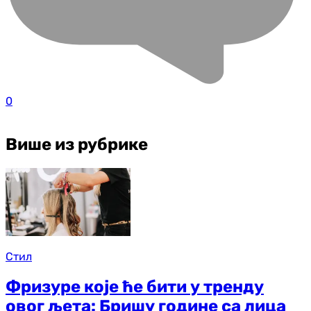
0
Више из рубрике
Стил
Фризуре које ће бити у тренду
овог љета: Бришу године са лица