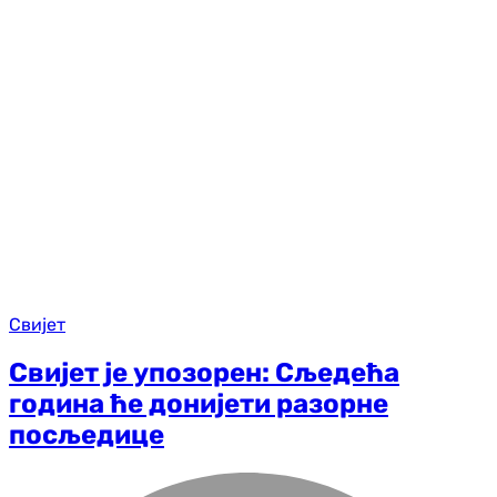
Свијет
Свијет је упозорен: Сљедећа
година ће донијети разорне
посљедице