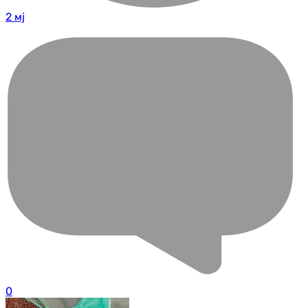
2 мј
0