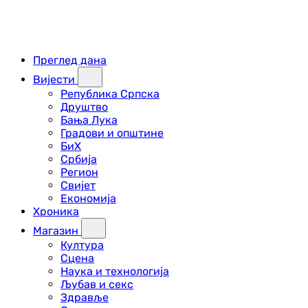
Преглед дана
Вијести
Република Српска
Друштво
Бања Лука
Градови и општине
БиХ
Србија
Регион
Свијет
Економија
Хроника
Магазин
Култура
Сцена
Наука и технологија
Љубав и секс
Здравље