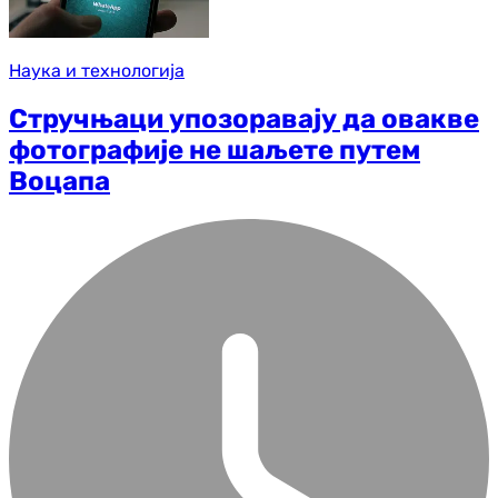
Наука и технологија
Стручњаци упозоравају да овакве
фотографије не шаљете путем
Воцапа