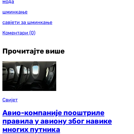
мода
шминкање
савјети за шминкање
Коментари
(0)
Прочитајте више
Свијет
Авио-компаније пооштриле
правила у авиону због навике
многих путника