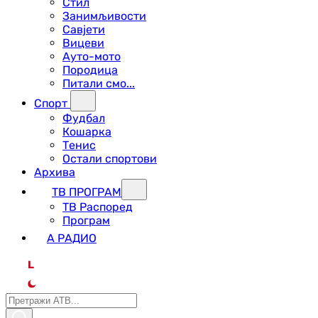
Стил
Занимљивости
Савјети
Вицеви
Ауто-мото
Породица
Питали смо...
Спорт
Фудбал
Кошарка
Тенис
Остали спортови
Архива
ТВ ПРОГРАМ
ТВ Распоред
Програм
А РАДИО
L