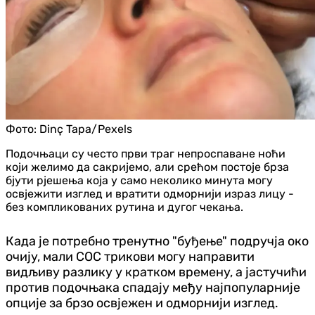
Фото:
Dinç Tapa/Pexels
Подочњаци су често први траг непроспаване ноћи
који желимо да сакријемо, али срећом постоје брза
бјути рјешења која у само неколико минута могу
освјежити изглед и вратити одморнији израз лицу -
без компликованих рутина и дугог чекања.
Када је потребно тренутно "буђење" подручја око
очију, мали СОС трикови могу направити
видљиву разлику у кратком времену, а јастучићи
против подочњака спадају међу најпопуларније
опције за брзо освјежен и одморнији изглед.