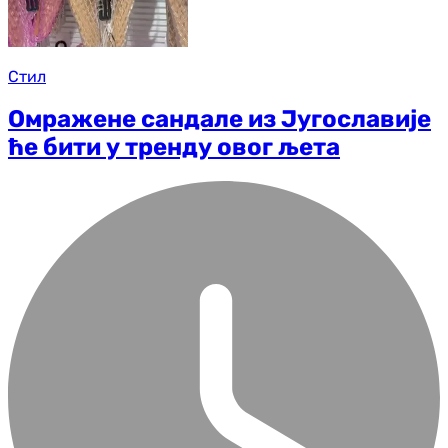
Стил
Омражене сандале из Југославије
ће бити у тренду овог љета