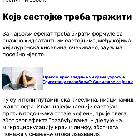
Које састојке треба тражити
За најбољи ефекат треба бирати формуле са
снажно хидратантним састојцима, међу којима
хијалуронска киселина, очекивано, заузима
посебно мјесто.
Здравље
Прекомјерно гледање у екране узрокује
''дигиталну главобољу'': Све чешће се јавља
код младих
Ту су и полиглутаминска киселина, ниацинамид
и алое вера. Ипак, најефикаснији састојак
против подочњака остаје кофеин, прије свега
због свог ефекта "разбуђивања" - дјелује на
микроциркулацију крви и лимфу, због чега
помаже у смањењу отока изазваних