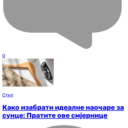
0
Стил
Како изабрати идеалне наочаре за
сунце: Пратите ове смјернице