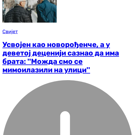
Свијет
Усвојен као новорођенче, а у
деветој деценији сазнао да има
брата: ''Можда смо се
мимоилазили на улици''