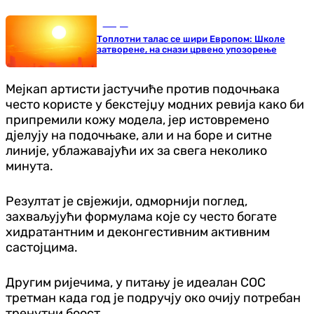
Свијет
Топлотни талас се шири Европом: Школе
затворене, на снази црвено упозорење
Мејкап артисти јастучиће против подочњака
често користе у бекстејџу модних ревија како би
припремили кожу модела, јер истовремено
дјелују на подочњаке, али и на боре и ситне
линије, ублажавајући их за свега неколико
минута.
Резултат је свјежији, одморнији поглед,
захваљујући формулама које су често богате
хидратантним и деконгестивним активним
састојцима.
Другим ријечима, у питању је идеалан СОС
третман када год је подручју око очију потребан
тренутни боост.