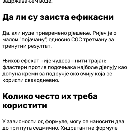
задржавањем воде.
Да ли су заиста ефикасни
Да, али нуде привремено рјешење. Ријеч је о
малом "појачању", односно СОС третману за
тренутни резултат.
Њихов ефекат није чудесан нити трајан:
фластери против подочњака најбоље дјелују као
допуна креми за подручје око очију која се
користи свакодневно.
Колико често их треба
користити
У зависности од формуле, могу се наносити два
до три пута седмично. Хидратантне формуле