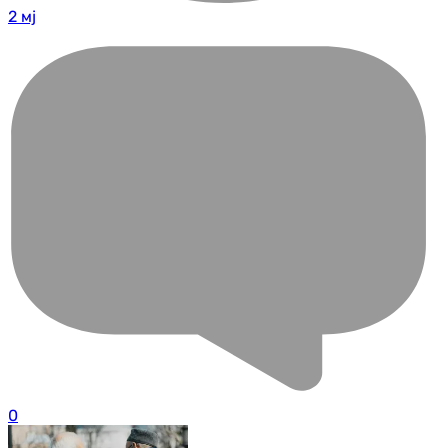
2 мј
0