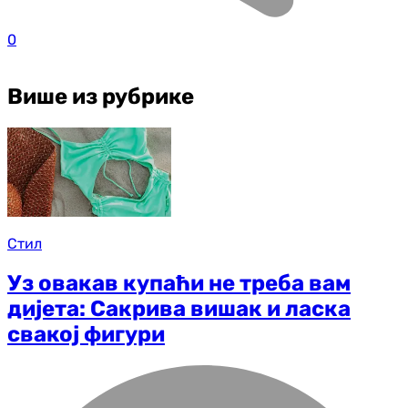
0
Више из рубрике
Стил
Уз овакав купаћи не треба вам
дијета: Сакрива вишак и ласка
свакој фигури