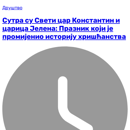
Друштво
Сутра су Свети цар Константин и
царица Јелена: Празник који је
промијенио историју хришћанства