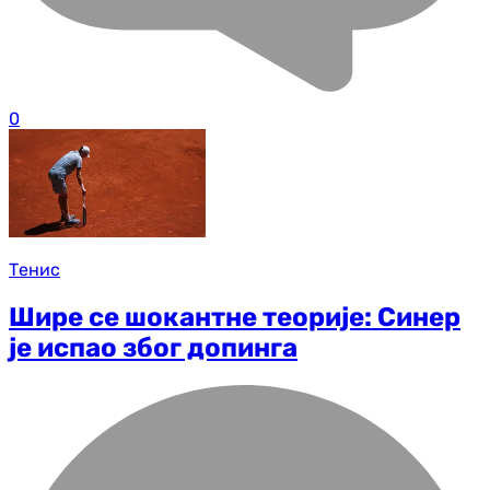
0
Тенис
Шире се шокантне теорије: Синер
је испао због допинга