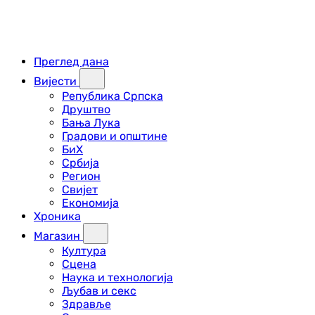
Преглед дана
Вијести
Република Српска
Друштво
Бања Лука
Градови и општине
БиХ
Србија
Регион
Свијет
Економија
Хроника
Магазин
Култура
Сцена
Наука и технологија
Љубав и секс
Здравље