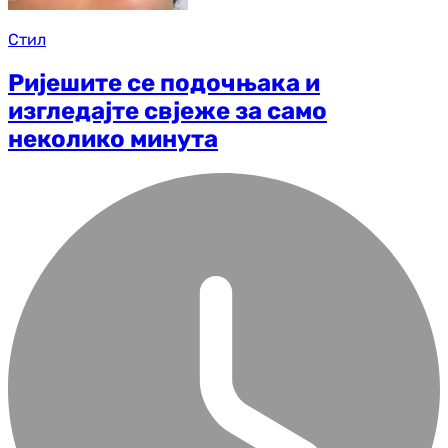
Стил
Ријешите се подочњака и
изгледајте свјеже за само
неколико минута