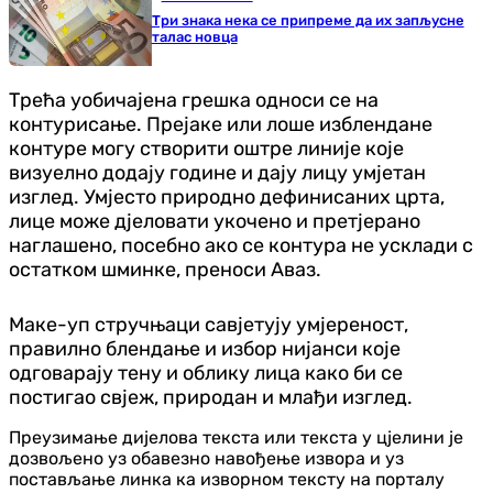
Три знака нека се припреме да их запљусне
талас новца
Трећа уобичајена грешка односи се на
контурисање. Прејаке или лоше изблендане
контуре могу створити оштре линије које
визуелно додају године и дају лицу умјетан
изглед. Умјесто природно дефинисаних црта,
лице може дјеловати укочено и претјерано
наглашено, посебно ако се контура не усклади с
остатком шминке, преноси Аваз.
Маке-уп стручњаци савјетују умјереност,
правилно блендање и избор нијанси које
одговарају тену и облику лица како би се
постигао свјеж, природан и млађи изглед.
Преузимање дијелова текста или текста у цјелини је
дозвољено уз обавезно навођење извора и уз
постављање линка ка изворном тексту на порталу