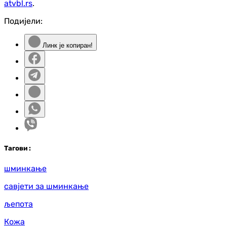
atvbl.rs
.
Подијели:
Линк је копиран!
Таг
ови
:
шминкање
савјети за шминкање
љепота
Кожа