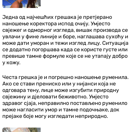
Једна од најчешћих грешака је претјерано
наношење коректора испод очију. Умјесто
свјежег и одморног изгледа, вишак производа се
увлачи у фине линије и боре, наглашава сухоћу и
може дати уморан и тежи изглед лицу. Ситуација
се додатно погоршава када се користе густе или
превише тамне формуле које се не утапају добро
у кожу.
Честа грешка је и погрешно наношење руменила.
Ако се стави прениско или у нијанси која не
одговара тену, лице може изгубити природну
свјежину и дјеловати беживотно. Умјесто
здравог сјаја, неправилно постављено руменило
може нагласити умор и тамне подочњаке, док
прејаке боје могу изгледати неприродно.
Занимљивости