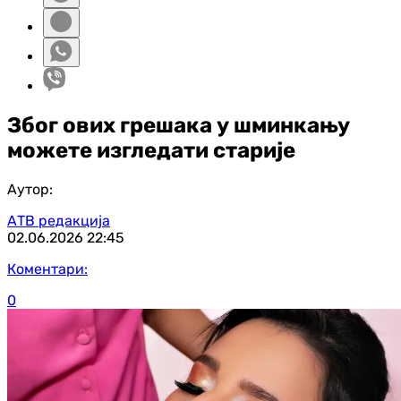
Због ових грешака у шминкању
можете изгледати старије
Аутор:
АТВ редакција
02.06.2026
22:45
Коментари:
0