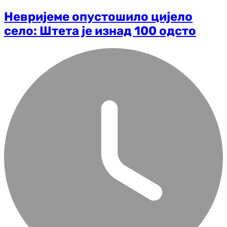
Невријеме опустошило цијело
село: Штета је изнад 100 одсто