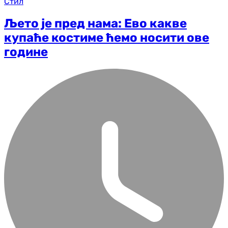
Стил
Љето је пред нама: Ево какве
купаће костиме ћемо носити ове
године