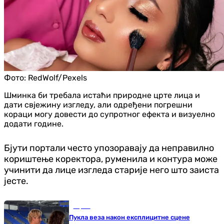
Фото:
RedWolf/Pexels
Шминка би требала истаћи природне црте лица и
дати свјежину изгледу, али одређени погрешни
кораци могу довести до супротног ефекта и визуелно
додати године.
Бјути портали често упозоравају да неправилно
кориштење коректора, руменила и контура може
учинити да лице изгледа старије него што заиста
јесте.
Сцена
Пукла веза након експлицитне сцене