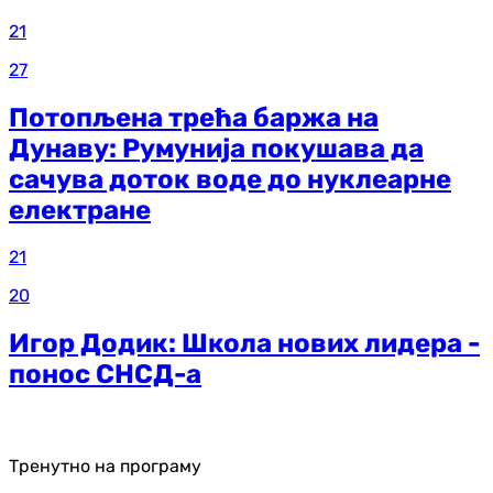
21
27
Потопљена трећа баржа на
Дунаву: Румунија покушава да
сачува доток воде до нуклеарне
електране
21
20
Игор Додик: Школа нових лидера -
понос СНСД-а
Тренутно на програму