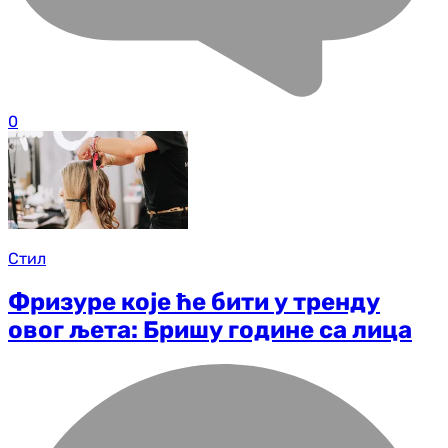
0
Стил
Фризуре које ће бити у тренду
овог љета: Бришу године са лица