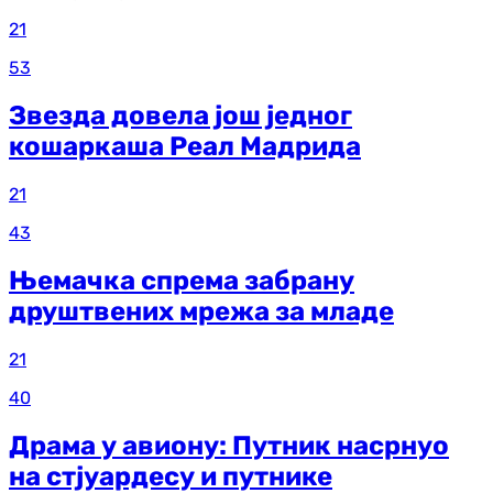
21
53
Звезда довела још једног
кошаркаша Реал Мадрида
21
43
Њемачка спрема забрану
друштвених мрежа за младе
21
40
Драма у авиону: Путник насрнуо
на стјуардесу и путнике