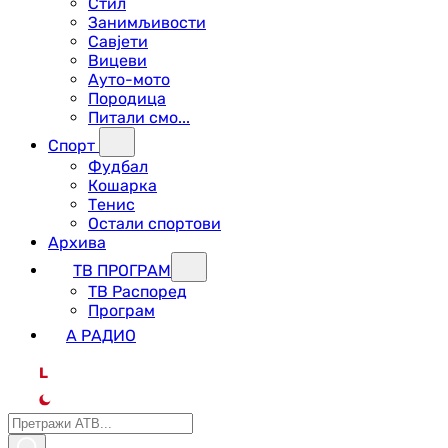
Стил
Занимљивости
Савјети
Вицеви
Ауто-мото
Породица
Питали смо...
Спорт
Фудбал
Кошарка
Тенис
Остали спортови
Архива
ТВ ПРОГРАМ
ТВ Распоред
Програм
А РАДИО
L