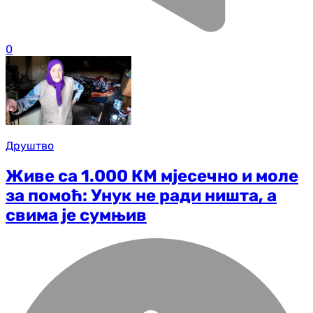
0
Друштво
Живе са 1.000 КМ мјесечно и моле
за помоћ: Унук не ради ништа, а
свима је сумњив