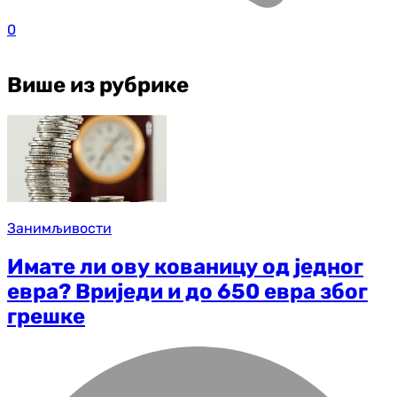
0
Више из рубрике
Занимљивости
Имате ли ову кованицу од једног
евра? Вриједи и до 650 евра због
грешке