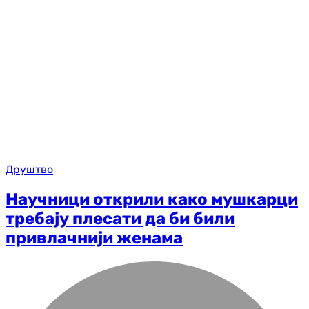
Друштво
Научници открили како мушкарци
требају плесати да би били
привлачнији женама