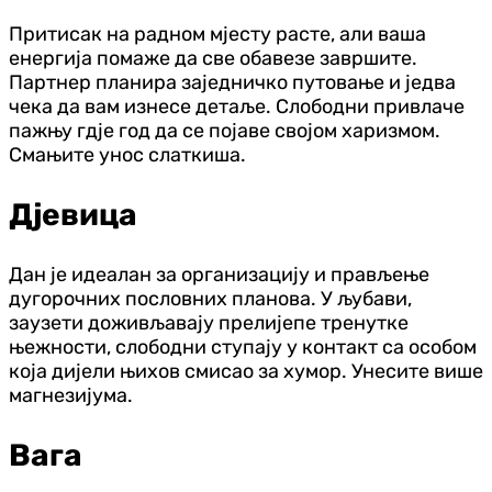
Притисак на радном мјесту расте, али ваша
енергија помаже да све обавезе завршите.
Партнер планира заједничко путовање и једва
чека да вам изнесе детаље. Слободни привлаче
пажњу гдје год да се појаве својом харизмом.
Смањите унос слаткиша.
Дјевица
Дан је идеалан за организацију и прављење
дугорочних пословних планова. У љубави,
заузети доживљавају прелијепе тренутке
њежности, слободни ступају у контакт са особом
која дијели њихов смисао за хумор. Унесите више
магнезијума.
Вага