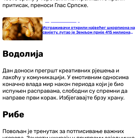
притисак, преноси Глас Српске.
Наука и технологија
Истраживачи открили највећег шкорпиона на
свијету, лутао је Земљом прије 415 милиона
година
Водолија
Дан доноси прегршт креативних рјешења и
лакоћу у комуникацији. У емотивним односима
коначно влада мир након периода који је био
испуњен расправама, слободни су спремни да
направе први корак. Избјегавајте брзу храну.
Рибе
Повољан је тренутак за потписивање важних