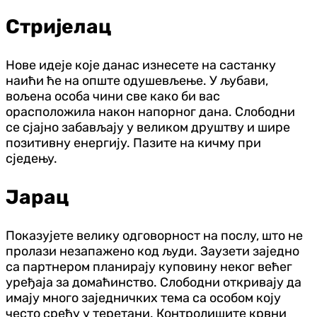
Стријелац
Нове идеје које данас изнесете на састанку
наићи ће на опште одушевљење. У љубави,
вољена особа чини све како би вас
орасположила након напорног дана. Слободни
се сјајно забављају у великом друштву и шире
позитивну енергију. Пазите на кичму при
сједењу.
Јарац
Показујете велику одговорност на послу, што не
пролази незапажено код људи. Заузети заједно
са партнером планирају куповину неког већег
уређаја за домаћинство. Слободни откривају да
имају много заједничких тема са особом коју
често срећу у теретани. Контролишите крвни