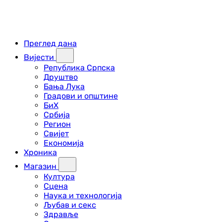
Преглед дана
Вијести
Република Српска
Друштво
Бања Лука
Градови и општине
БиХ
Србија
Регион
Свијет
Економија
Хроника
Магазин
Култура
Сцена
Наука и технологија
Љубав и секс
Здравље