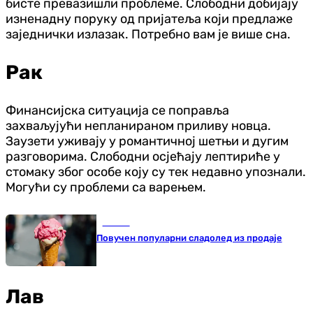
бисте превазишли проблеме. Слободни добијају
изненадну поруку од пријатеља који предлаже
заједнички излазак. Потребно вам је више сна.
Рак
Финансијска ситуација се поправља
захваљујући непланираном приливу новца.
Заузети уживају у романтичној шетњи и дугим
разговорима. Слободни осјећају лептириће у
стомаку због особе коју су тек недавно упознали.
Могући су проблеми са варењем.
Регион
Повучен популарни сладолед из продаје
Лав