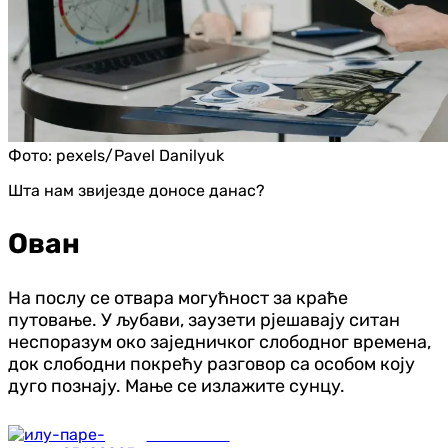
Фото:
pexels/Pavel Danilyuk
Шта нам звијезде доносе данас?
Ован
На послу се отвара могућност за краће
путовање. У љубави, заузети рјешавају ситан
неспоразум око заједничког слободног времена,
док слободни покрећу разговор са особом коју
дуго познају. Мање се излажите сунцу.
Занимљивости