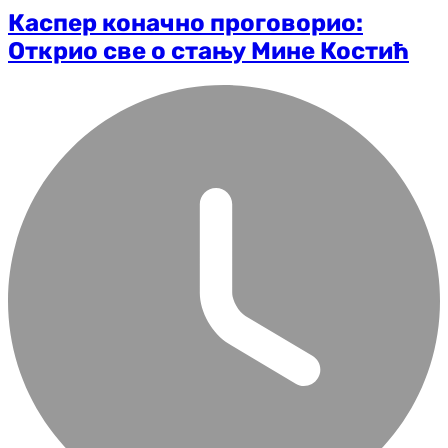
Каспер коначно проговорио:
Открио све о стању Мине Костић