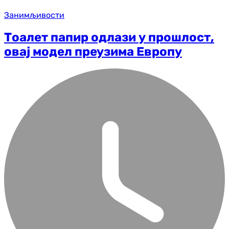
Занимљивости
Тоалет папир одлази у прошлост,
овај модел преузима Европу