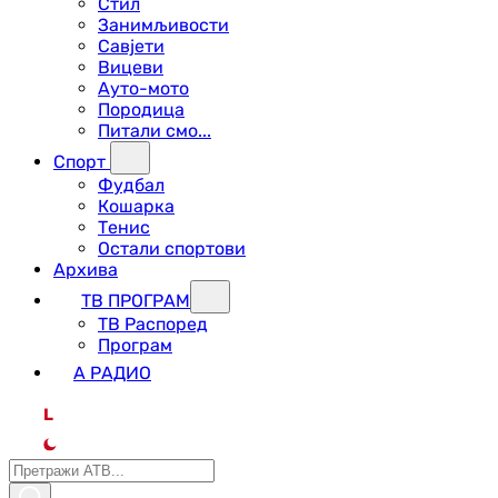
Стил
Занимљивости
Савјети
Вицеви
Ауто-мото
Породица
Питали смо...
Спорт
Фудбал
Кошарка
Тенис
Остали спортови
Архива
ТВ ПРОГРАМ
ТВ Распоред
Програм
А РАДИО
L