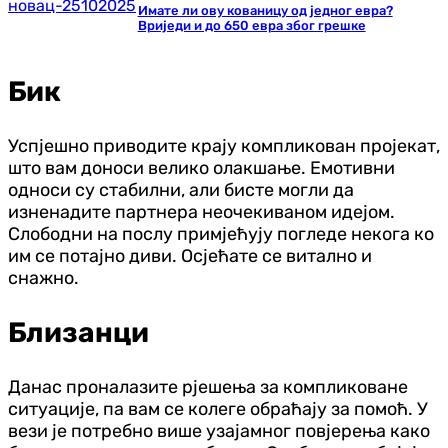
Имате ли ову кованицу од једног евра?
Вриједи и до 650 евра због грешке
Бик
Успјешно приводите крају компликован пројекат,
што вам доноси велико олакшање. Емотивни
односи су стабилни, али бисте могли да
изненадите партнера неочекиваном идејом.
Слободни на послу примјећују погледе некога ко
им се потајно диви. Осјећате се витално и
снажно.
Близанци
Данас проналазите рјешења за компликоване
ситуације, па вам се колеге обраћају за помоћ. У
вези је потребно више узајамног повјерења како