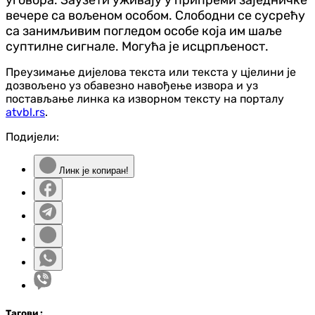
уговора. Заузети уживају у припреми заједничке
вечере са вољеном особом. Слободни се сусрећу
са занимљивим погледом особе која им шаље
суптилне сигнале. Могућа је исцрпљеност.
Преузимање дијелова текста или текста у цјелини је
дозвољено уз обавезно навођење извора и уз
постављање линка ка изворном тексту на порталу
atvbl.rs
.
Подијели:
Линк је копиран!
Таг
ови
: