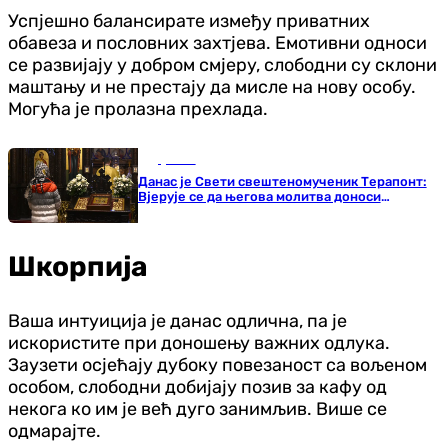
Успјешно балансирате између приватних
обавеза и пословних захтјева. Емотивни односи
се развијају у добром смјеру, слободни су склони
маштању и не престају да мисле на нову особу.
Могућа је пролазна прехлада.
Друштво
Данас је Свети свештеномученик Терапонт:
Вјерује се да његова молитва доноси
исцјељење
Шкорпија
Ваша интуиција је данас одлична, па је
искористите при доношењу важних одлука.
Заузети осјећају дубоку повезаност са вољеном
особом, слободни добијају позив за кафу од
некога ко им је већ дуго занимљив. Више се
одмарајте.