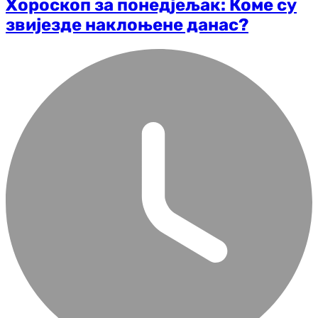
Хороскоп за понедјељак: Коме су
звијезде наклоњене данас?