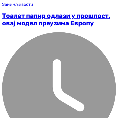
Занимљивости
Тоалет папир одлази у прошлост,
овај модел преузима Европу