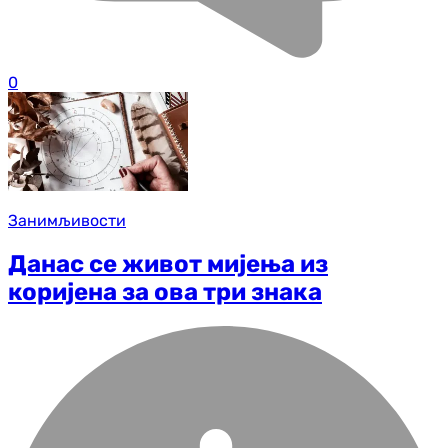
0
Занимљивости
Данас се живот мијења из
коријена за ова три знака