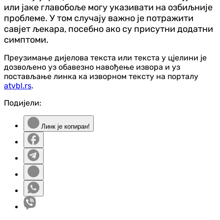
или јаке главобоље могу указивати на озбиљније
проблеме. У том случају важно је потражити
савјет љекара, посебно ако су присутни додатни
симптоми.
Преузимање дијелова текста или текста у цјелини је
дозвољено уз обавезно навођење извора и уз
постављање линка ка изворном тексту на порталу
atvbl.rs
.
Подијели:
Линк је копиран!