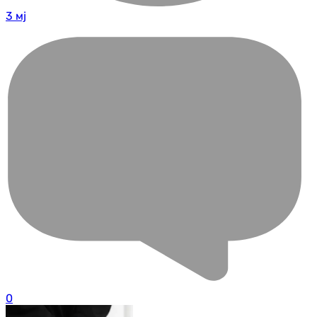
3 мј
0