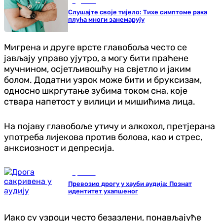
Здравље
Слушајте своје тијело: Тихе симптоме рака
плућа многи занемарују
Мигрена и друге врсте главобоља често се
јављају управо ујутро, а могу бити праћене
мучнином, осјетљивошћу на свјетло и јаким
болом. Додатни узрок може бити и бруксизам,
односно шкргутање зубима током сна, које
ствара напетост у вилици и мишићима лица.
На појаву главобоље утичу и алкохол, претјерана
употреба лијекова против болова, као и стрес,
анксиозност и депресија.
Хроника
Превозио дрогу у хауби аудија: Познат
идентитет ухапшеног
Иако су узроци често безазлени, понављајуће