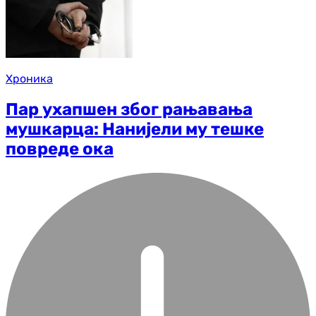
Хроника
Пар ухапшен због рањавања
мушкарца: Нанијели му тешке
повреде ока