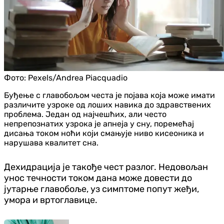
Фото:
Pexels/Andrea Piacquadio
Буђење с главобољом честа је појава која може имати
различите узроке од лоших навика до здравствених
проблема. Један од најчешћих, али често
непрепознатих узрока је апнеја у сну, поремећај
дисања током ноћи који смањује ниво кисеоника и
нарушава квалитет сна.
Дехидрација је такође чест разлог. Недовољан
унос течности током дана може довести до
јутарње главобоље, уз симптоме попут жеђи,
умора и вртоглавице.