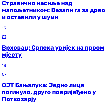
Стравично насиље над
малољетником: Везали га за дрво
и оставили у шуми
13
07
Врховац: Српска увијек на првом
мјесту
13
07
ОЈТ Бањалука: Једно лице
погинуло, друго повријеђено у
Поткозарју