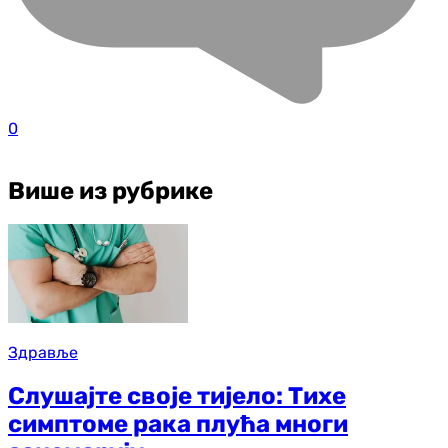
0
Више из рубрике
Здравље
Слушајте своје тијело: Тихе
симптоме рака плућа многи