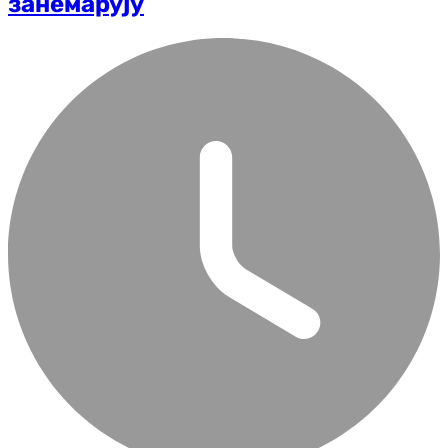
занемарују