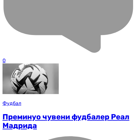
0
Фудбал
Преминуо чувени фудбалер Реал
Мадрида