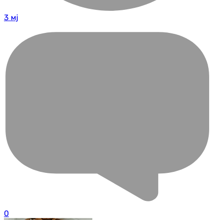
3 мј
0