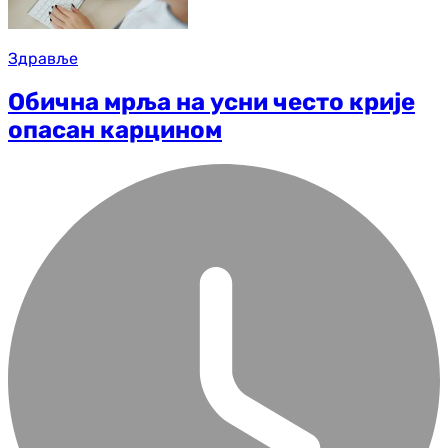
Здравље
Обична мрља на усни често крије
опасан карцином