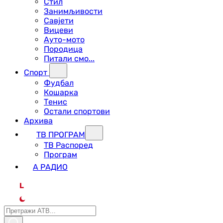
Стил
Занимљивости
Савјети
Вицеви
Ауто-мото
Породица
Питали смо...
Спорт
Фудбал
Кошарка
Тенис
Остали спортови
Архива
ТВ ПРОГРАМ
ТВ Распоред
Програм
А РАДИО
L