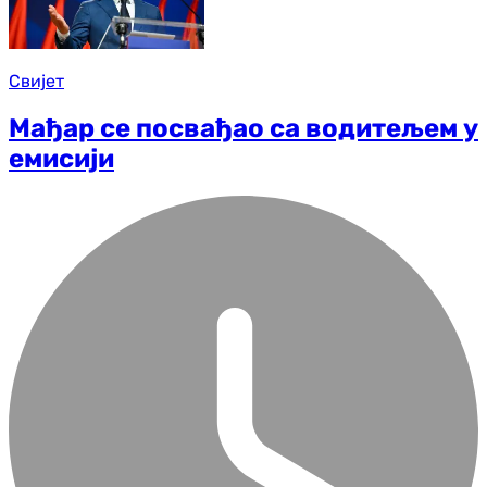
Свијет
Мађар се посвађао са водитељем у
емисији