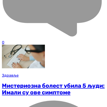
0
Здравље
Мистериозна болест убила 5 људи:
Имали су ове симптоме