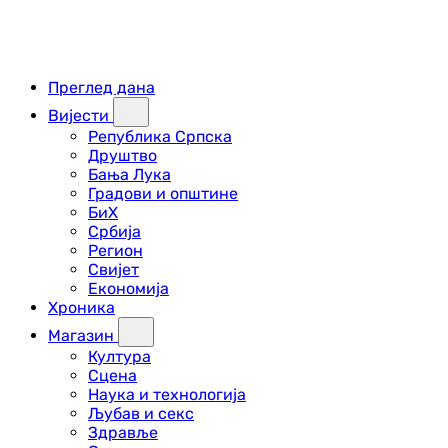
Преглед дана
Вијести
Република Српска
Друштво
Бања Лука
Градови и општине
БиХ
Србија
Регион
Свијет
Економија
Хроника
Магазин
Култура
Сцена
Наука и технологија
Љубав и секс
Здравље