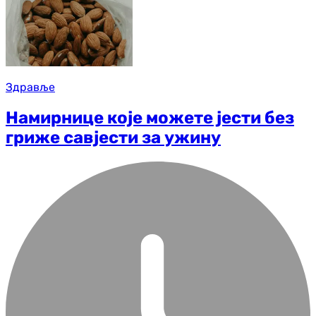
Здравље
Намирнице које можете јести без
гриже савјести за ужину