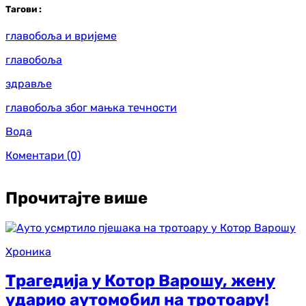
Таг
ови
:
главобоља и вријеме
главобоља
здравље
главобоља због мањка течности
Вода
Коментари
(0)
Прочитајте више
Хроника
Трагедија у Котор Варошу, жену
ударио аутомобил на тротоару!