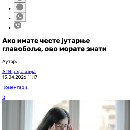
Ако имате честе јутарње
главобоље, ово морате знати
Аутор:
АТВ редакција
15.04.2026
11:17
Коментари:
0