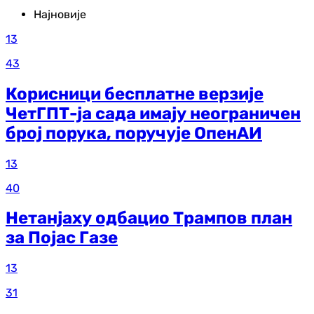
Најновије
13
43
Корисници бесплатне верзије
ЧетГПТ-ја сада имају неограничен
број порука, поручује ОпенАИ
13
40
Нетанјаху одбацио Трампов план
за Појас Газе
13
31