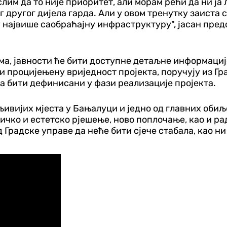
лим да то није приоритет, али морам рећи да ни ја 
г другог дијела гарда. Али у овом тренутку заиста 
ају највише саобраћајну инфраструктуру", јасан п
а, јавности ће бити доступне детаљне информациј
и процијењену вриједност пројекта, поручују из Гр
 бити дефинисани у фази реализације пројекта.
љивијих мјеста у Бањалуци и једно од главних обиљ
ичко и естетско рјешење, ново поплочање, као и ра
 Градске управе да неће бити сјече стабала, као н