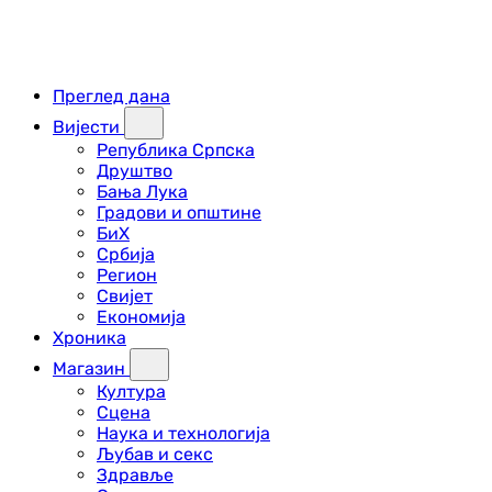
Преглед дана
Вијести
Република Српска
Друштво
Бања Лука
Градови и општине
БиХ
Србија
Регион
Свијет
Економија
Хроника
Магазин
Култура
Сцена
Наука и технологија
Љубав и секс
Здравље