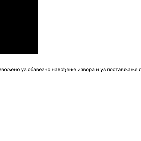
озвољено уз обавезно навођење извора и уз постављање 