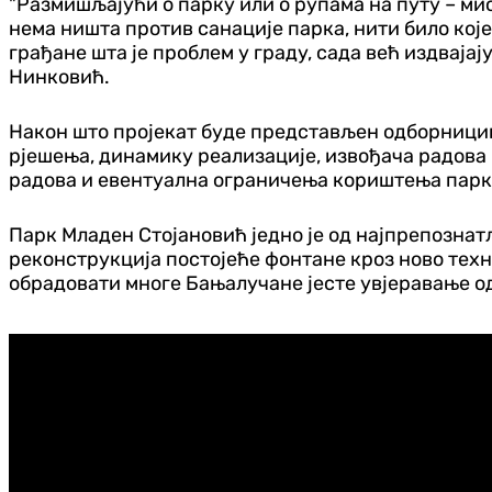
"Размишљајући о парку или о рупама на путу – мис
нема ништа против санације парка, нити било које
грађане шта је проблем у граду, сада већ издвај
Нинковић.
Након што пројекат буде представљен одборницим
рјешења, динамику реализације, извођача радова 
радова и евентуална ограничења кориштења парка
Парк Младен Стојановић једно је од најпрепознат
реконструкција постојеће фонтане кроз ново техн
обрадовати многе Бањалучане јесте увјеравање од