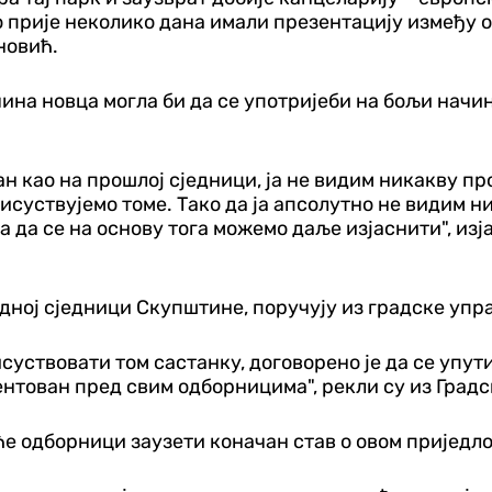
смо прије неколико дана имали презентацију између 
новић.
чина новца могла би да се употријеби на бољи начи
ан као на прошлој сједници, ја не видим никакву пр
исуствујемо томе. Тако да ја апсолутно не видим н
па да се на основу тога можемо даље изјаснити", и
едној сједници Скупштине, поручују из градске упр
суствовати том састанку, договорено је да се упут
зентован пред свим одборницима", рекли су из Град
ће одборници заузети коначан став о овом приједло