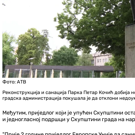
Фото:
АТВ
Реконструкција и санација Парка Петар Кочић добија н
градска администрација покушала је да отклони недоум
Међутим, приједлог који је упућен Скупштини остао
и једногласној подршци у Скупштини града на наре
"Прије 2 године приједлог Европске Уније да сани