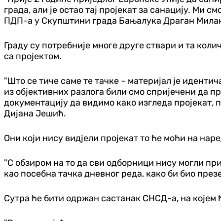
града, али је остао тај пројекат за санацију. Ми 
ПДП-а у Скупштини града Бањалука Драган Мила
Граду су потребније многе друге ствари и та коли
са пројектом.
"Што се тиче саме те тачке – материјал је идентич
из објективних разлога били смо спријечени да пр
документацију да видимо како изгледа пројекат, 
Дијана Јешић.
Они који нису видјели пројекат то ће моћи на нар
"С обзиром на то да сви одборници нису могли при
као посебна тачка дневног реда, како би био пре
Сутра ће бити одржан састанак СНСД-а, на којем 