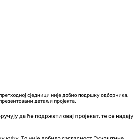
претходној сједници није добио подршку одборника,
презентовани детаљи пројекта.
учују да ће подржати овај пројекат, те се надају
ску кућу. То није добило сагласност Скупштине