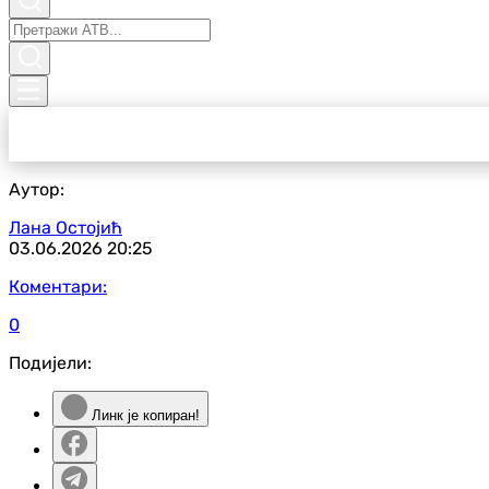
Аутор:
Лана Остојић
03.06.2026
20:25
Коментари:
0
Подијели:
Линк је копиран!