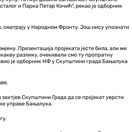
осталог и Парка Петар Кочић", рекао је одборник
н, сматрају у Народном Фронту. Још нису упознати
омјену. Презентација пројеката јесте била, али ми
икакву разлику, очекивали смо ту пропратну
зјавио је одборник НФ у Скупштини града Бањалука
аве.
и захтјев Скупштини Града да се пројекат уврсти
ске управе Бањалука.
гу.