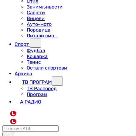
Стил
Занимљивости
Савјети
Вицеви
Ауто-мото
Породица
Питали смо...
Спорт
Фудбал
Кошарка
Тенис
Остали спортови
Архива
ТВ ПРОГРАМ
ТВ Распоред
Програм
А РАДИО
L