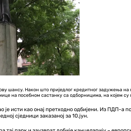
ову шансу. Након што приједлог кредитног задужења на 
ице на посебном састанку са одборницима, на којем су 
 је исти као онај претходно одбијени. Из ПДП-а пор
дној сједници заказаној за 10.јун.
ра тај парк и заузврат добије канцеларију – европ