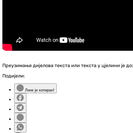
Преузимање дијелова текста или текста у цјелини је д
Подијели:
Линк је копиран!