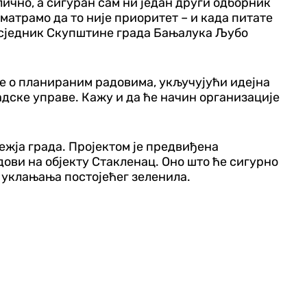
лично, а сигуран сам ни један други одборник
сматрамо да то није приоритет – и када питате
редсједник Скупштине града Бањалука Љубо
е о планираним радовима, укључујући идејна
адске управе. Кажу и да ће начин организације
ежја града. Пројектом је предвиђена
дови на објекту Стакленац. Оно што ће сигурно
и уклањања постојећег зеленила.