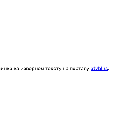
линка ка изворном тексту на порталу
atvbl.rs
.