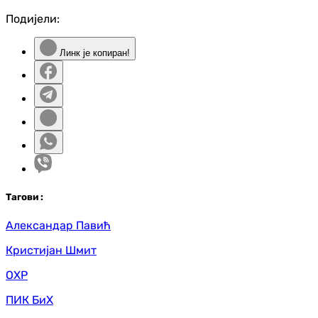
Подијели:
Линк је копиран!
Таг
ови
:
Александар Павић
Кристијан Шмит
ОХР
ПИК БиХ