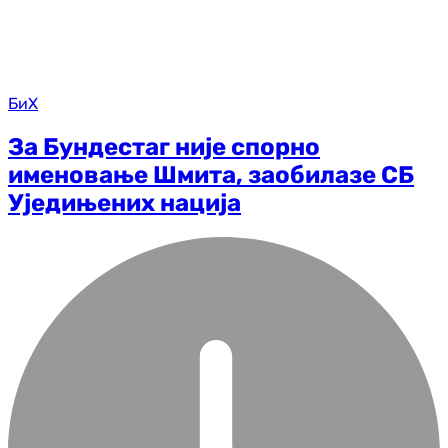
БиХ
За Бундестаг није спорно
именовање Шмита, заобилазе СБ
Уједињених нација