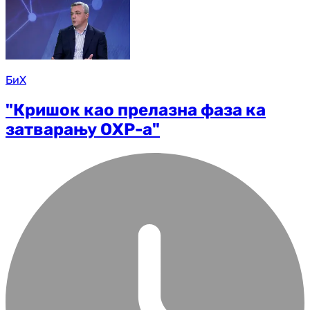
БиХ
"Кришок као прелазна фаза ка
затварању ОХР-а"