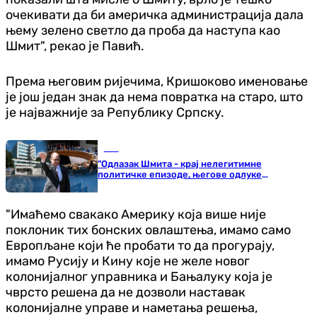
очекивати да би америчка администрација дала
њему зелено светло да проба да наступа као
Шмит", рекао је Павић.
Према његовим ријечима, Кришоково именовање
је још један знак да нема повратка на старо, што
је најважније за Републику Српску.
БиХ
"Одлазак Шмита - крај нелегитимне
политичке епизоде, његове одлуке
поништити"
"Имаћемо свакако Америку која више није
поклоник тих бонских овлаштења, имамо само
Европљане који ће пробати то да прогурају,
имамо Русију и Кину које не желе новог
колонијалног управника и Бањалуку која је
чврсто решена да не дозволи наставак
колонијалне управе и наметања решења,