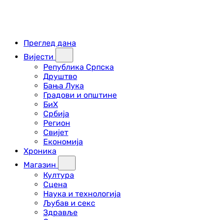
Преглед дана
Вијести
Република Српска
Друштво
Бања Лука
Градови и општине
БиХ
Србија
Регион
Свијет
Економија
Хроника
Магазин
Култура
Сцена
Наука и технологија
Љубав и секс
Здравље