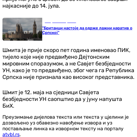
најкасније до 14. јула.
Република Српска
"Британци настоје да одрже лажни наратив о
Српској"
Шмита је прије скоро пет година именовао ПИК,
тијело које није предвиђено Дејтонским
мировним споразумом, а не Савјет безбједности
УН, како је то предвиђено, због чега га Република
Српска није признала као високог представника.
Шмит је 12. маја на сједници Савјета
безбједности УН саопштио да у јуну напушта
БиХ.
Преузимање дијелова текста или текста у цјелини је
дозвољено уз обавезно навођење извора и уз
постављање линка ка изворном тексту на порталу
atvbl.rs
.