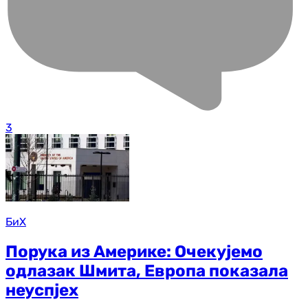
3
БиХ
Порука из Америке: Очекујемо
одлазак Шмита, Европа показала
неуспјех