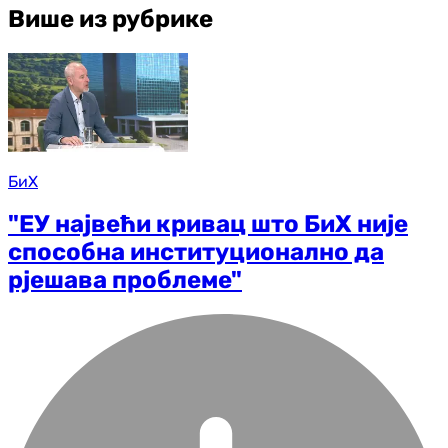
Више из рубрике
БиХ
"ЕУ највећи кривац што БиХ није
способна институционално да
рјешава проблеме"