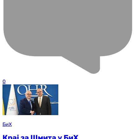
0
БиХ
Крај за Шмита у БиХ