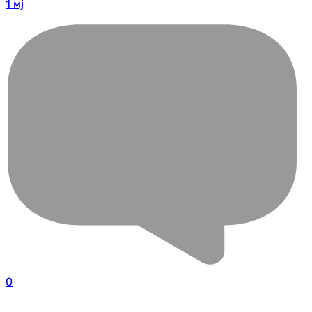
1 мј
0