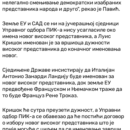
нелегално смењивање демократски изабраних
представника народа и друго", рекао је Павић.
Земље ЕУ и САД се ни на јучерашњој сједници
Управног одбора ПИК-а нису усагласиле око
имена новог високог представника, а Луис
Кришок именован је за вршиоца дужности
високог представника до коначног именовања
новог.
Сједињене Државе инсистирају да Италијан
Антонио Занарди Ландију буде именован за
новог високог представника, док земље ЕУ
предвођене Француском и Њемачком траже да
то буде Француз Рене Троказ.
Кришок ће сутра преузети дужност, а Управни
одбор ПИК-а се обавезао да ће постићи договор
о избору новог високог представника што је
прије могуће с циљем да се именовање заврши