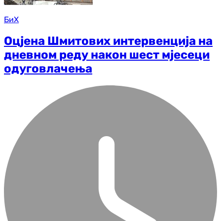
БиХ
Оцјена Шмитових интервенција на
дневном реду након шест мјесеци
одуговлачења