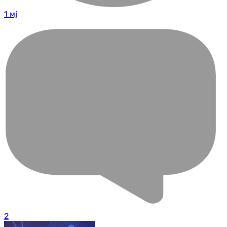
1 мј
2