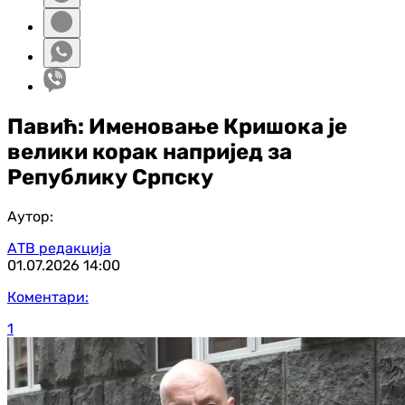
Павић: Именовање Кришока је
велики корак напријед за
Републику Српску
Аутор:
АТВ редакција
01.07.2026
14:00
Коментари:
1