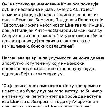
Он је истакао да именовање Кришока показује
дубину неслагања и јаза између САД, то јест
администрације Доналда Трампа, и европских
сила - Брисела, Берлина, Лондона и Париза, гдје
"Европљани желе неког новог Шмита или Инцка",
док је Италијан Антонио Занарди Ланди, кога су
Американци предложили, "сигурно неко ко би се
држао правих дејтонских овлаштења, а не
измишљених, бонских овлаштења".
Наглашава да вршилац дужности не може да има
апсолутно исту тежину коју има високи
представник изабран кроз процедуру коју је
одредио Дејтонски споразум.
"Он је очигледно само неко ко је ту привремен и
не може да буде у пуном капацитету, не би имао
ни тежину, ни легитимитет да проба да наступа
као Шмит, а с обзиром на то да су Американци
показали шта мисле о Шмиту, врло је тешко