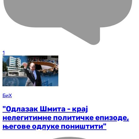
1
БиХ
"Одлазак Шмита - крај
нелегитимне политичке епизоде,
његове одлуке поништити"