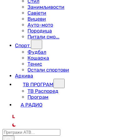
Стил
Занимљивости
Савјети
Вицеви
Ауто-мото
Породица
Питали смо...
Спорт
Фудбал
Кошарка
Тенис
Остали спортови
Архива
ТВ ПРОГРАМ
ТВ Распоред
Програм
А РАДИО
L