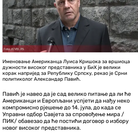
Именовање Американца Луиса Кришока за вршиоца
дужности високог представника у БиХ је велики
корак напријед за Републику Српску, рекао је Срни
политиколог Александар Павић.
Павић је навео да је сад велико питање да ли ће
Американци и Европљани успјети да нађу неко
компромисно рјешење до 14. јула, до када се
Управни одбор Савјета за спровођење мира /
ПИК/ обавезао да ће постићи договор о избору
новог високог представника.