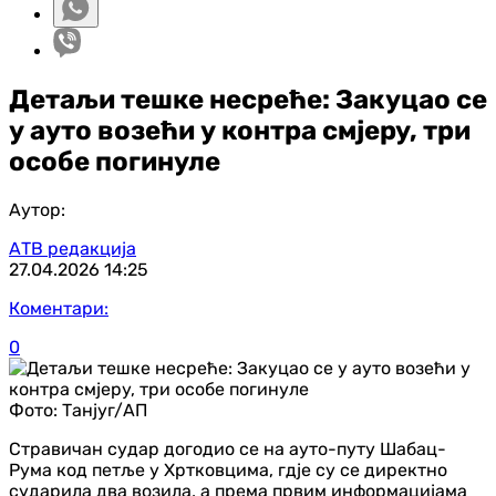
Детаљи тешке несреће: Закуцао се
у ауто возећи у контра смјеру, три
особе погинуле
Аутор:
АТВ редакција
27.04.2026
14:25
Коментари:
0
Фото:
Танјуг/АП
Стравичан судар догодио се на ауто-путу Шабац-
Рума код петље у Хртковцима, гдје су се директно
сударила два возила, а према првим информацијама