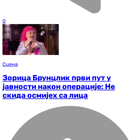
0
Сцена
Зорица Брунцлик први пут у
јавности након операције: Не
скида осмијех са лица