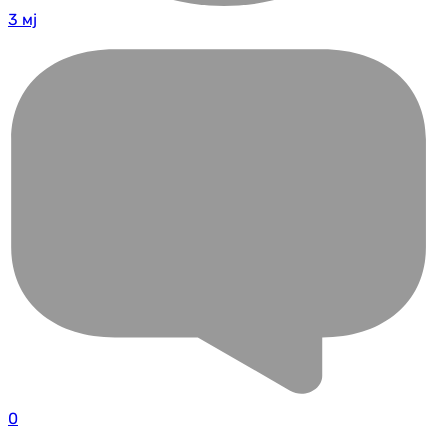
3 мј
0