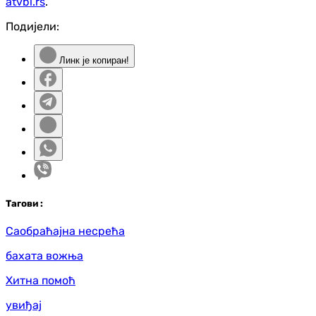
atvbl.rs
.
Подијели:
Линк је копиран!
Таг
ови
:
Саобраћајна несрећа
бахата вожња
Хитна помоћ
увиђај