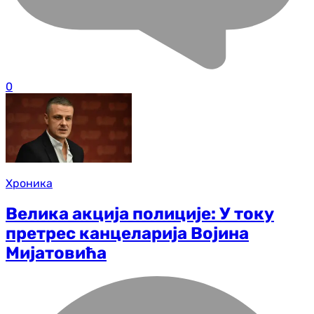
0
Хроника
Велика акција полиције: У току
претрес канцеларија Војина
Мијатовића