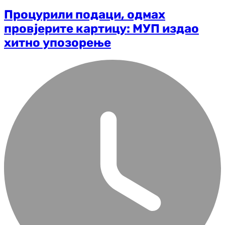
Процурили подаци, одмах
провјерите картицу: МУП издао
хитно упозорење