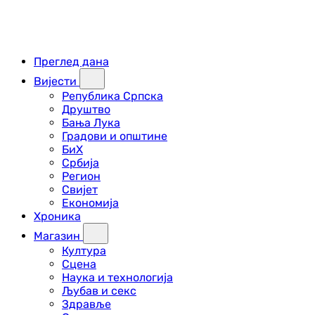
Преглед дана
Вијести
Република Српска
Друштво
Бања Лука
Градови и општине
БиХ
Србија
Регион
Свијет
Економија
Хроника
Магазин
Култура
Сцена
Наука и технологија
Љубав и секс
Здравље