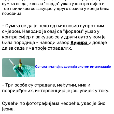
сумња се да је возач "форда" ушао у контра смјер и
том приликом се закуцао у друго возило у ком је била
породица.
- Сумња се да је неко од њих возио супротним
смјером. Наводно је овај са "фордом" ушао у
контра смјер и закуцао се у други ауто у ком је
била породица - наводи извор
Курира
и додаје
да за сада има троје страдалих.
Здравље
Српска има најмодернији систем имунизације
- Три особе су страдале, међутим, има и
повријеђених, интервенција је још увијек у току.
Судећи по фотографијама несреће, удес је био
језив.