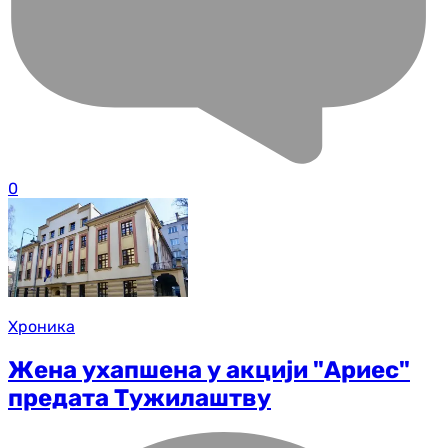
0
Хроника
Жена ухапшена у акцији "Ариес"
предата Тужилаштву