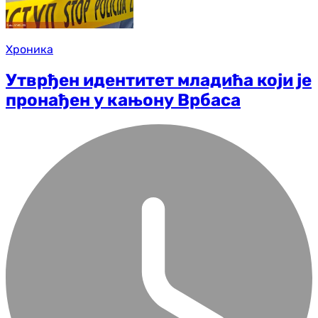
Хроника
Утврђен идентитет младића који је
пронађен у кањону Врбаса