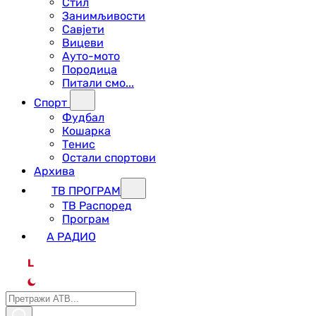
Стил
Занимљивости
Савјети
Вицеви
Ауто-мото
Породица
Питали смо...
Спорт
Фудбал
Кошарка
Тенис
Остали спортови
Архива
ТВ ПРОГРАМ
ТВ Распоред
Програм
А РАДИО
L