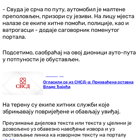
- Свуда је срча по путу, аутомобил је малтене
преполовљен, призори су језиви. На лицу мјеста
налазе се екипе хитне помоћи, полиције, као и
ватрогасци - додаје саговорник поменутог
портала.
Подсетимо, саобраћај на овој дионици ауто-пута
у потпуности је обустављен.
Бања Лука
Огласили се из СНСД-а: Прихваћена оставка
Владе Ђајића
На терену су екипе хитних служби које
збрињавају повријеђене и обављају увиђај.
Преузимање дијелова текста или текста у цјелини је
дозвољено уз обавезно навођење извора и уз
постављање линка ка изворном тексту на порталу