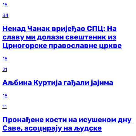
15
34
Ненад Чанак вријеђао СПЦ: На
славу ми долази свештеник из
Црногорске православне цркве
15
21
Аљбина Куртија гађали јајима
15
11
Пронађене кости на исушеном дну
Саве, асоцирају на људске