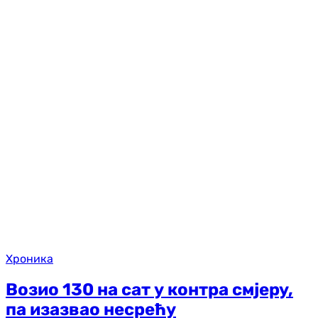
Хроника
Возио 130 на сат у контра смјеру,
па изазвао несрећу