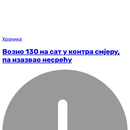
Хроника
Возио 130 на сат у контра смјеру,
па изазвао несрећу