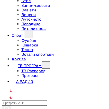
Стил
Занимљивости
Савјети
Вицеви
Ауто-мото
Породица
Питали смо...
Спорт
Фудбал
Кошарка
Тенис
Остали спортови
Архива
ТВ ПРОГРАМ
ТВ Распоред
Програм
А РАДИО
L