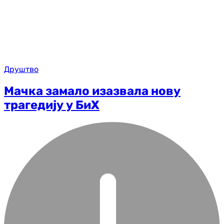
Друштво
Мачка замало изазвала нову
трагедију у БиХ