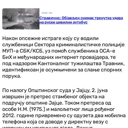
Свијет
Стравично: Објављен снимак тренутка удара
на руски цивилни аутобус
Након опсежне истраге коју су водили
службеници Сектора криминалистичке полиције
МУП-а СБК/КСБ, уз помоћ службеника ОСА-е
БиХ и међународних интернет провајдера, те
под надзором Кантоналног тужилаштва Травник,
идентификоан је осумњичени за слање спорних
порука.
По налогу Општинског суда у Јајцу, 2. јуна
извршен је претрес стамбеног објекта на
подручју општине Јајце. Током претреса од
особе Н.М. (1975.) и малољетног лица рођеног
2012. године привремено су одузета два мобилна
телефона која се доводе у директну везу с