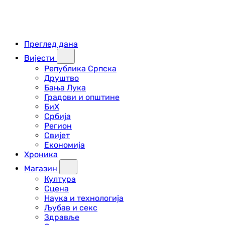
Преглед дана
Вијести
Република Српска
Друштво
Бања Лука
Градови и општине
БиХ
Србија
Регион
Свијет
Економија
Хроника
Магазин
Култура
Сцена
Наука и технологија
Љубав и секс
Здравље