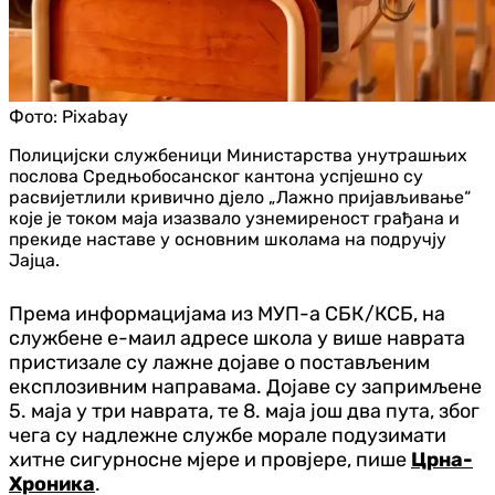
Фото:
Pixabay
Полицијски службеници Министарства унутрашњих
послова Средњобосанског кантона успјешно су
расвијетлили кривично дјело „Лажно пријављивање“
које је током маја изазвало узнемиреност грађана и
прекиде наставе у основним школама на подручју
Јајца.
Према информацијама из МУП-а СБК/КСБ, на
службене е-маил адресе школа у више наврата
пристизале су лажне дојаве о постављеним
експлозивним направама. Дојаве су запримљене
5. маја у три наврата, те 8. маја још два пута, због
чега су надлежне службе морале подузимати
хитне сигурносне мјере и провјере, пише
Црна-
Хроника
.