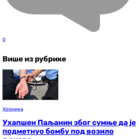
0
Више из рубрике
Хроника
Ухапшен Паљанин због сумње да је
подметнуо бомбу под возило