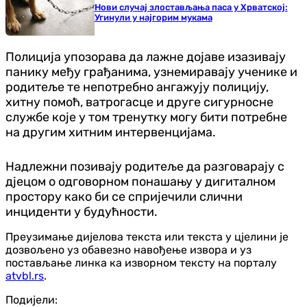
Нови случај злостављања паса у Хрватској:
Угинули у најгорим мукама
Полиција упозорава да лажне дојаве изазивају
панику међу грађанима, узнемиравају ученике и
родитеље те непотребно ангажују полицију,
хитну помоћ, ватрогасце и друге сигурносне
службе које у том тренутку могу бити потребне
на другим хитним интервенцијама.
Надлежни позивају родитеље да разговарају с
дјецом о одговорном понашању у дигиталном
простору како би се спријечили слични
инциденти у будућности.
Преузимање дијелова текста или текста у цјелини је
дозвољено уз обавезно навођење извора и уз
постављање линка ка изворном тексту на порталу
atvbl.rs
.
Подијели: