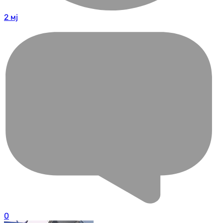
2 мј
0