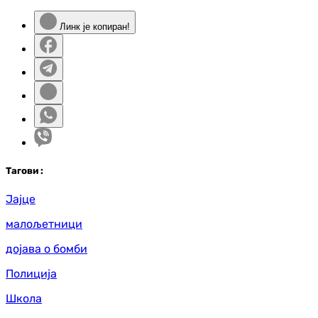
Линк је копиран!
Таг
ови
:
Јајце
малољетници
дојава о бомби
Полиција
Школа