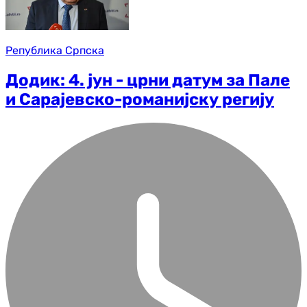
Република Српска
Додик: 4. јун - црни датум за Пале
и Сарајевско-романијску регију