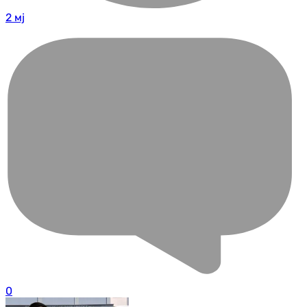
2 мј
0