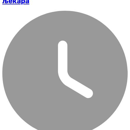
љекара