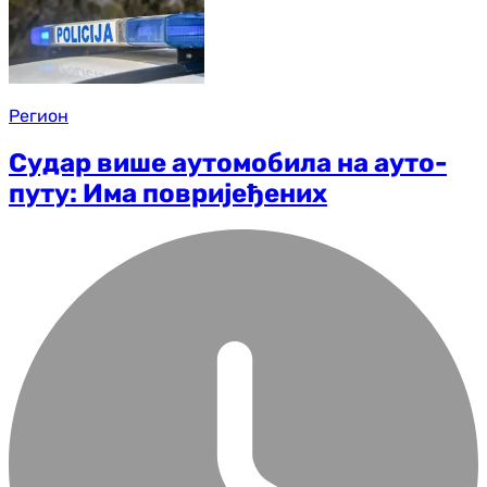
Регион
Судар више аутомобила на ауто-
путу: Има повријеђених