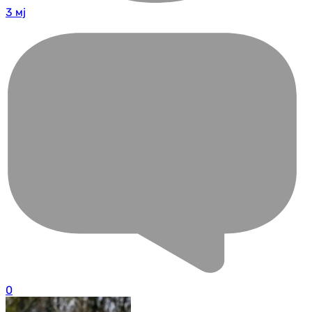
3 мј
0