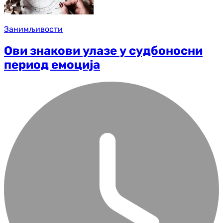
Занимљивости
Ови знакови улазе у судбоносни
период емоција