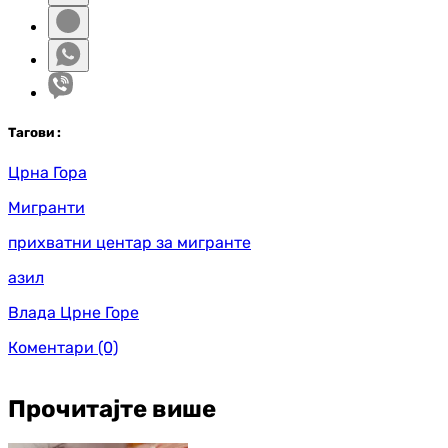
Таг
ови
:
Црна Гора
Мигранти
прихватни центар за мигранте
азил
Влада Црне Горе
Коментари
(0)
Прочитајте више