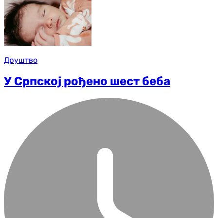
Друштво
У Српској рођено шест беба