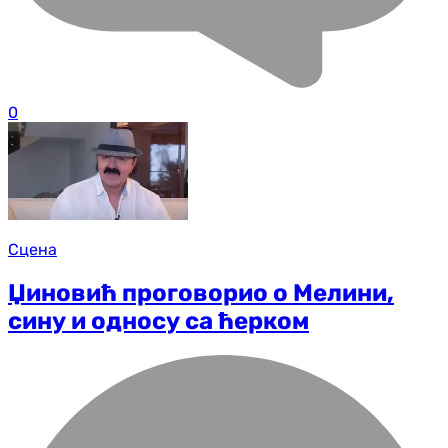
0
Сцена
Џиновић проговорио о Мелини,
сину и односу са ћерком