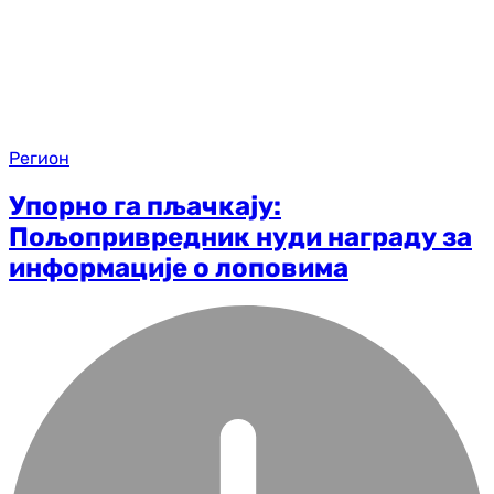
Регион
Упорно га пљачкају:
Пољопривредник нуди награду за
информације о лоповима