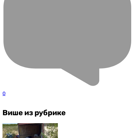
0
Више из рубрике