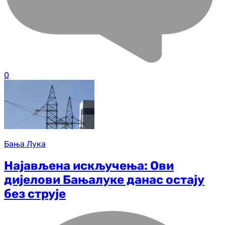
0
Бања Лука
Најављена искључења: Ови
дијелови Бањалуке данас остају
без струје