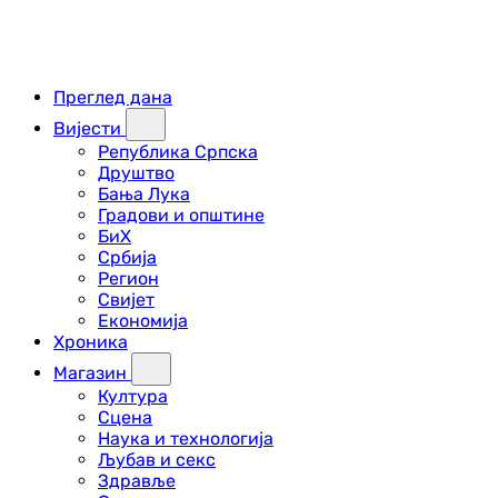
Преглед дана
Вијести
Република Српска
Друштво
Бања Лука
Градови и општине
БиХ
Србија
Регион
Свијет
Економија
Хроника
Магазин
Култура
Сцена
Наука и технологија
Љубав и секс
Здравље