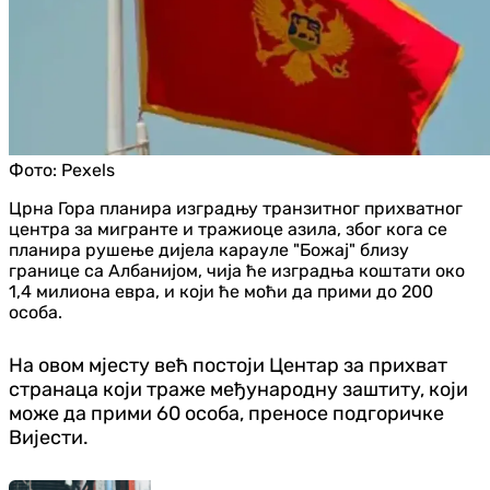
Фото:
Pexels
Црна Гора планира изградњу транзитног прихватног
центра за мигранте и тражиоце азила, због кога се
планира рушење дијела карауле "Божај" близу
границе са Албанијом, чија ће изградња коштати око
1,4 милиона евра, и који ће моћи да прими до 200
особа.
На овом мјесту већ постоји Центар за прихват
странаца који траже међународну заштиту, који
може да прими 60 особа, преносе подгоричке
Вијести.