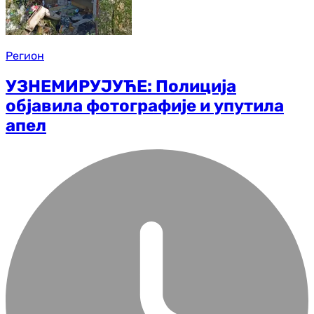
Регион
УЗНЕМИРУЈУЋЕ: Полиција
објавила фотографије и упутила
апел