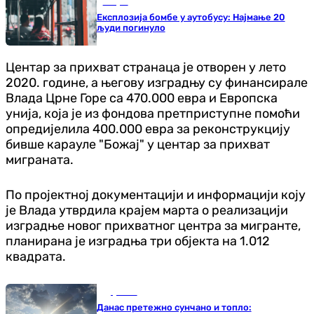
Свијет
Експлозија бомбе у аутобусу: Најмање 20
људи погинуло
Центар за прихват странаца је отворен у лето
2020. године, а његову изградњу су финансирале
Влада Црне Горе са 470.000 евра и Европска
унија, која је из фондова претприступне помоћи
опредијелила 400.000 евра за реконструкцију
бивше карауле "Божај" у центар за прихват
миграната.
По пројектној документацији и информацији коју
је Влада утврдила крајем марта о реализацији
изградње новог прихватног центра за мигранте,
планирана је изградња три објекта на 1.012
квадрата.
Друштво
Данас претежно сунчано и топло: