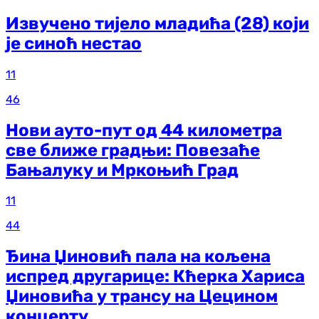
Извучено тијело младића (28) који
је синоћ нестао
11
46
Нови ауто-пут од 44 километра
све ближе градњи: Повезаће
Бањалуку и Мркоњић Град
11
44
Ђина Џиновић пала на кољена
испред другарице: Кћерка Хариса
Џиновића у трансу на Цецином
концерту