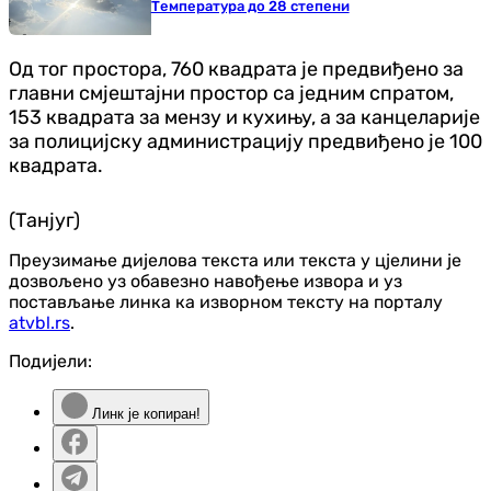
Температура до 28 степени
Од тог простора, 760 квадрата је предвиђено за
главни смјештајни простор са једним спратом,
153 квадрата за мензу и кухињу, а за канцеларије
за полицијску администрацију предвиђено је 100
квадрата.
(Танјуг)
Преузимање дијелова текста или текста у цјелини је
дозвољено уз обавезно навођење извора и уз
постављање линка ка изворном тексту на порталу
atvbl.rs
.
Подијели:
Линк је копиран!