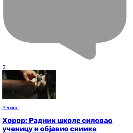
0
Регион
Хорор: Радник школе силовао
ученицу и објавио снимке