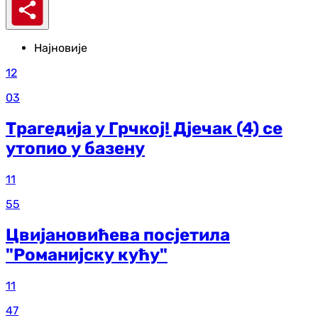
Најновије
12
03
Трагедија у Грчкој! Дјечак (4) се
утопио у базену
11
55
Цвијановићева посјетила
"Романијску кућу"
11
47