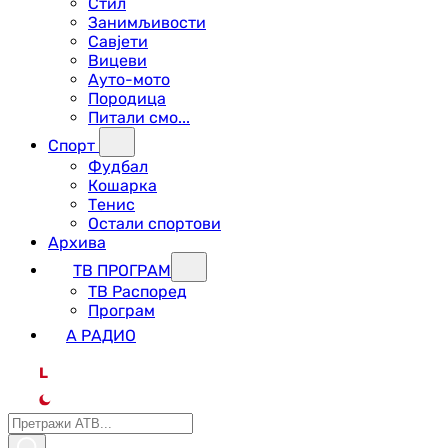
Стил
Занимљивости
Савјети
Вицеви
Ауто-мото
Породица
Питали смо...
Спорт
Фудбал
Кошарка
Тенис
Остали спортови
Архива
ТВ ПРОГРАМ
ТВ Распоред
Програм
А РАДИО
L