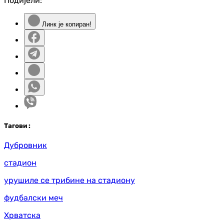
Подијели:
Линк је копиран!
Таг
ови
:
Дубровник
стадион
урушиле се трибине на стадиону
фудбалски меч
Хрватска