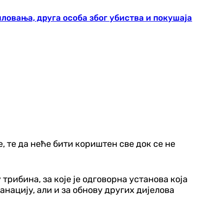
ловања, друга особа због убиства и покушаја
 те да неће бити кориштен све док се не
трибина, за које је одговорна установа која
нацију, али и за обнову других дијелова