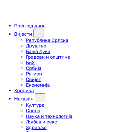
Преглед дана
Вијести
Република Српска
Друштво
Бања Лука
Градови и општине
БиХ
Србија
Регион
Свијет
Економија
Хроника
Магазин
Култура
Сцена
Наука и технологија
Љубав и секс
Здравље