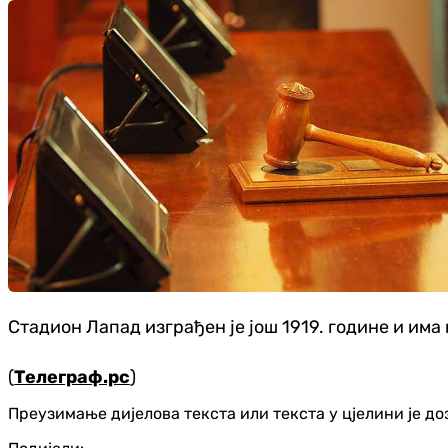
Стадион Лапад изграђен је још 1919. године и има 
(
Телеграф.рс
)
Преузимање дијелова текста или текста у цјелини је д