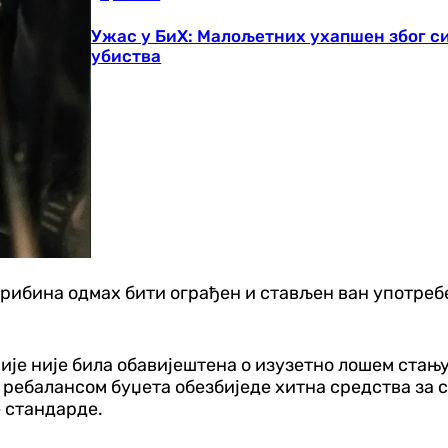
Ужас у БиХ: Малољетних ухапшен због си
убиства
рибина одмах бити ограђен и стављен ван употребе,
ије није била обавијештена о изузетно лошем стању 
ребалансом буџета обезбиједе хитна средства за са
е стандарде.