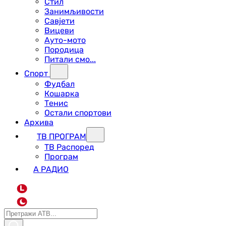
Стил
Занимљивости
Савјети
Вицеви
Ауто-мото
Породица
Питали смо...
Спорт
Фудбал
Кошарка
Тенис
Остали спортови
Архива
ТВ ПРОГРАМ
ТВ Распоред
Програм
А РАДИО
L