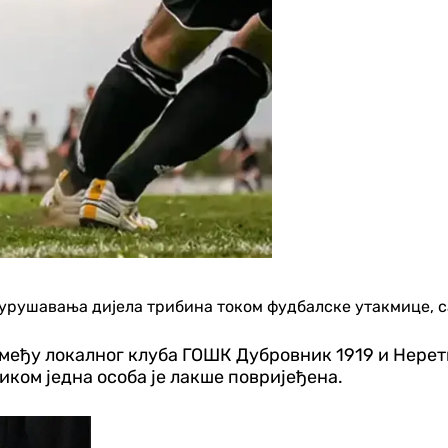
 урушавања дијела трибина током фудбалске утакмице, с
змеђу локалног клуба ГОШК Дубровник 1919 и Неретв
ком једна особа је лакше повријеђена.
Хроника