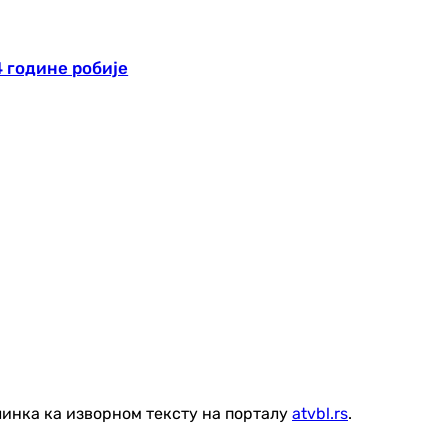
4 године робије
линка ка изворном тексту на порталу
atvbl.rs
.