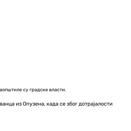
аопштиле су градске власти.
анца из Опузена, када се због дотрајалости