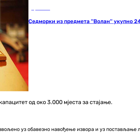
Хроника
Седморки из предмета ''Волан'' укупно 2
капацитет од око 3.000 мјеста за стајање.
озвољено уз обавезно навођење извора и уз постављање 