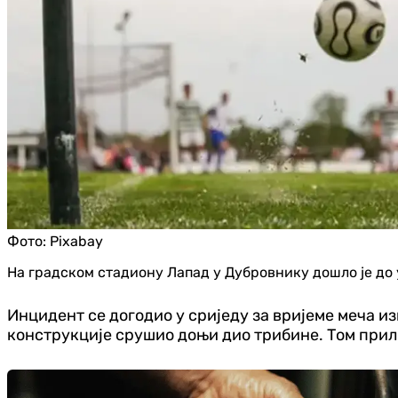
Фото:
Pixabay
На градском стадиону Лапад у Дубровнику дошло је до
Инцидент се догодио у сриједу за вријеме меча и
конструкције срушио доњи дио трибине. Том прили