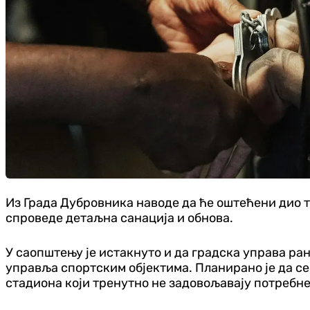
Из Града Дубровника наводе да ће оштећени дио т
спроведе детаљна санација и обнова.
У саопштењу је истакнуто и да градска управа ран
управља спортским објектима. Планирано је да се 
стадиона који тренутно не задовољавају потребн