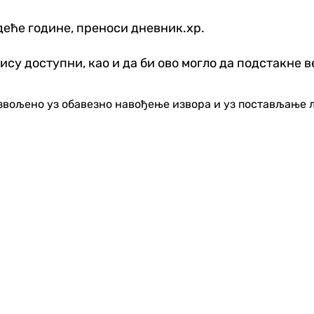
деће године, преноси дневник.хр.
ису доступни, као и да би ово могло да подстакне
озвољено уз обавезно навођење извора и уз постављање 