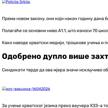
Према новом закону, они који након годину дана 
Полагаће се основни ниво А1.1, што износи 70 шко
Како наводе хрватски медији, трошкове учења и 
Одобрено дупло више захт
Синдикати тврде да ова мјера значи искључиво об
За учење хрватског језика преко ваучера ХЗЗ-а ток