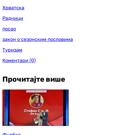
Хрватска
Радници
посао
закон о сезонским пословима
Туризам
Коментари
(0)
Прочитајте више
Фудбал