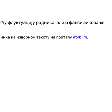
 већу флуктуацију радника, али и фалсификовање
линка ка изворном тексту на порталу
atvbl.rs
.