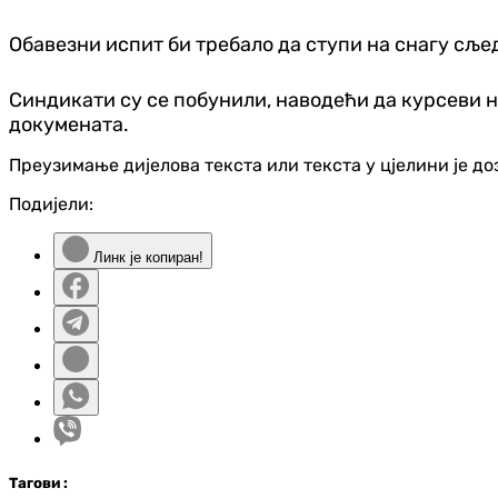
Обавезни испит би требало да ступи на снагу сље
Синдикати су се побунили, наводећи да курсеви н
докумената.
Преузимање дијелова текста или текста у цјелини је д
Подијели:
Линк је копиран!
Таг
ови
: