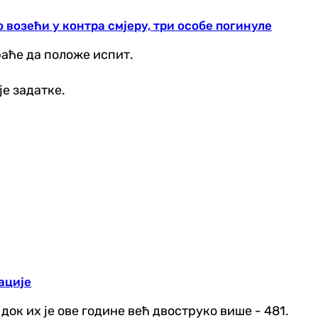
 возећи у контра смјеру, три особе погинуле
раће да положе испит.
је задатке.
ације
док их је ове године већ двоструко више - 481.