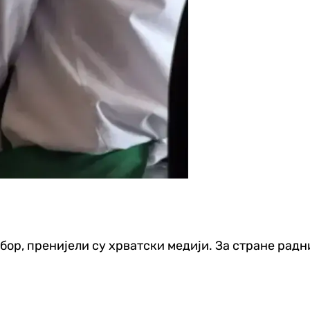
бор, пренијели су хрватски медији. За стране радн
Хроника