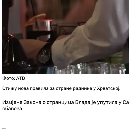
Фото:
АТВ
Стижу нова правила за стране раднике у Хрватској.
Измјене Закона о странцима Влада је упутила у Са
обавеза.