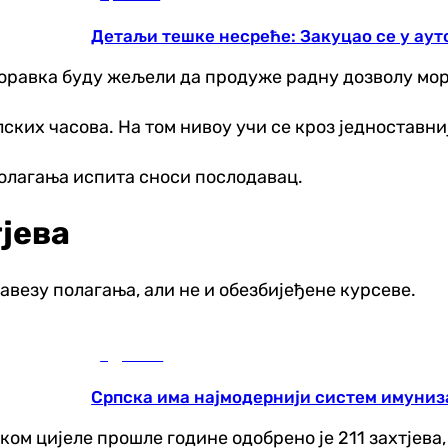
Детаљи тешке несреће: Закуцао се у ауто
боравка буду жељели да продуже радну дозволу мо
лских часова. На том нивоу учи се кроз једноставни
полагања испита сноси послодавац.
јева
авезу полагања, али не и обезбијеђене курсеве.
Здравље
Српска има најмодернији систем имуниз
ом цијеле прошле године одобрено је 211 захтјева, 