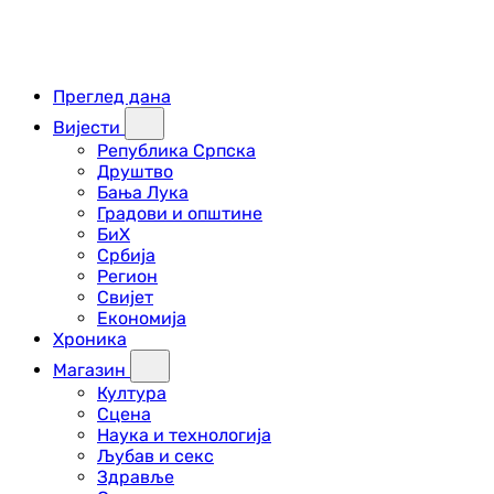
Преглед дана
Вијести
Република Српска
Друштво
Бања Лука
Градови и општине
БиХ
Србија
Регион
Свијет
Економија
Хроника
Магазин
Култура
Сцена
Наука и технологија
Љубав и секс
Здравље