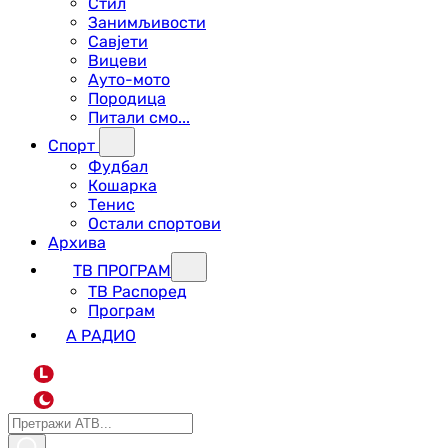
Стил
Занимљивости
Савјети
Вицеви
Ауто-мото
Породица
Питали смо...
Спорт
Фудбал
Кошарка
Тенис
Остали спортови
Архива
ТВ ПРОГРАМ
ТВ Распоред
Програм
А РАДИО
L