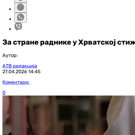
За стране раднике у Хрватској сти
Аутор:
АТВ редакција
27.04.2026
14:45
Коментари:
0