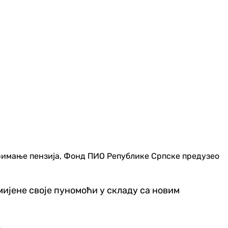
примање пензија, Фонд ПИО Републике Српске предузео
мијене своје пуномоћи у складу са новим
.