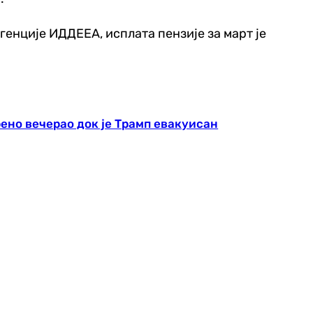
генције ИДДЕЕА, исплата пензије за март је
рено вечерао док је Трамп евакуисан