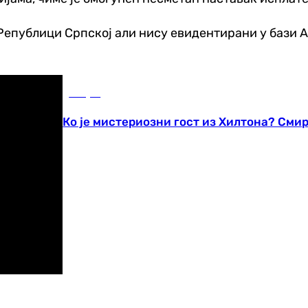
 Републици Српској али нису евидентирани у бази А
Свијет
Ко је мистериозни гост из Хилтона? Сми