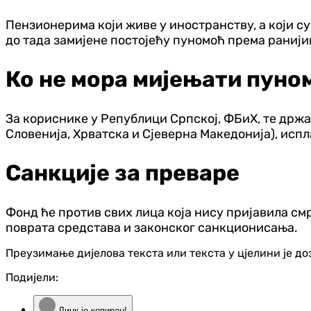
Пензионерима који живе у иностранству, а који су
до тада замијене постојећу пуномоћ према ранији
Ко не мора мијењати пуно
За кориснике у Републици Српској, ФБиХ, те држа
Словенија, Хрватска и Сјеверна Македонија), испл
Санкције за преваре
Фонд ће против свих лица која нису пријавила см
поврата средстава и законског санкционисања.
Преузимање дијелова текста или текста у цјелини је д
Подијели:
Линк је копиран!