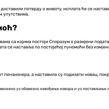
 доставили потврду о животу, исплата ће се настав
м упутствима.
моћ?
вама са којима постоји Споразум о размјени подата
ата се наставља по постојећој пуномоћи без измјен
рт пензионера, а наставила су подизати новац, по
озвољено уз обавезно навођење извора и уз постављање 