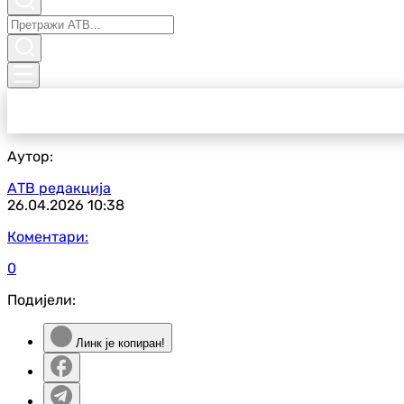
Аутор:
АТВ редакција
26.04.2026
10:38
Коментари:
0
Подијели:
Линк је копиран!