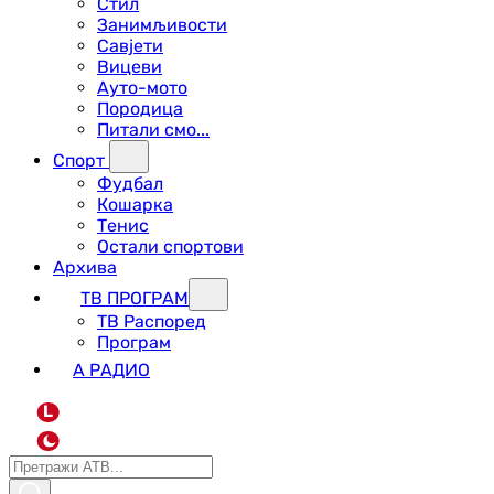
Стил
Занимљивости
Савјети
Вицеви
Ауто-мото
Породица
Питали смо...
Спорт
Фудбал
Кошарка
Тенис
Остали спортови
Архива
ТВ ПРОГРАМ
ТВ Распоред
Програм
А РАДИО
L