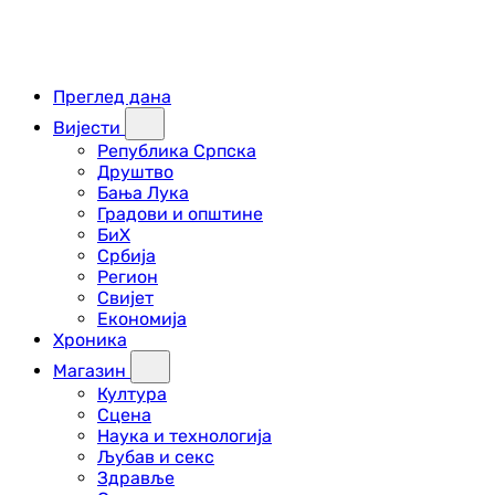
Преглед дана
Вијести
Република Српска
Друштво
Бања Лука
Градови и општине
БиХ
Србија
Регион
Свијет
Економија
Хроника
Магазин
Култура
Сцена
Наука и технологија
Љубав и секс
Здравље