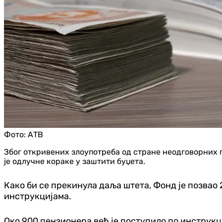
Фото:
АТВ
Због откривених злоупотреба од стране неодговорних 
је одлучне кораке у заштити буџета.
Како би се прекинула даља штета, Фонд је позвао 
инструкцијама.
Око 900 пензионера већ је поступило по инструкц