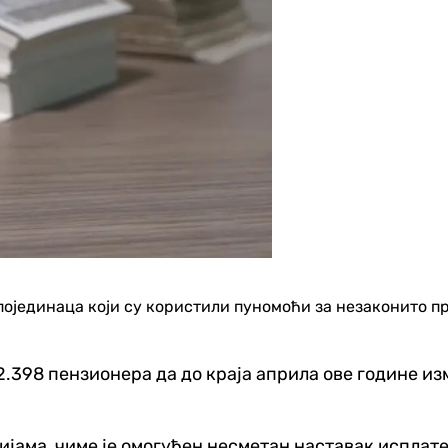
појединаца који су користили пуномоћи за незаконито 
2.398 пензионера да до краја априла ове године из
ијама, чиме је омогућен несметан наставак исплате