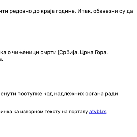
ити редовно до краја године. Ипак, обавезни су да
ка о чињеници смрти (Србија, Црна Гора,
а.
кренути поступке код надлежних органа ради
линка ка изворном тексту на порталу
atvbl.rs
.