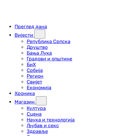
Преглед дана
Вијести
Република Српска
Друштво
Бања Лука
Градови и општине
БиХ
Србија
Регион
Свијет
Економија
Хроника
Магазин
Култура
Сцена
Наука и технологија
Љубав и секс
Здравље