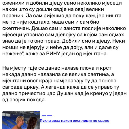
оженили и добили дјецу само неколико мјесеци
након што су дошли овдје на овај велики
празник. Ја сам ријешио да покушам, јер ништа
ме то није коштало, мада сам и сам био
скептичан. Дошао сам и заиста послије неколико
мјесеци упознао сам дјевојку са којом сам одмах
знао да је то оно право. Добили смо и дјецу. Неки
момци не вјерују и неће да дођу, али и даље су
нежење", каже за РИНУ један од мјештана.
На мјесту гдје се данас налазе плоча и крст
некада давно налазила се велика светиња, а
мјештани овог краја намјеравају ту да поново
саграде цркву. А легенда каже да се управо ту
давно причестио цар Душан кад је кренуо у један
од својих похода.
Сцена
Пукла веза након експлицитне сцене