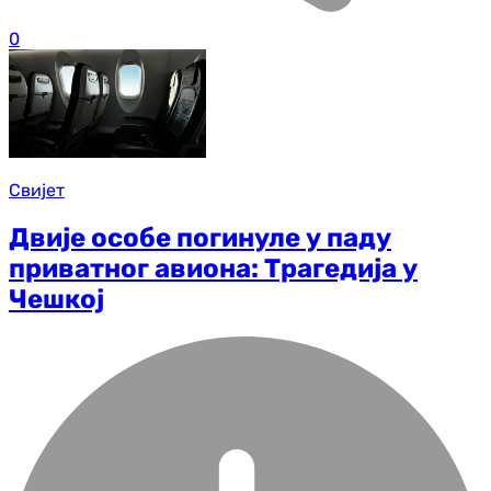
0
Свијет
Двије особе погинуле у паду
приватног авиона: Трагедија у
Чешкој