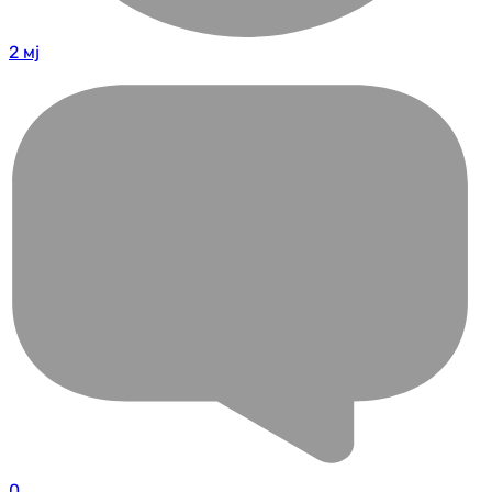
2 мј
0