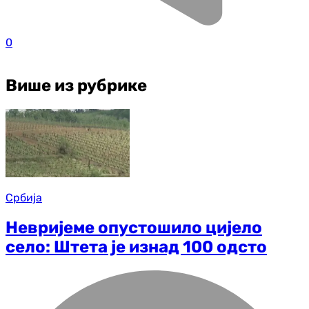
0
Више из рубрике
Србија
Невријеме опустошило цијело
село: Штета је изнад 100 одсто