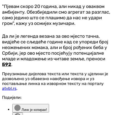
"Пјевам скоро 20 година, али никад у оваквом
амбијенту. Обезбиједили смо агрегат за разглас,
само једино што се плашимо да нас не удари
гром", кажу уз осмијех музичари.
Да ли је легенда везана за ово мјесто тачна,
видјеће се сљедеће године кад се упореди број
неожењених момака, али и број рођених беба у
Србији, јер ово мјесто посјећују потенцијалне
младе и младожење из читаве земље, преноси
Б92
.
Преузимање дијелова текста или текста у цјелини је
дозвољено уз обавезно навођење извора и уз
постављање линка ка изворном тексту на порталу
atvbl.rs
.
Подијели:
Линк је копиран!