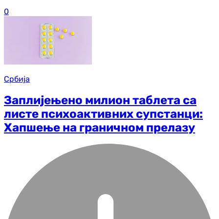
0
Србија
Заплијењено милион таблета са
листе психоактивних супстанци:
Хапшење на граничном прелазу