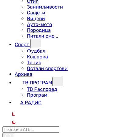
Стил
Занимљивости
Савјети
Вицеви
Ауто-мото
Породица
Питали смо...
Спорт
Фудбал
Кошарка
Тенис
Остали спортови
Архива
ТВ ПРОГРАМ
ТВ Распоред
Програм
А РАДИО
L