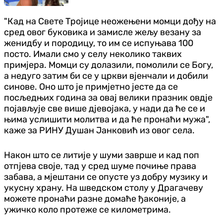
"Кад на Свете Тројице неожењени момци дођу на
сред овог буковика и замисле жељу везану за
женидбу и породицу, то им се испуњава 100
посто. Имали смо у селу неколико таквих
примјера. Момци су долазили, помолили се Богу,
а недуго затим би се у цркви вјенчали и добили
синове. Оно што је примјетно јесте да се
посљедњих година за овај велики празник овдје
појављује све више дјевојака, у нади да ће се и
њима услишити молитва и да ће пронаћи мужа",
каже за РИНУ Душан Јанковић из овог села.
Након што се литије у шуми заврше и кад поп
отпјева своје, тад у сред шуме почиње права
забава, а мјештани се опусте уз добру музику и
укусну храну. На шведском столу у Драгачеву
можете пронаћи разне домаће ђаконије, а
ужичко коло протеже се километрима.