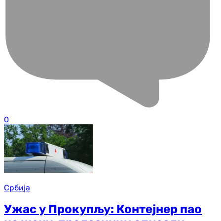
0
Србија
Ужас у Прокупљу: Контејнер пао