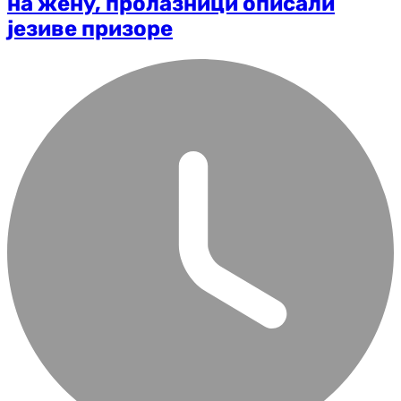
на жену, пролазници описали
језиве призоре