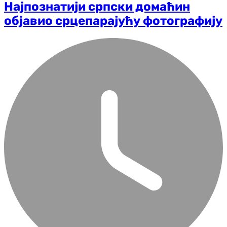
Најпознатији српски домаћин
објавио срцепарајућу фотографију