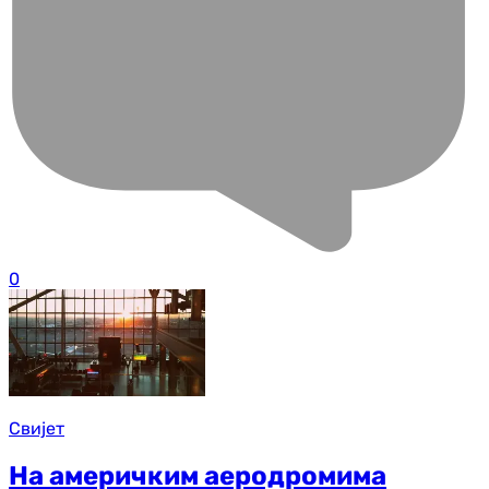
0
Свијет
На америчким аеродромима