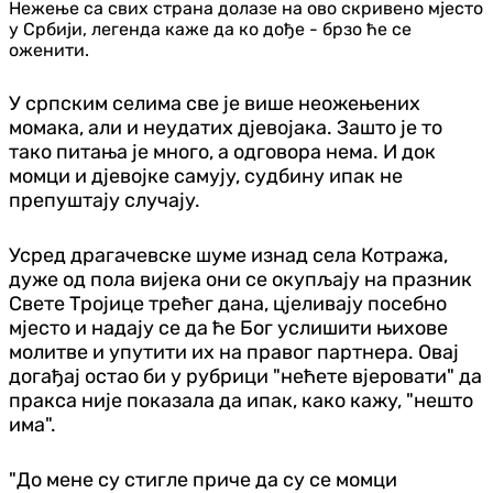
Нежење са свих страна долазе на ово скривено мјесто
у Србији, легенда каже да ко дође - брзо ће се
оженити.
У српским селима све је више неожењених
момака, али и неудатих дјевојака. Зашто је то
тако питања је много, а одговора нема. И док
момци и дјевојке самују, судбину ипак не
препуштају случају.
Усред драгачевске шуме изнад села Котража,
дуже од пола вијека они се окупљају на празник
Свете Тројице трећег дана, цјеливају посебно
мјесто и надају се да ће Бог услишити њихове
молитве и упутити их на правог партнера. Овај
догађај остао би у рубрици "нећете вјеровати" да
пракса није показала да ипак, како кажу, "нешто
има".
"До мене су стигле приче да су се момци