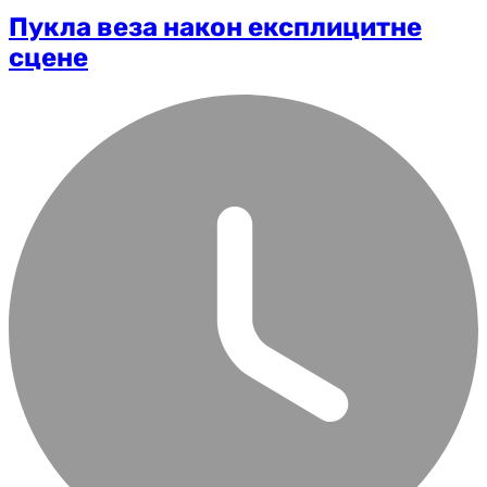
Пукла веза након експлицитне
сцене