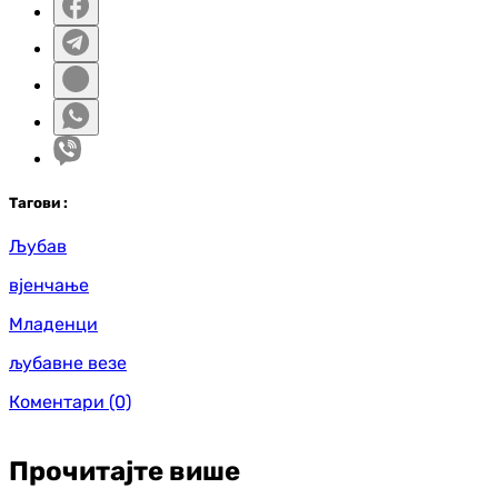
Таг
ови
:
Љубав
вјенчање
Младенци
љубавне везе
Коментари
(0)
Прочитајте више