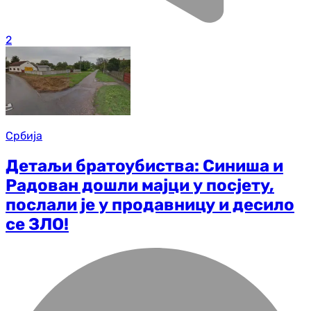
2
Србија
Детаљи братоубиства: Синиша и
Радован дошли мајци у посјету,
послали је у продавницу и десило
се ЗЛО!