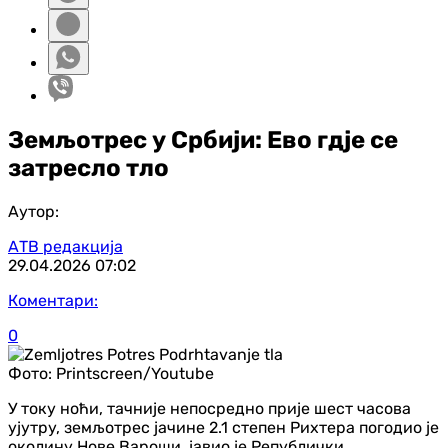
Земљотрес у Србији: Ево гдје се
затресло тло
Аутор:
АТВ редакција
29.04.2026
07:02
Коментари:
0
Фото:
Printscreen/Youtube
У току ноћи, тачније непосредно прије шест часова
ујутру, земљотрес јачине 2.1 степен Рихтера погодио је
околину Нове Вароши, јавио је Републички