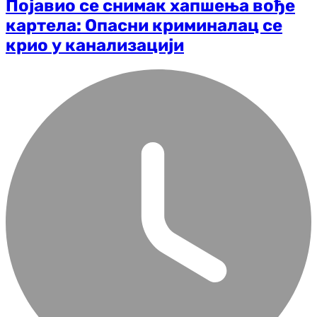
Појавио се снимак хапшења вође
картела: Опасни криминалац се
крио у канализацији