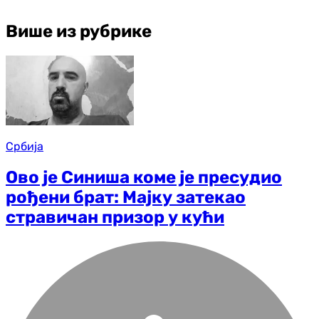
Више из рубрике
Србија
Ово је Синиша коме је пресудио
рођени брат: Мајку затекао
стравичан призор у кући