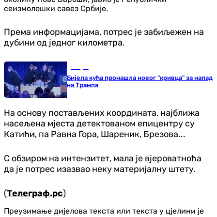
сеизмолошки савез Србије.
Према информацијама, потрес је забиљежен на
дубини од једног километра.
Свијет
Бијела кућа пронашла новог "кривца" за напад
на Трампа
На основу постављених координата, најближа
насељена мјеста детектованом епицентру су
Катићи, па Равна Гора, Шареник, Брезова...
С обзиром на интензитет, мала је вјероватноћа
да је потрес изазвао неку материјалну штету.
(
Телеграф.рс
)
Преузимање дијелова текста или текста у цјелини је