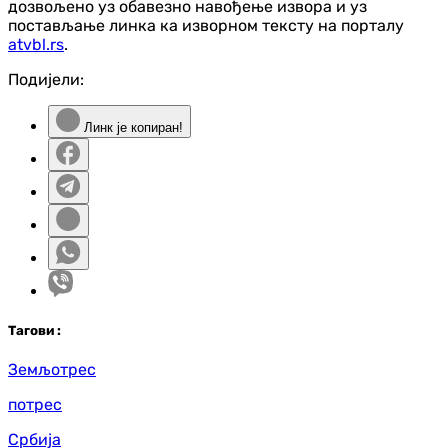
дозвољено уз обавезно навођење извора и уз
постављање линка ка изворном тексту на порталу
atvbl.rs
.
Подијели:
Линк је копиран!
Таг
ови
:
Земљотрес
потрес
Србија