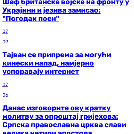
Шеф британске војске на фронту у
Украјини и језива замисао:
"Погодак поен"
07
09
Тајван се припрема за могући
кинески напад, намјерно
успоравају интернет
07
06
Данас изговорите ову кратку
молитву за опроштај гријехова:
Српска православна црква слави
велика четири апостола