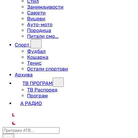
Стил
Занимљивости
Савјети
Вицеви
Ауто-мото
Породица
Питали смо...
Спорт
Фудбал
Кошарка
Тенис
Остали спортови
Архива
ТВ ПРОГРАМ
ТВ Распоред
Програм
А РАДИО
L