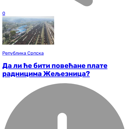
0
Република Српска
Да ли ће бити повећане плате
радницима Жељезница?