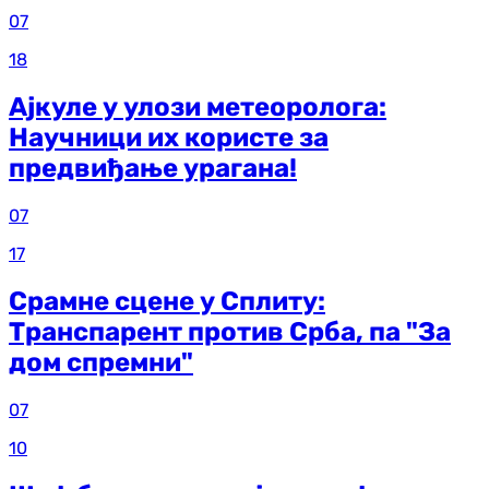
07
18
Ајкуле у улози метеоролога:
Научници их користе за
предвиђање урагана!
07
17
Срамне сцене у Сплиту:
Транспарент против Срба, па "За
дом спремни"
07
10