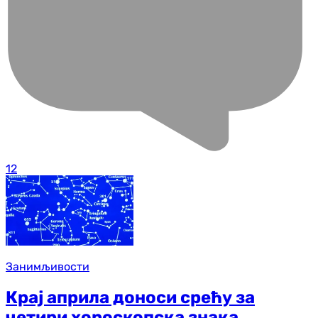
12
Занимљивости
Крај априла доноси срећу за
четири хороскопска знака