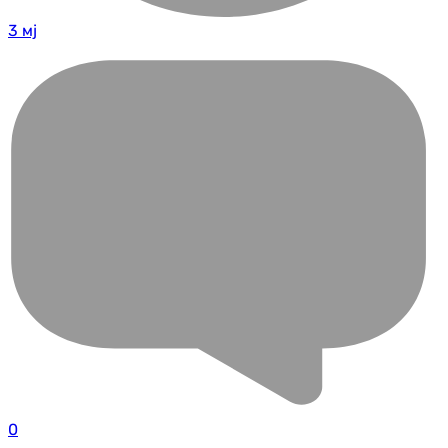
3 мј
0