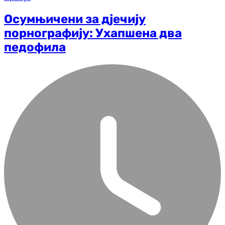
Осумњичени за д‌јечију
порнографију: Ухапшена два
педофила