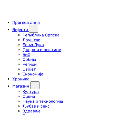
Преглед дана
Вијести
Република Српска
Друштво
Бања Лука
Градови и општине
БиХ
Србија
Регион
Свијет
Економија
Хроника
Магазин
Култура
Сцена
Наука и технологија
Љубав и секс
Здравље