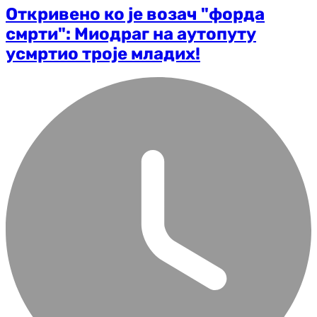
Откривено ко је возач "форда
смрти": Миодраг на аутопуту
усмртио троје младих!