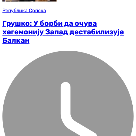
Република Српска
Грушко: У борби да очува
хегемонију Запад дестабилизује
Балкан