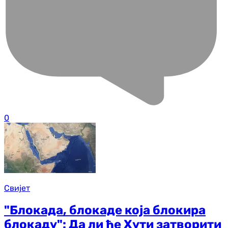
0
Свијет
"Блокада, блокаде која блокира
блокаду": Да ли ће Хути затворити