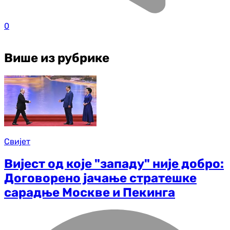
0
Више из рубрике
Свијет
Вијест од које "западу" није добро:
Договорено јачање стратешке
сарадње Москве и Пекинга