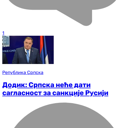
1
Република Српска
Додик: Српска неће дати
сагласност за санкције Русији