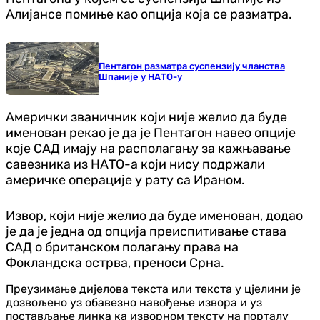
Алијансе помиње као опција која се разматра.
Свијет
Пентагон разматра суспензију чланства
Шпаније у НАТО-у
Амерички званичник који није желио да буде
именован рекао је да је Пентагон навео опције
које САД имају на располагању за кажњавање
савезника из НАТО-а који нису подржали
америчке операције у рату са Ираном.
Извор, који није желио да буде именован, додао
је да је једна од опција преиспитивање става
САД о британском полагању права на
Фокландска острва, преноси Срна.
Преузимање дијелова текста или текста у цјелини је
дозвољено уз обавезно навођење извора и уз
постављање линка ка изворном тексту на порталу