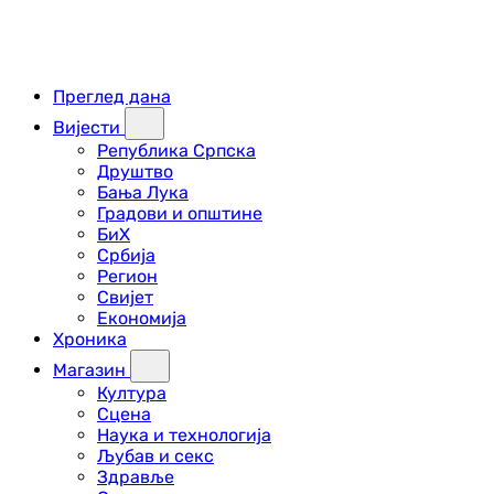
Преглед дана
Вијести
Република Српска
Друштво
Бања Лука
Градови и општине
БиХ
Србија
Регион
Свијет
Економија
Хроника
Магазин
Култура
Сцена
Наука и технологија
Љубав и секс
Здравље