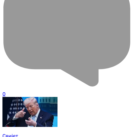
0
Свијет