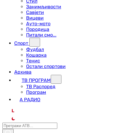
Стил
Занимљивости
Савјети
Вицеви
Ауто-мото
Породица
Питали смо...
Спорт
Фудбал
Кошарка
Тенис
Остали спортови
Архива
ТВ ПРОГРАМ
ТВ Распоред
Програм
А РАДИО
L