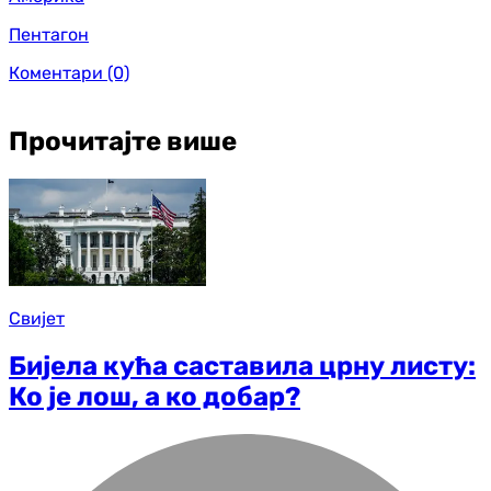
Пентагон
Коментари
(0)
Прочитајте више
Свијет
Бијела кућа саставила црну листу:
Ко је лош, а ко добар?