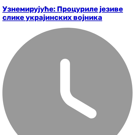
Узнемирујуће: Процуриле језиве
слике украјинских војника