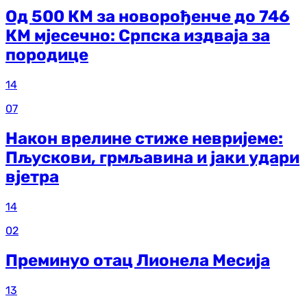
Од 500 КМ за новорођенче до 746
КМ мјесечно: Српска издваја за
породице
14
07
Након врелине стиже невријеме:
Пљускови, грмљавина и јаки удари
вјетра
14
02
Преминуо отац Лионела Месија
13