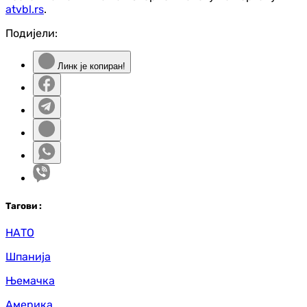
atvbl.rs
.
Подијели:
Линк је копиран!
Таг
ови
:
НАТО
Шпанија
Њемачка
Америка