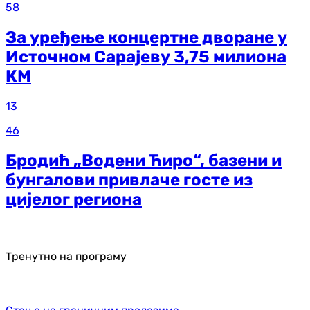
58
За уређење концертне дворане у
Источном Сарајеву 3,75 милиона
КМ
13
46
Бродић „Водени Ћиро“, базени и
бунгалови привлаче госте из
цијелог региона
Тренутно на програму