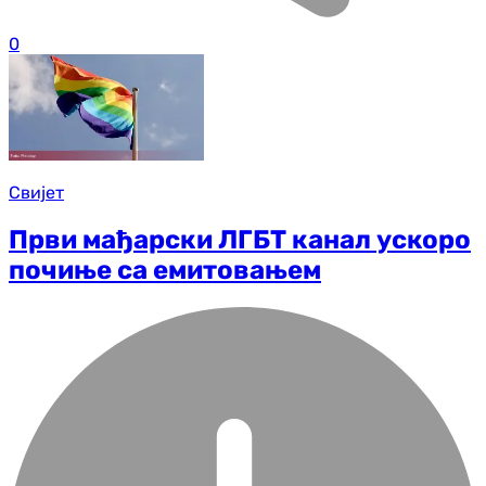
0
Свијет
Први мађарски ЛГБТ канал ускоро
почиње са емитовањем