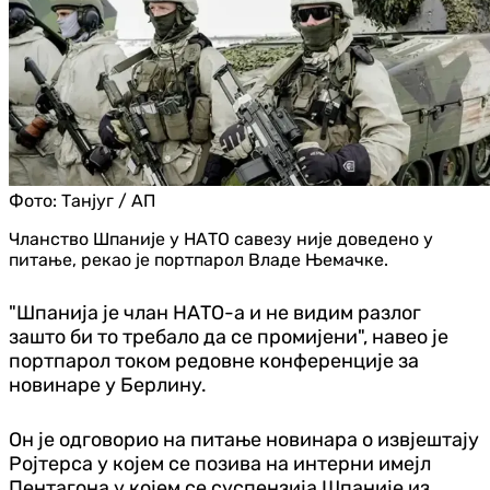
Фото:
Танјуг / АП
Чланство Шпаније у НАТО савезу није доведено у
питање, рекао је портпарол Владе Њемачке.
"Шпанија је члан НАТО-а и не видим разлог
зашто би то требало да се промијени", навео је
портпарол током редовне конференције за
новинаре у Берлину.
Он је одговорио на питање новинара о извјештају
Ројтерса у којем се позива на интерни имејл
Пентагона у којем се суспензија Шпаније из