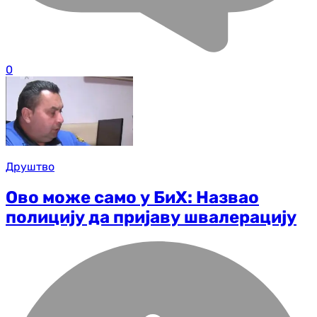
0
Друштво
Ово може само у БиХ: Назвао
полицију да пријаву швалерацију