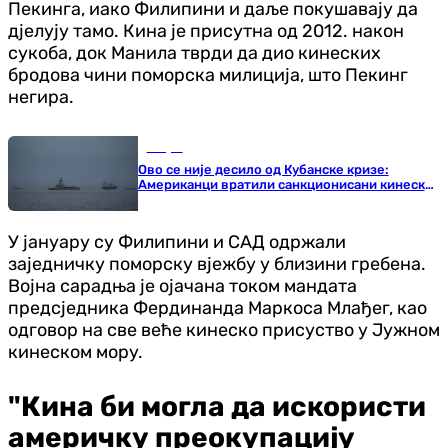
Пекинга, иако Филипини и даље покушавају да
дјелују тамо. Кина је присутна од 2012. након
сукоба, док Манила тврди да дио кинеских
бродова чини поморска милиција, што Пекинг
негира.
Свијет
Ово се није десило од Кубанске кризе:
Американци вратили санкционисани кинески
брод
У јануару су Филипини и САД одржали
заједничку поморску вјежбу у близини гребена.
Војна сарадња је ојачана током мандата
предсједника Фердинанда Маркоса Млађег, као
одговор на све веће кинеско присуство у Јужном
кинеском мору.
"Кина би могла да искористи
америчку преокупацију