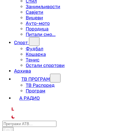
Стил
Занимљивости
Савјети
Вицеви
Ауто-мото
Породица
Питали смо...
Спорт
Фудбал
Кошарка
Тенис
Остали спортови
Архива
ТВ ПРОГРАМ
ТВ Распоред
Програм
А РАДИО
L