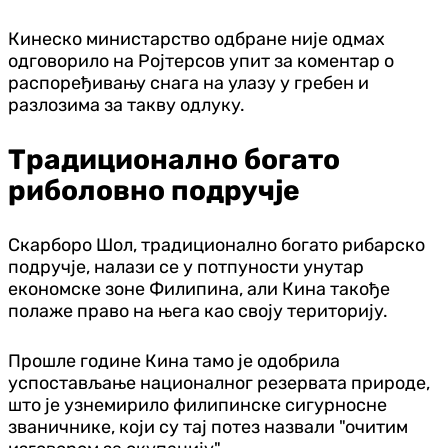
Кинеско министарство одбране није одмах
одговорило на Ројтерсов упит за коментар о
распоређивању снага на улазу у гребен и
разлозима за такву одлуку.
Традиционално богато
риболовно подручје
Скарборо Шол, традиционално богато рибарско
подручје, налази се у потпуности унутар
економске зоне Филипина, али Кина такође
полаже право на њега као своју територију.
Прошле године Кина тамо је одобрила
успостављање националног резервата природе,
што је узнемирило филипинске сигурносне
званичнике, који су тај потез назвали "очитим