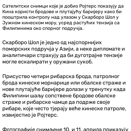
Сателитски снимци које је добио Ројтерс показују да
Кина користи бродове и плутајућу баријеру како би
пооштрила контролу над улазом у Скарборо Шол у
Јужном кинеском мору, усред растућих тензија са
Филипинима око спорног подручја.
Скарборо Шол је једно од најспорнијих
поморских подручја у Азији, а неке дипломате и
аналитичари страхују да би дуготрајне тензије
могле ескалирати у оружани сукоб.
Присуство четири рибарска брода, патролног
брода кинеске морнарице или обалске страже и
нове плутајуће баријере долази у тренутку када
Филипини шаљу сопствене бродове обалске
страже и рибарске чамце да подрже своје
рибаре, које често тјерају веће кинеске патроле,
извијестио је Ројтерс.
Фотографије снимљене 10. и 11. априла приказују