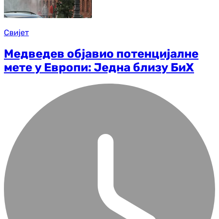
Свијет
Медведев објавио потенцијалне
мете у Европи: Једна близу БиХ