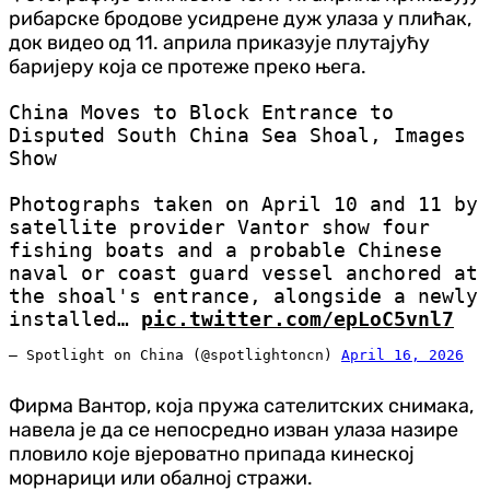
рибарске бродове усидрене дуж улаза у плићак,
док видео од 11. априла приказује плутајућу
баријеру која се протеже преко њега.
China Moves to Block Entrance to
Disputed South China Sea Shoal, Images
Show
Photographs taken on April 10 and 11 by
satellite provider Vantor show four
fishing boats and a probable Chinese
naval or coast guard vessel anchored at
the shoal's entrance, alongside a newly
installed…
pic.twitter.com/epLoC5vnl7
— Spotlight on China (@spotlightoncn)
April 16, 2026
Фирма Вантор, која пружа сателитских снимака,
навела је да се непосредно изван улаза назире
пловило које вјероватно припада кинеској
морнарици или обалној стражи.