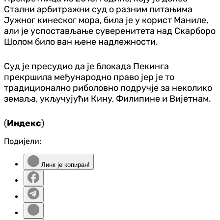
Стални арбитражни суд о разним питањима
Јужног кинеског мора, била је у корист Маниле,
али је успостављање суверенитета над Скарборо
Шолом било ван њене надлежности.
Суд је пресудио да је блокада Пекинга
прекршила међународно право јер је то
традиционално риболовно подручје за неколико
земаља, укључујући Кину, Филипине и Вијетнам.
(
Индекс
)
Подијели:
Линк је копиран!