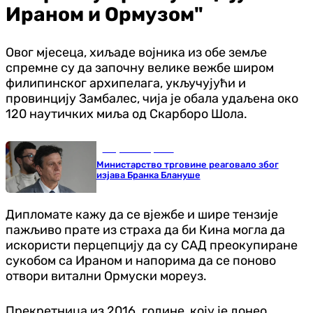
Ираном и Ормузом"
Овог мјесеца, хиљаде војника из обе земље
спремне су да започну велике вежбе широм
филипинског архипелага, укључујући и
провинцију Замбалес, чија је обала удаљена око
120 наутичких миља од Скарборо Шола.
Република Српска
Министарство трговине реаговало због
изјава Бранка Блануше
Дипломате кажу да се вјежбе и шире тензије
пажљиво прате из страха да би Кина могла да
искористи перцепцију да су САД преокупиране
сукобом са Ираном и напорима да се поново
отвори витални Ормуски мореуз.
Прекретница из 2016. године, коју је донео