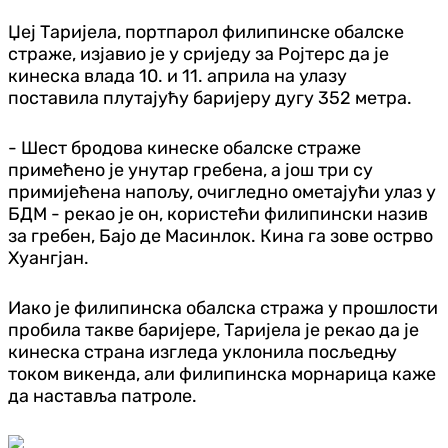
Џеј Таријела, портпарол филипинске обалске
страже, изјавио је у сриједу за Ројтерс да је
кинеска влада 10. и 11. априла на улазу
поставила плутајућу баријеру дугу 352 метра.
- Шест бродова кинеске обалске страже
примећено је унутар гребена, а још три су
примијећена напољу, очигледно ометајући улаз у
БДМ - рекао је он, користећи филипински назив
за гребен, Бајо де Масинлок. Кина га зове острво
Хуангјан.
Иако је филипинска обалска стража у прошлости
пробила такве баријере, Таријела је рекао да је
кинеска страна изгледа уклонила посљедњу
током викенда, али филипинска морнарица каже
да наставља патроле.
Свијет