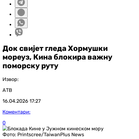
Док свијет гледа Хормушки
мореуз, Кина блокира важну
поморску руту
Извор:
АТВ
16.04.2026
17:27
Коментари:
0
Фото:
Printscree/TaiwanPlus News