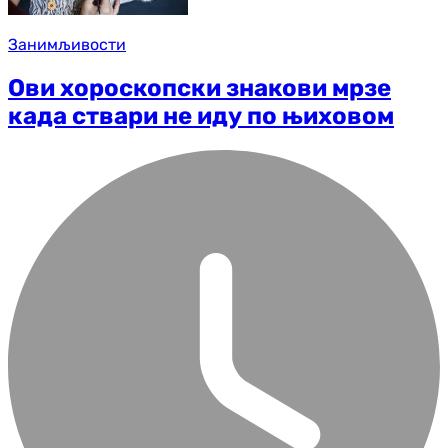
Занимљивости
Ови хороскопски знакови мрзе
када ствари не иду по њиховом