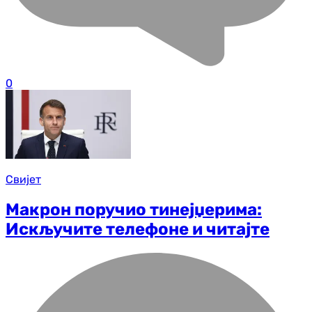
0
Свијет
Макрон поручио тинејџерима:
Искључите телефоне и читајте