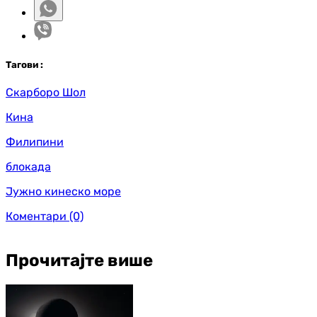
Таг
ови
:
Скарборо Шол
Кина
Филипини
блокада
Јужно кинеско море
Коментари
(0)
Прочитајте више