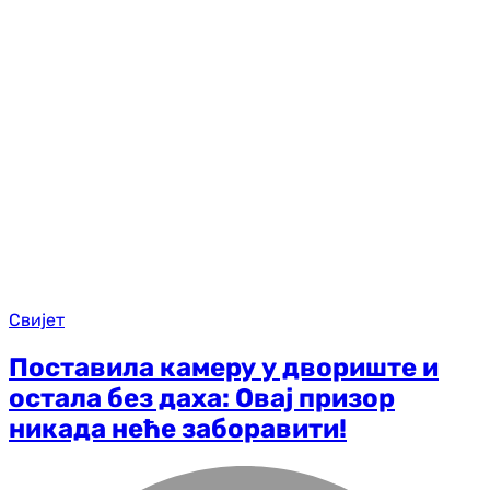
Свијет
Поставила камеру у двориште и
остала без даха: Овај призор
никада неће заборавити!