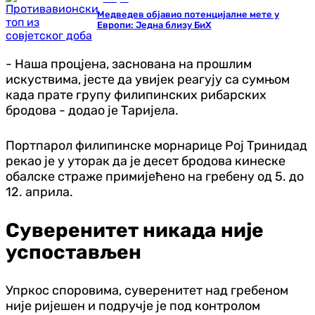
Медведев објавио потенцијалне мете у
Европи: Једна близу БиХ
- Наша процјена, заснована на прошлим
искуствима, јесте да увијек реагују са сумњом
када прате групу филипинских рибарских
бродова - додао је Таријела.
Портпарол филипинске морнарице Рој Тринидад
рекао је у уторак да је десет бродова кинеске
обалске страже примијећено на гребену од 5. до
12. априла.
Суверенитет никада није
успостављен
Упркос споровима, суверенитет над гребеном
није ријешен и подручје је под контролом