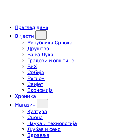
Преглед дана
Вијести
Република Српска
Друштво
Бања Лука
Градови и општине
БиХ
Србија
Регион
Свијет
Економија
Хроника
Магазин
Култура
Сцена
Наука и технологија
Љубав и секс
Здравље