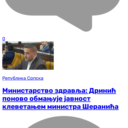
0
Република Српска
Министарство здравља: Дринић
поново обмањује јавност
клеветањем министра Шеранића