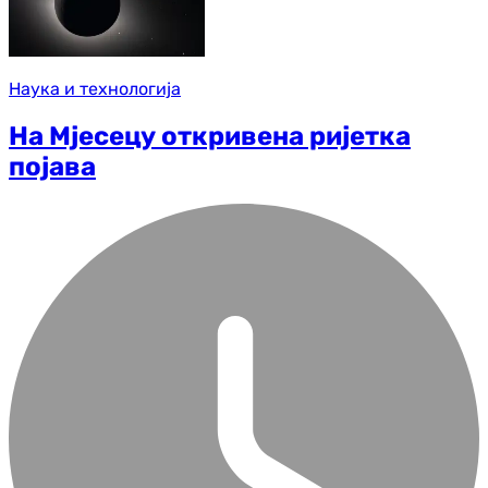
Наука и технологија
На Мјесецу откривена ријетка
појава