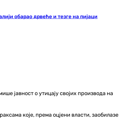
алији обарао дрвеће и тезге на пијаци
мише јавност о утицају својих производа на
раксама које, према оцјени власти, заобилазе