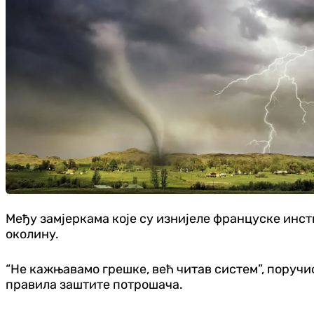
Међу замјеркама које су изнијеле француске инст
околину.
“Не кажњавамо грешке, већ читав систем”, поручио
правила заштите потрошача.