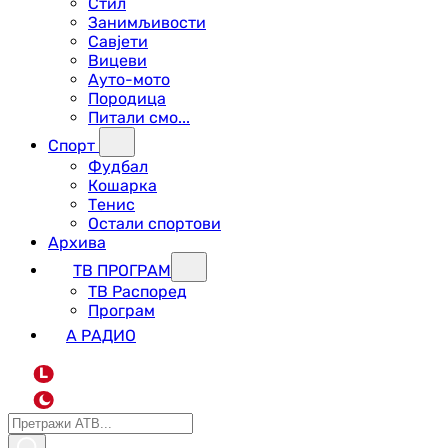
Стил
Занимљивости
Савјети
Вицеви
Ауто-мото
Породица
Питали смо...
Спорт
Фудбал
Кошарка
Тенис
Остали спортови
Архива
ТВ ПРОГРАМ
ТВ Распоред
Програм
А РАДИО
L