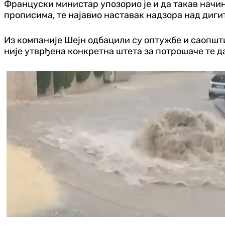
Француски министар упозорио је и да такав начин
прописима, те најавио наставак надзора над диг
Из компаније Шејн одбацили су оптужбе и саопшти
није утврђена конкретна штета за потрошаче те д