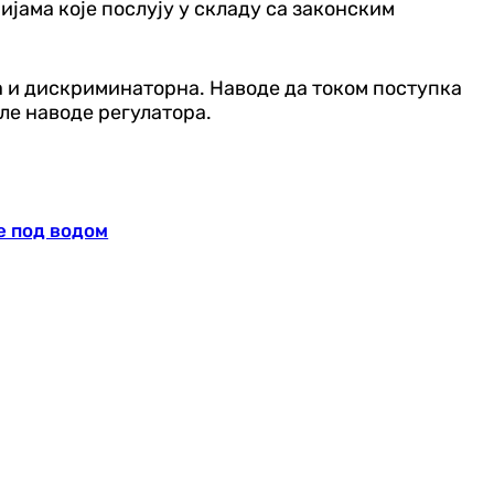
јама које послују у складу са законским
а и дискриминаторна. Наводе да током поступка
ле наводе регулатора.
е под водом