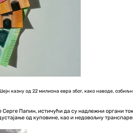
ејн казну од 22 милиона евра због, како наводе, озбиљ
 Серге Папин, истичући да су надлежни органи то
одустајање од куповине, као и недовољну транспар