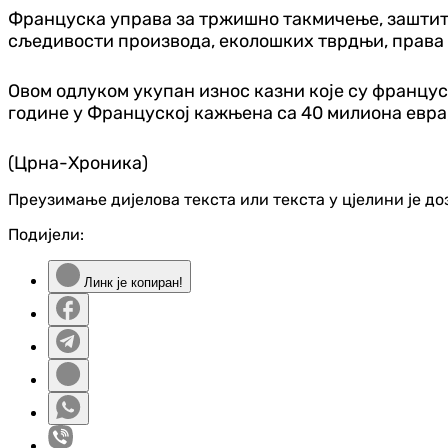
Француска управа за тржишно такмичење, заштиту
сљедивости производа, еколошких тврдњи, права 
Овом одлуком укупан износ казни које су францус
године у Француској кажњена са 40 милиона евра,
(Црна-Хроника)
Преузимање дијелова текста или текста у цјелини је д
Подијели:
Линк је копиран!