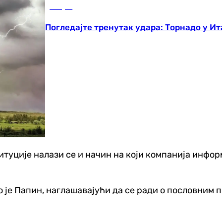
Свијет
Погледајте тренутак удара: Торнадо у Ит
итуције налази се и начин на који компанија инфор
 је Папин, наглашавајући да се ради о пословним п