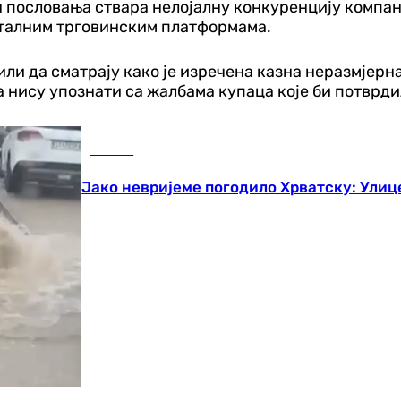
 пословања ствара нелојалну конкуренцију компани
италним трговинским платформама.
ли да сматрају како је изречена казна неразмјерн
а нису упознати са жалбама купаца које би потврди
Регион
Јако невријеме погодило Хрватску: Улиц