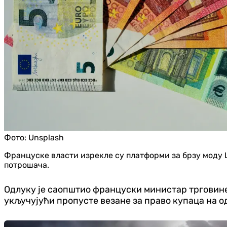
Фото:
Unsplash
Француске власти изрекле су платформи за брзу моду Ш
потрошача.
Одлуку је саопштио француски министар трговине
укључујући пропусте везане за право купаца на 