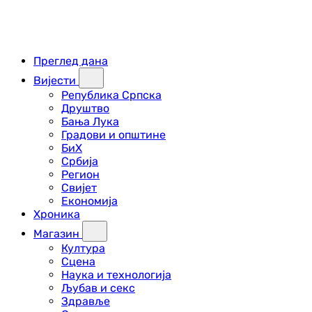
Преглед дана
Вијести
Република Српска
Друштво
Бања Лука
Градови и општине
БиХ
Србија
Регион
Свијет
Економија
Хроника
Магазин
Култура
Сцена
Наука и технологија
Љубав и секс
Здравље