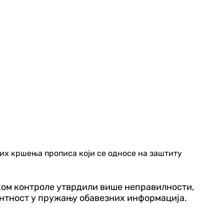
них кршења прописа који се односе на заштиту
ком контроле утврдили више неправилности,
ентност у пружању обавезних информација.