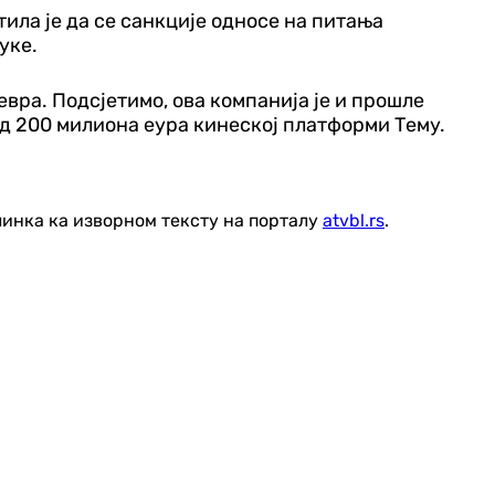
ла је да се санкције односе на питања
уке.
вра. Подсјетимо, ова компанија је и прошле
од 200 милиона еура кинеској платформи Тему.
линка ка изворном тексту на порталу
atvbl.rs
.