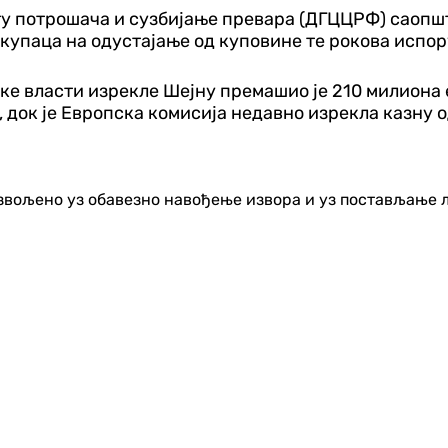
 потрошача и сузбијање превара (ДГЦЦРФ) саопшти
купаца на одустајање од куповине те рокова испор
ке власти изрекле Шејну премашио је 210 милиона е
 док је Европска комисија недавно изрекла казну 
озвољено уз обавезно навођење извора и уз постављање 