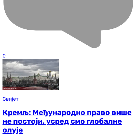
0
Свијет
Кремљ: Међународно право више
не постоји, усред смо глобалне
олује