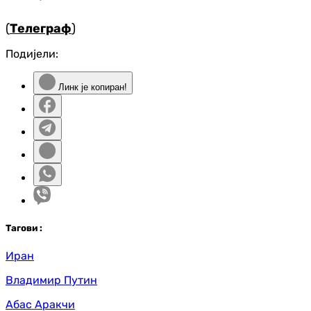
(
Телеграф
)
Подијели:
Линк је копиран!
Таг
ови
:
Иран
Владимир Путин
Абас Аракчи