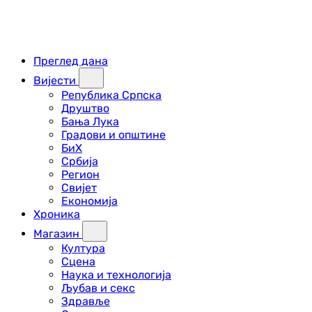
Преглед дана
Вијести
Република Српска
Друштво
Бања Лука
Градови и општине
БиХ
Србија
Регион
Свијет
Економија
Хроника
Магазин
Култура
Сцена
Наука и технологија
Љубав и секс
Здравље