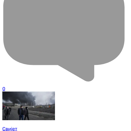
0
Свијет