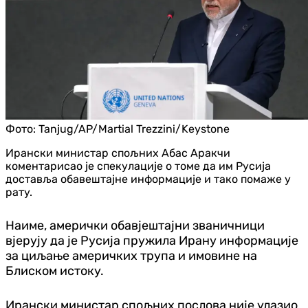
Фото:
Tanjug/AP/Martial Trezzini/Keystone
Ирански министар спољних Абас Аракчи
коментарисао је спекулације о томе да им Русија
доставља обавештајне информације и тако помаже у
рату.
Наиме, амерички обавјештајни званичници
вјерују да је Русија пружила Ирану информације
за циљање америчких трупа и имовине на
Блиском истоку.
Ирански министар спољних послова није улазио