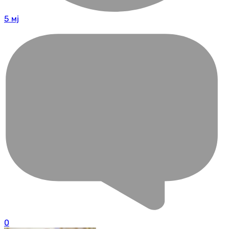
5 мј
0