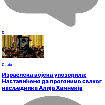
0
Свијет
Израелска војска упозорила:
Наставићемо да прогонимо сваког
насљедника Алија Хамнеија