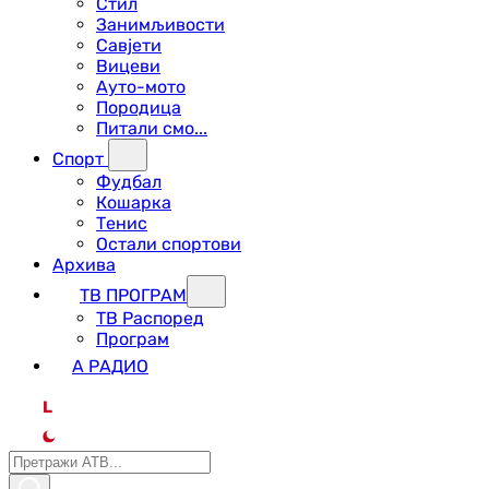
Стил
Занимљивости
Савјети
Вицеви
Ауто-мото
Породица
Питали смо...
Спорт
Фудбал
Кошарка
Тенис
Остали спортови
Архива
ТВ ПРОГРАМ
ТВ Распоред
Програм
А РАДИО
L