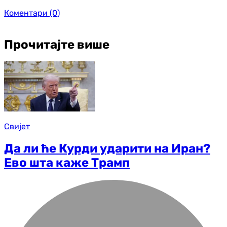
Коментари
(0)
Прочитајте више
Свијет
Да ли ће Курди ударити на Иран?
Ево шта каже Трамп