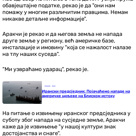
обавјештајне податке, рекао је да "они нам
помажу у многим различитим правцима. Немам
никакве детаљне информације".
Аракчи је рекао и да његова земља не напада
друге земље у региону, већ америчке базе,
инсталације и имовину "која се нажалост налазе
на тлу наших суседа".
"Ми узвраћамо ударац", рекао је.
Свијет
Ирански предсједник: Појачаћемо нападе на
америчке циљеве на Блиском истоку
На питање о извињењу иранског предсједника у
суботу због напада на сусједне земље, Аракчи
каже да је извињење "у нашој култури знак
достојанства и снаге".