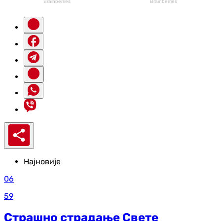
Најновије
06
59
Страшно страдање Свете