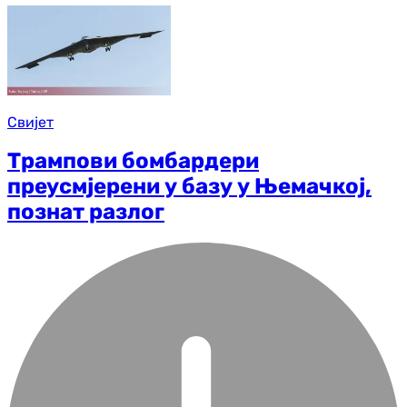
Свијет
Трампови бомбардери
преусмјерени у базу у Њемачкој,
познат разлог