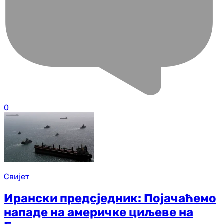
0
Свијет
Ирански предсједник: Појачаћемо
нападе на америчке циљеве на