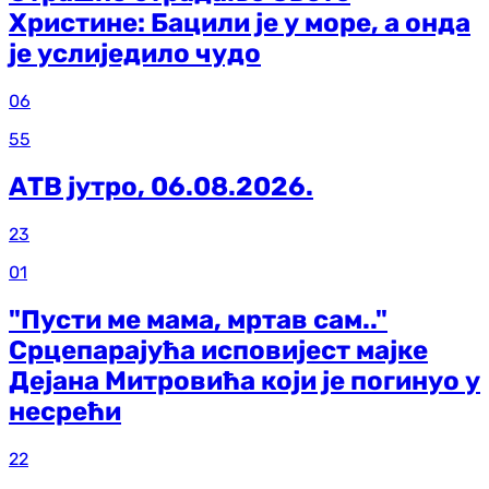
Христине: Бацили је у море, а онда
је услиједило чудо
06
55
АТВ јутро, 06.08.2026.
23
01
"Пусти ме мама, мртав сам.."
Срцепарајућа исповијест мајке
Дејана Митровића који је погинуо у
несрећи
22