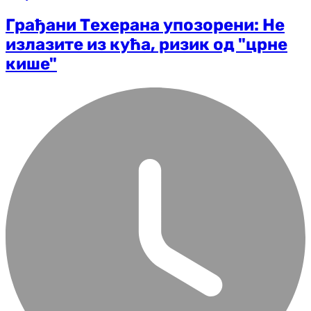
Грађани Техерана упозорени: Не
излазите из кућа, ризик од "црне
кише"