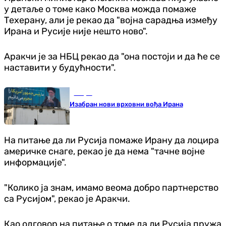
у детаље о томе како Москва можда помаже
Техерану, али је рекао да "војна сарадња између
Ирана и Русије није нешто ново".
Аракчи је за НБЦ рекао да "она постоји и да ће се
наставити у будућности".
Свијет
Изабран нови врховни вођа Ирана
На питање да ли Русија помаже Ирану да лоцира
америчке снаге, рекао је да нема "тачне војне
информације".
"Колико ја знам, имамо веома добро партнерство
са Русијом", рекао је Аракчи.
Као одговор на питање о томе да ли Русија пружа