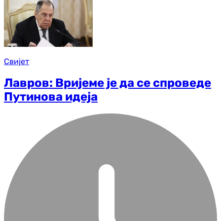
Свијет
Лавров: Вријеме је да се спроведе
Путинова идеја