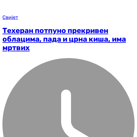
Свијет
Техеран потпуно прекривен
облацима, пада и црна киша, има
мртвих