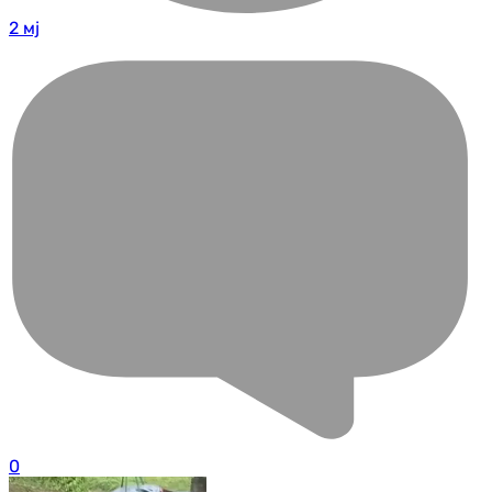
2 мј
0