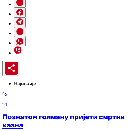
Најновије
16
14
Познатом голману пријети смртна
казна