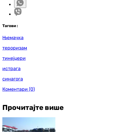
Таг
ови
:
Њемачка
тероризам
тинејџери
истрага
синагога
Коментари
(0)
Прочитајте више