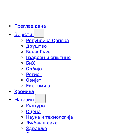
Преглед дана
Вијести
Република Српска
Друштво
Бања Лука
Градови и општине
БиХ
Србија
Регион
Свијет
Економија
Хроника
Магазин
Култура
Сцена
Наука и технологија
Љубав и секс
Здравље