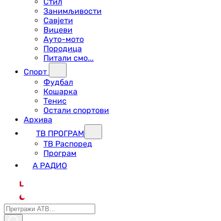
Стил
Занимљивости
Савјети
Вицеви
Ауто-мото
Породица
Питали смо...
Спорт
Фудбал
Кошарка
Тенис
Остали спортови
Архива
ТВ ПРОГРАМ
ТВ Распоред
Програм
А РАДИО
L