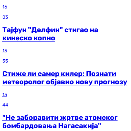
16
03
Тајфун "Делфин" стигао на
кинеско копно
15
55
Стиже ли самер килер: Познати
метеоролог објавио нову прогнозу
15
44
"Не заборавити жртве атомског
бомбардовања Нагасакија"