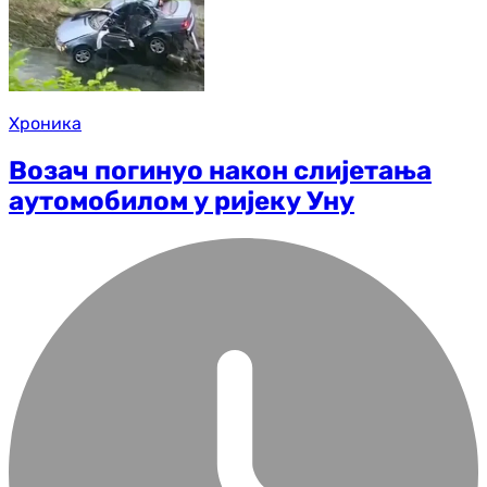
Хроника
Возач погинуо након слијетања
аутомобилом у ријеку Уну