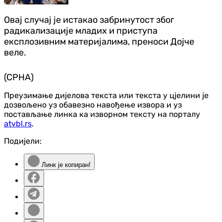
Овај случај је истакао забринутост због
радикализације младих и приступа
експлозивним материјалима, преноси Дојче
веле.
(СРНА)
Преузимање дијелова текста или текста у цјелини је
дозвољено уз обавезно навођење извора и уз
постављање линка ка изворном тексту на порталу
atvbl.rs
.
Подијели:
Линк је копиран!