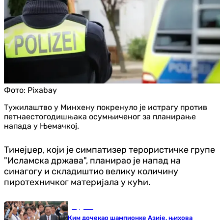
Фото:
Pixabay
Тужилаштво у Минхену покренуло је истрагу против
петнаестогодишњака осумњиченог за планирање
напада у Њемачкој.
Тинејџер, који је симпатизер терористичке групе
"Исламска држава", планирао је напад на
синагогу и складиштио велику количину
пиротехничког материјала у кући.
Фудбал
Ким дочекао шампионке Азије, њихова