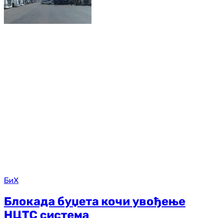
БиХ
Блокада буџета кочи увођење
НЦТС система