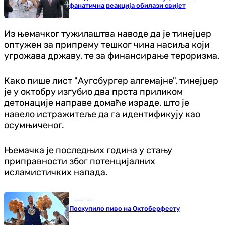
фанатична реакција обилази свијет
Из њемачког тужилаштва наводе да је тинејџер
оптужен за припрему тешког чина насиља који
угрожава државу, те за финансирање тероризма.
Како пише лист "Аугсбургер алгемајне", тинејџер
је у октобру изгубио два прста приликом
детонације направе домаће израде, што је
навело истражитеље да га идентификују као
осумњиченог.
Њемачка је последњих година у стању
приправности због потенцијалних
исламистичких напада.
Свијет
Поскупило пиво на Октоберфесту