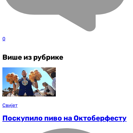
0
Више из рубрике
Свијет
Поскупило пиво на Октоберфесту