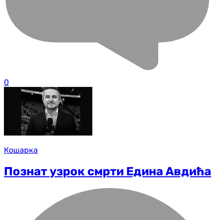
0
Кошарка
Познат узрок смрти Едина Авдића