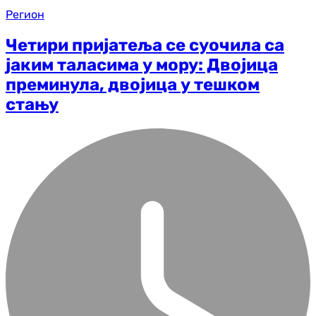
Регион
Четири пријатеља се суочила са
јаким таласима у мору: Двојица
преминула, двојица у тешком
стању