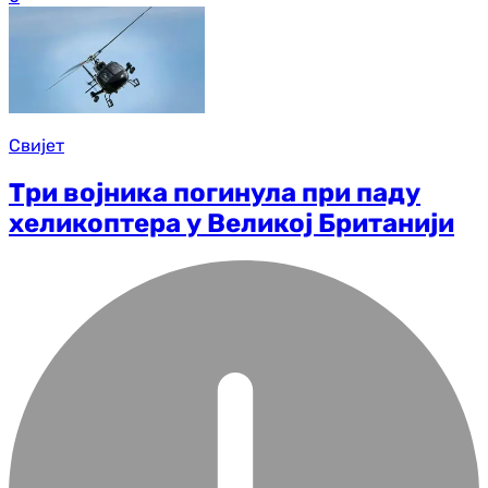
Свијет
Три војника погинула при паду
хеликоптера у Великој Британији