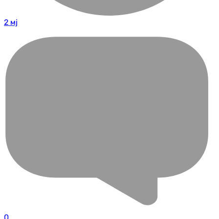
2 мј
0