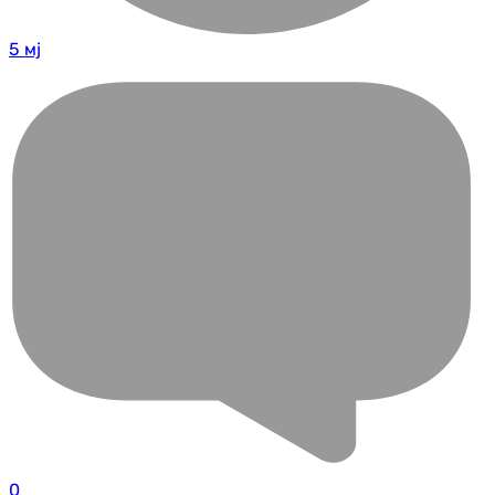
5 мј
0