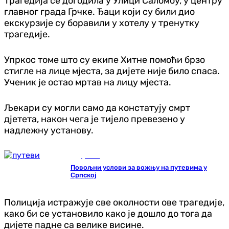
Трагедија се догодила у Улици Саломоу, у центру
главног града Грчке. Ђаци који су били дио
екскурзије су боравили у хотелу у тренутку
трагедије.
Упркос томе што су екипе Хитне помоћи брзо
стигле на лице мјеста, за дијете није било спаса.
Ученик је остао мртав на лицу мјеста.
Љекари су могли само да констатују смрт
дјетета, након чега је тијело превезено у
надлежну установу.
Друштво
Повољни услови за вожњу на путевима у
Српској
Полиција истражује све околности ове трагедије,
како би се установило како је дошло до тога да
дијете падне са велике висине.