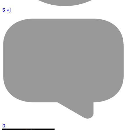
5 мј
0