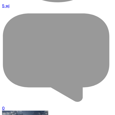
5 мј
0