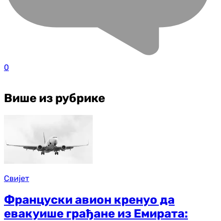
0
Више из рубрике
Свијет
Француски авион кренуо да
евакуише грађане из Емирата: