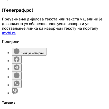
(
Телеграф.рс
)
Преузимање дијелова текста или текста у цјелини је
дозвољено уз обавезно навођење извора и уз
постављање линка ка изворном тексту на порталу
atvbl.rs
.
Подијели:
Линк је копиран!
Таг
ови
: