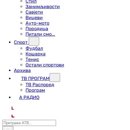
Стил
Занимљивости
Савјети
Вицеви
Ауто-мото
Породица
Питали смо...
Спорт
Фудбал
Кошарка
Тенис
Остали спортови
Архива
ТВ ПРОГРАМ
ТВ Распоред
Програм
А РАДИО
L