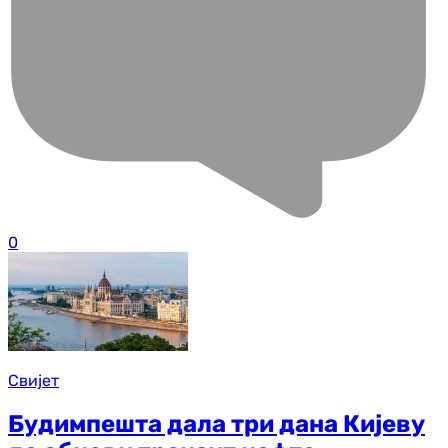
0
Свијет
Будимпешта дала три дана Кијеву