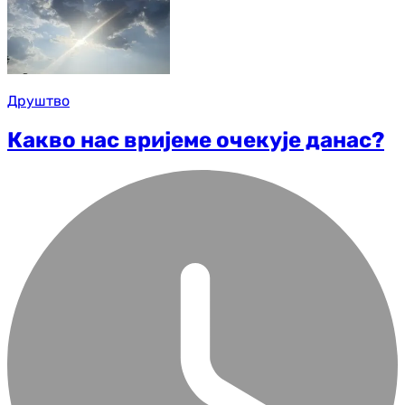
Друштво
Какво нас вријеме очекује данас?