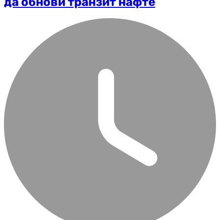
да обнови транзит нафте