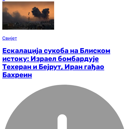
Свијет
Ескалација сукоба на Блиском
истоку: Израел бомбардује
Техеран и Бејрут, Иран гађао
Бахреин