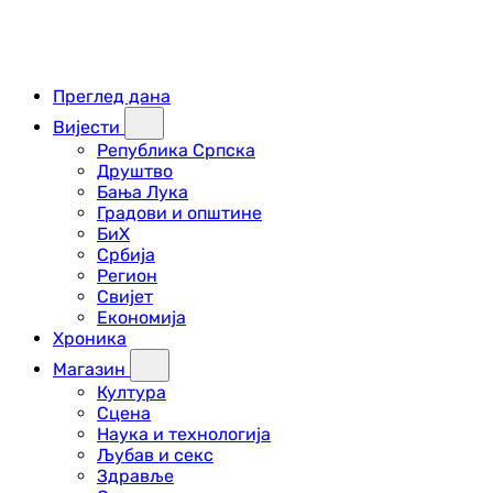
Преглед дана
Вијести
Република Српска
Друштво
Бања Лука
Градови и општине
БиХ
Србија
Регион
Свијет
Економија
Хроника
Магазин
Култура
Сцена
Наука и технологија
Љубав и секс
Здравље