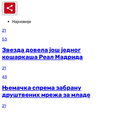
Најновије
21
53
Звезда довела још једног
кошаркаша Реал Мадрида
21
43
Њемачка спрема забрану
друштвених мрежа за младе
21