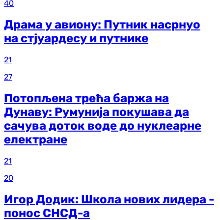
40
Драма у авиону: Путник насрнуо
на стјуардесу и путнике
21
27
Потопљена трећа баржа на
Дунаву: Румунија покушава да
сачува доток воде до нуклеарне
електране
21
20
Игор Додик: Школа нових лидера -
понос СНСД-а