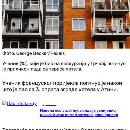
Фото:
George Becker/Pexels
Ученик (15), који је био на екскурзији у Грчкој, погинуо
је приликом пада са терасе хотела.
Ученик француског поријекла погинуо је након
што је пао са 3. спрата зграде хотела у Атини.
Хроника
Извела псе у шетњу, а онда је услиједио
пакао: Хитна помоћ затекла језив призор