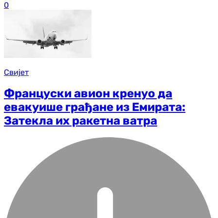
0
Свијет
Француски авион кренуо да
евакуише грађане из Емирата:
Затекла их ракетна ватра