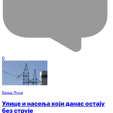
0
Бања Лука
Улице и насеља који данас остају
без струје