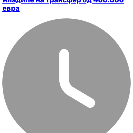
младиће на трансфер од 400.000
евра