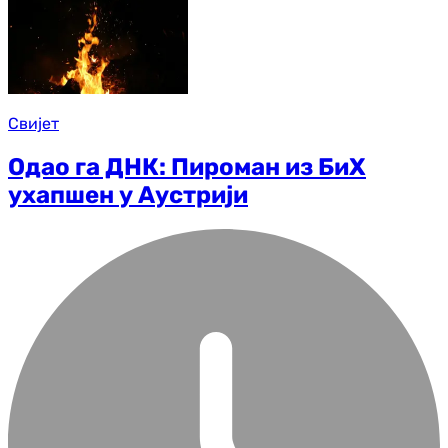
Свијет
Одао га ДНК: Пироман из БиХ
ухапшен у Аустрији