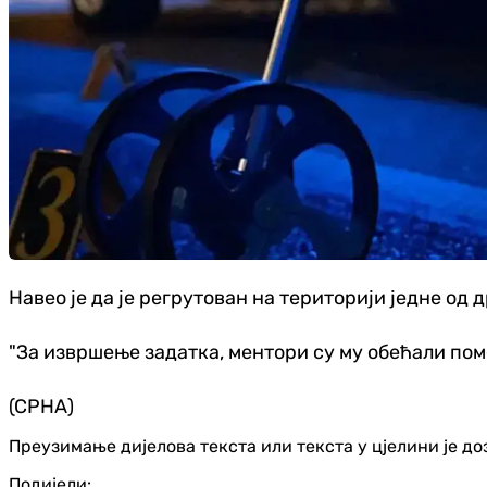
Навео је да је регрутован на територији једне од д
"За извршење задатка, ментори су му обећали помо
(СРНА)
Преузимање дијелова текста или текста у цјелини је д
Подијели: