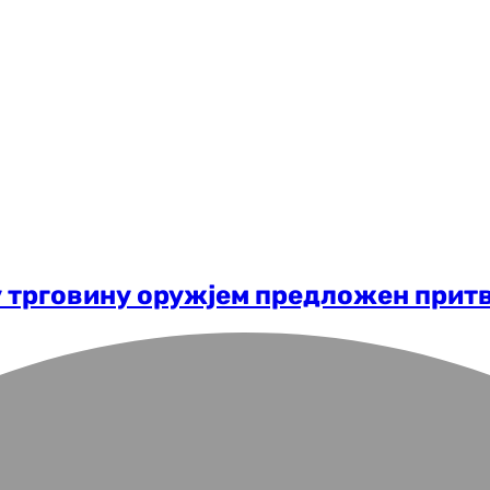
у трговину оружјем предложен прит