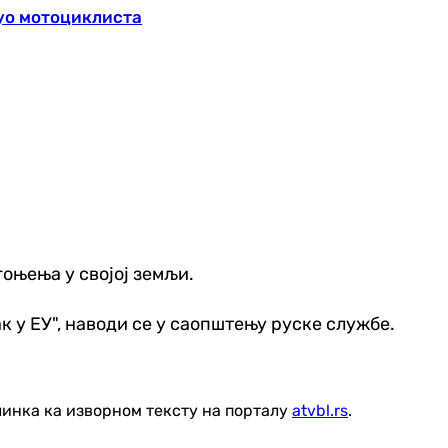
нуо мотоциклиста
 гоњења у својој земљи.
к у ЕУ", наводи се у саопштењу руске службе.
линка ка изворном тексту на порталу
atvbl.rs
.