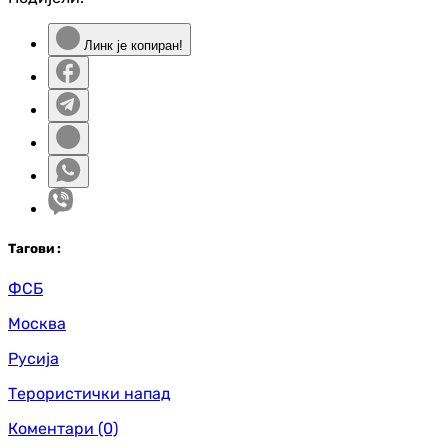
Линк је копиран!
Таг
ови
:
ФСБ
Москва
Русија
Терористички напад
Коментари
(0)