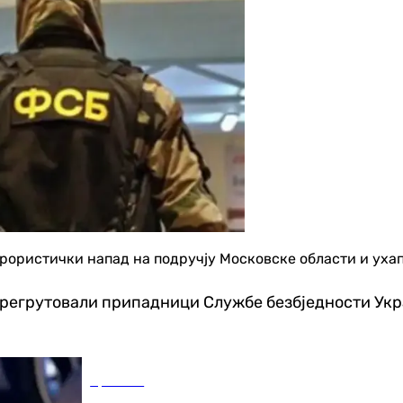
ерористички напад на подручју Московске области и ух
регрутовали припадници Службе безбједности Украји
Хроника