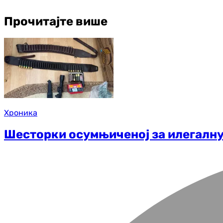
Прочитајте више
Хроника
Шесторки осумњиченој за илегалн