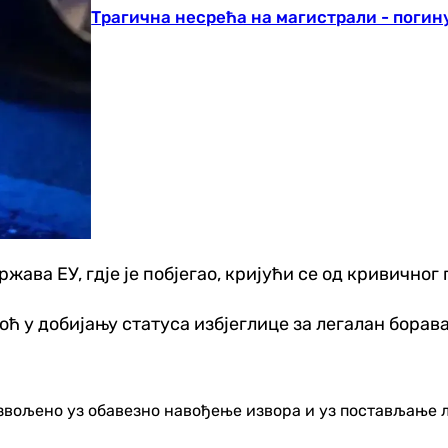
Трагична несрећа на магистрали - поги
ржава ЕУ, гдје је побјегао, кријући се од кривичног
ћ у добијању статуса избјеглице за легалан борава
озвољено уз обавезно навођење извора и уз постављање 