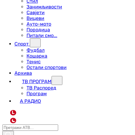
Стил
Занимљивости
Савјети
Вицеви
Ауто-мото
Породица
Питали смо...
Спорт
Фудбал
Кошарка
Тенис
Остали спортови
Архива
ТВ ПРОГРАМ
ТВ Распоред
Програм
А РАДИО
L