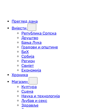
Преглед дана
Вијести
Република Српска
Друштво
Бања Лука
Градови и општине
БиХ
Србија
Регион
Свијет
Економија
Хроника
Магазин
Култура
Сцена
Наука и технологија
Љубав и секс
Здравље