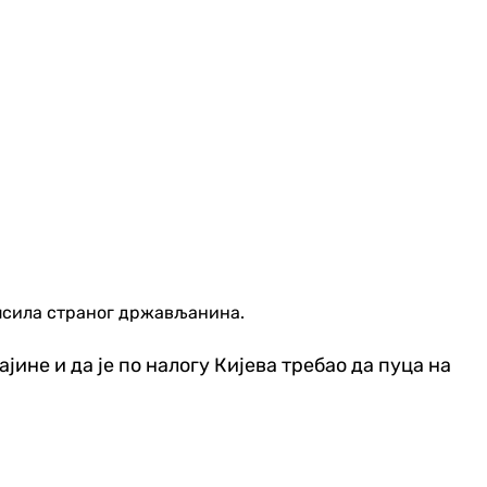
апсила страног држављанина.
не и да је по налогу Кијева требао да пуца на