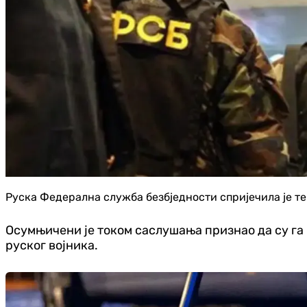
Руска Федерална служба безбједности спријечила је т
Осумњичени је током саслушања признао да су га 
руског војника.