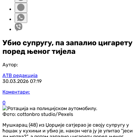
Убио супругу, па запалио цигарету
поред њеног тијела
Аутор:
АТВ редакција
30.03.2026
07:19
Коментари:
0
Фото:
cottonbro studio/Pexels
Мушкарац (48) из Џорџије сатјерао је своју супругу у
ћошак у кухињи и убио је, након чега ју је упитао "јеси
ли мртва?", а потом запалио цигарету поред њеног