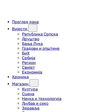
Преглед дана
Вијести
Република Српска
Друштво
Бања Лука
Градови и општине
БиХ
Србија
Регион
Свијет
Економија
Хроника
Магазин
Култура
Сцена
Наука и технологија
Љубав и секс
Здравље