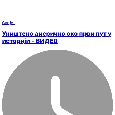
Свијет
Уништено америчко око први пут у
историји - ВИДЕО