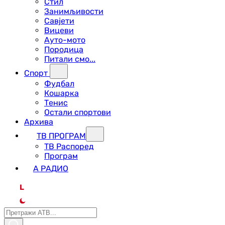
Стил
Занимљивости
Савјети
Вицеви
Ауто-мото
Породица
Питали смо...
Спорт
Фудбал
Кошарка
Тенис
Остали спортови
Архива
ТВ ПРОГРАМ
ТВ Распоред
Програм
А РАДИО
L