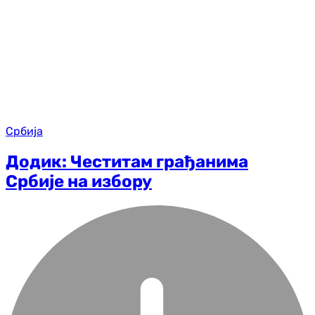
Србија
Додик: Честитам грађанима
Србије на избору