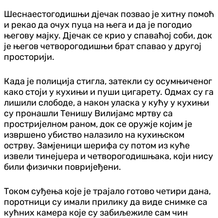
Шеснаестогодишњи дјечак позвао је хитну помоћ
и рекао да очух пуца на њега и да је погодио
његову мајку. Дјечак се крио у спаваћој соби, док
је његов четворогодишњи брат спавао у другој
просторији.
Када је полиција стигла, затекли су осумњиченог
како стоји у кухињи и пуши цигарету. Одмах су га
лишили слободе, а након уласка у кућу у кухињи
су пронашли Тенишу Вилијамс мртву са
простријелном раном, док се оружје којим је
извршено убиство налазило на кухињском
острву. Замјеници шерифа су потом из куће
извели тинејџера и четворогодишњака, који нису
били физички повријеђени.
Током суђења које је трајало готово четири дана,
поротници су имали прилику да виде снимке са
кућних камера које су забиљежиле сам чин