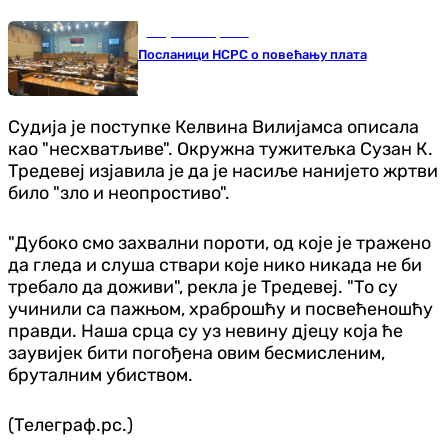
Република Српска
Посланици НСРС о повећању плата
Судија је поступке Келвина Вилијамса описала
као "несхватљиве". Окружна тужитељка Сузан К.
Тредевеј изјавила је да је насиље нанијето жртви
било "зло и неопростиво".
"Дубоко смо захвални пороти, од које је тражено
да гледа и слуша ствари које нико никада не би
требало да доживи", рекла је Тредевеј. "То су
учинили са пажњом, храброшћу и посвећеношћу
правди. Наша срца су уз невину дјецу која ће
заувијек бити погођена овим бесмисленим,
бруталним убиством.
(Телеграф.рс.)