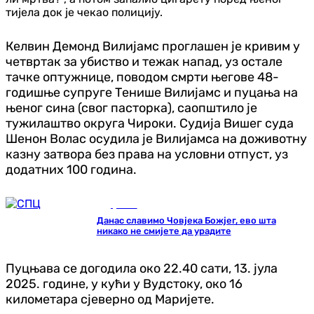
тијела док је чекао полицију.
Келвин Демонд Вилијамс проглашен је кривим у
четвртак за убиство и тежак напад, уз остале
тачке оптужнице, поводом смрти његове 48-
годишње супруге Тенише Вилијамс и пуцања на
њеног сина (свог пасторка), саопштило је
тужилаштво округа Чироки. Судија Вишег суда
Шенон Волас осудила је Вилијамса на доживотну
казну затвора без права на условни отпуст, уз
додатних 100 година.
Друштво
Данас славимо Човјека Божјег, ево шта
никако не смијете да урадите
Пуцњава се догодила око 22.40 сати, 13. јула
2025. године, у кући у Вудстоку, око 16
километара сјеверно од Маријете.