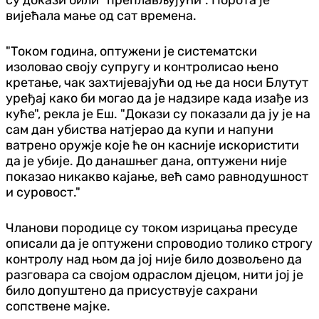
вијећала мање од сат времена.
"Током година, оптужени је систематски
изоловао своју супругу и контролисао њено
кретање, чак захтијевајући од ње да носи Блутут
уређај како би могао да је надзире када изађе из
куће", рекла је Еш. "Докази су показали да ју је на
сам дан убиства натјерао да купи и напуни
ватрено оружје које ће он касније искористити
да је убије. До данашњег дана, оптужени није
показао никакво кајање, већ само равнодушност
и суровост."
Чланови породице су током изрицања пресуде
описали да је оптужени спроводио толико строгу
контролу над њом да јој није било дозвољено да
разговара са својом одраслом дјецом, нити јој је
било допуштено да присуствује сахрани
сопствене мајке.