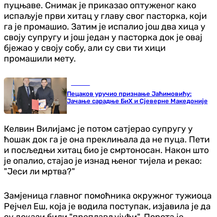
пуцњаве. Снимак је приказао оптуженог како
испаљује први хитац у главу свог пасторка, који
га је промашио. Затим је испалио још два хица у
своју супругу и још један у пасторка док је овај
бјежао у своју собу, али су сви ти хици
промашили мету.
Регион
Пецаков уручио признање Јаћимовићу:
Јачање сарадње БиХ и Сјеверне Македоније
Келвин Вилијамс је потом сатјерао супругу у
ћошак док га је она преклињала да не пуца. Пети
и посљедњи хитац био је смртоносан. Након што
је опалио, стајао је изнад њеног тијела и рекао:
"Јеси ли мртва?"
Замјеница главног помоћника окружног тужиоца
Рејчел Еш, која је водила поступак, изјавила је да
су докази били "преплављујући". Порота је