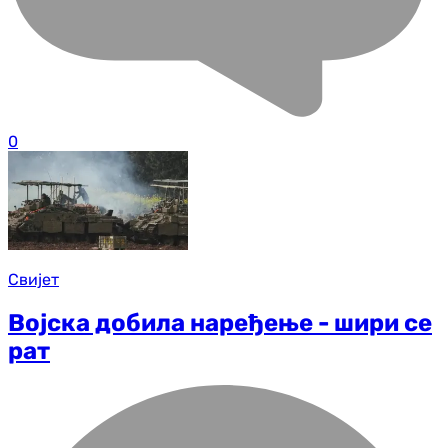
0
Свијет
Војска добила наређење - шири се
рат