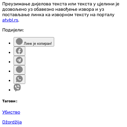
Преузимање дијелова текста или текста у цјелини је
дозвољено уз обавезно навођење извора и уз
постављање линка ка изворном тексту на порталу
atvbl.rs
.
Подијели:
Линк је копиран!
Таг
ови
:
Убиство
Džordžija