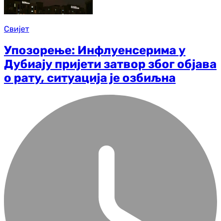
Свијет
Упозорење: Инфлуенсерима у
Дубиају пријети затвор због објава
о рату, ситуација је озбиљна