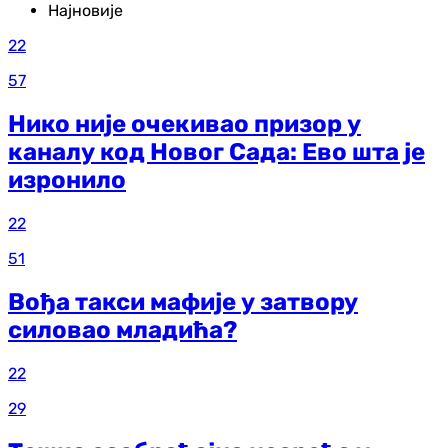
Најновије
22
57
Нико није очекивао призор у
каналу код Новог Сада: Ево шта је
изронило
22
51
Вођа такси мафије у затвору
силовао младића?
22
29