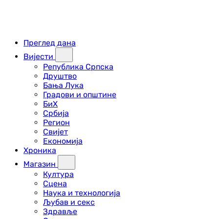
Преглед дана
Вијести
Република Српска
Друштво
Бања Лука
Градови и општине
БиХ
Србија
Регион
Свијет
Економија
Хроника
Магазин
Култура
Сцена
Наука и технологија
Љубав и секс
Здравље