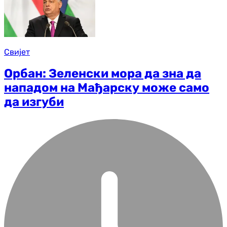
Свијет
Орбан: Зеленски мора да зна да
нападом на Мађарску може само
да изгуби