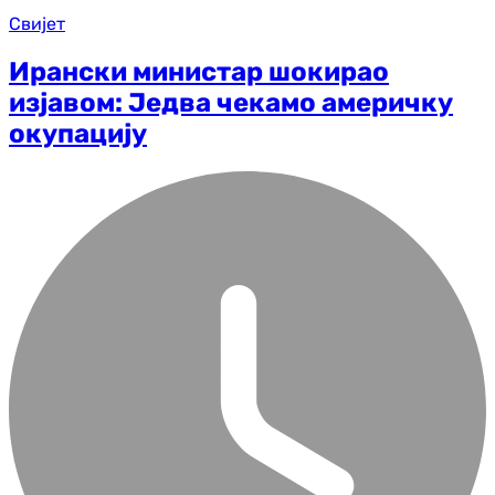
Свијет
Ирански министар шокирао
изјавом: Једва чекамо америчку
окупацију