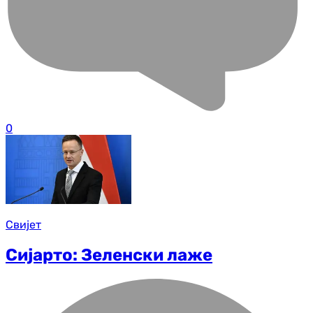
0
Свијет
Сијарто: Зеленски лаже