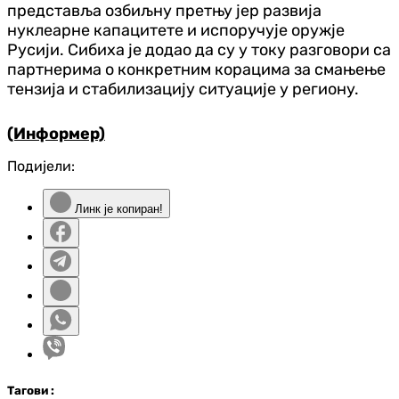
представља озбиљну претњу јер развија
нуклеарне капацитете и испоручује оружје
Русији. Сибиха је додао да су у току разговори са
партнерима о конкретним корацима за смањење
тензија и стабилизацију ситуације у региону.
(Информер)
Подијели:
Линк је копиран!
Таг
ови
: