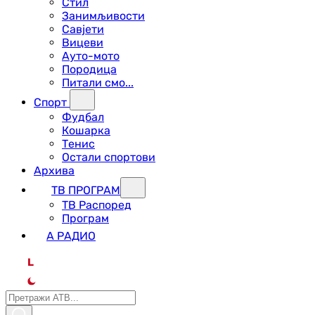
Стил
Занимљивости
Савјети
Вицеви
Ауто-мото
Породица
Питали смо...
Спорт
Фудбал
Кошарка
Тенис
Остали спортови
Архива
ТВ ПРОГРАМ
ТВ Распоред
Програм
А РАДИО
L