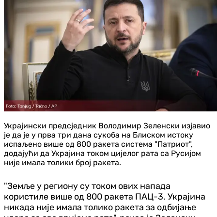
Украјински предсједник Володимир Зеленски изјавио
је да је у прва три дана сукоба на Блиском истоку
испаљено више од 800 ракета система "Патриот",
додајући да Украјина током цијелог рата са Русијом
није имала толики број ракета.
"Земље у региону су током ових напада
користиле више од 800 ракета ПАЦ-3. Украјина
никада није имала толико ракета за одбијање