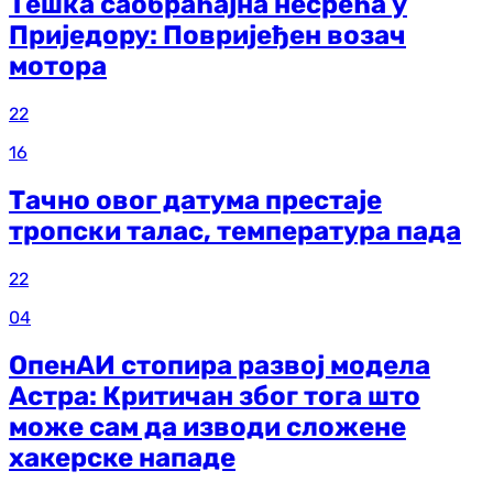
Тешка саобраћајна несрећа у
Приједору: Повријеђен возач
мотора
22
16
Тачно овог датума престаје
тропски талас, температура пада
22
04
ОпенАИ стопира развој модела
Астра: Критичан због тога што
може сам да изводи сложене
хакерске нападе