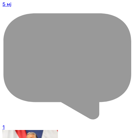
5 мј
1