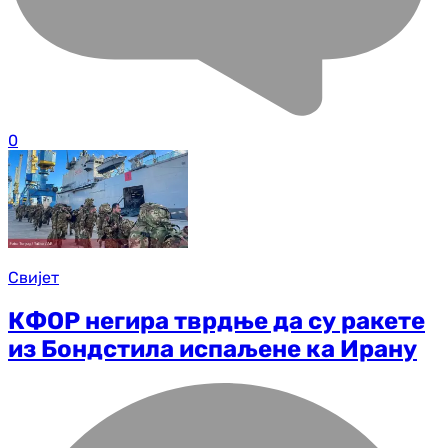
0
Свијет
КФОР негира тврдње да су ракете
из Бондстила испаљене ка Ирану