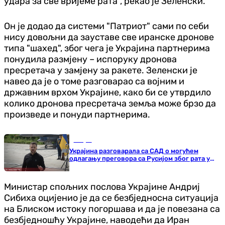
удара за све вријеме рата", рекао је Зеленски.
Он је додао да системи "Патриот" сами по себи
нису довољни да зауставе све иранске дронове
типа "шахед", због чега је Украјина партнерима
понудила размјену – испоруку дронова
пресретача у замјену за ракете. Зеленски је
навео да је о томе разговарао са војним и
државним врхом Украјине, како би се утврдило
колико дронова пресретача земља може брзо да
произведе и понуди партнерима.
Свијет
Украјина разговарала са САД о могућем
одлагању преговора са Русијом због рата у
Ирану
Министар спољних послова Украјине Андриј
Сибиха оцијенио је да се безбједносна ситуација
на Блиском истоку погоршава и да је повезана са
безбједношћу Украјине, наводећи да Иран