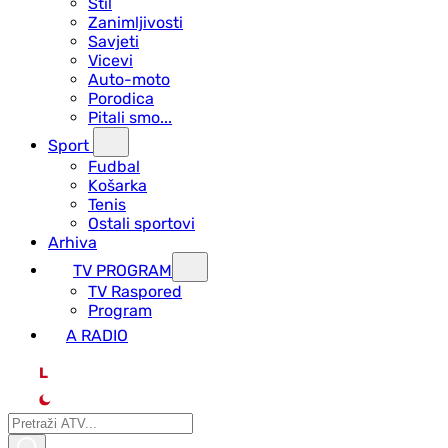
Stil
Zanimljivosti
Savjeti
Vicevi
Auto-moto
Porodica
Pitali smo...
Sport
Fudbal
Košarka
Tenis
Ostali sportovi
Arhiva
TV PROGRAM
ТV Raspored
Program
A RADIO
L