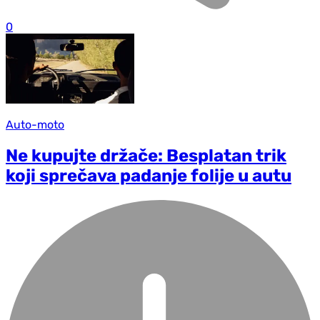
0
Auto-moto
Ne kupujte držače: Besplatan trik
koji sprečava padanje folije u autu