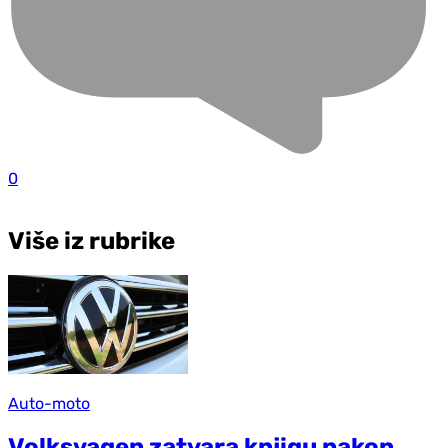
0
Više iz rubrike
Auto-moto
Volksvagen zatvara knjigu nakon