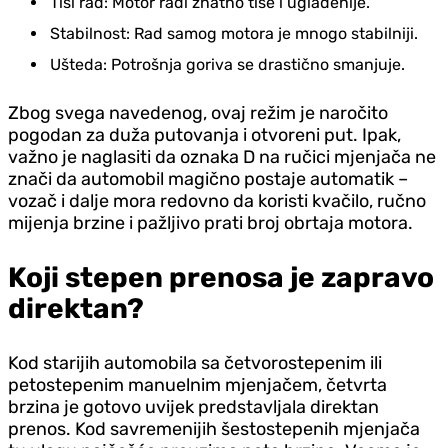
Tiši rad: Motor radi znatno tiše i uglađenije.
Stabilnost: Rad samog motora je mnogo stabilniji.
Ušteda: Potrošnja goriva se drastično smanjuje.
Zbog svega navedenog, ovaj režim je naročito
pogodan za duža putovanja i otvoreni put. Ipak,
važno je naglasiti da oznaka D na ručici mjenjača ne
znači da automobil magično postaje automatik –
vozač i dalje mora redovno da koristi kvačilo, ručno
mijenja brzine i pažljivo prati broj obrtaja motora.
Koji stepen prenosa je zapravo
direktan?
Kod starijih automobila sa četvorostepenim ili
petostepenim manuelnim mjenjačem, četvrta
brzina je gotovo uvijek predstavljala direktan
prenos. Kod savremenijih šestostepenih mjenjača