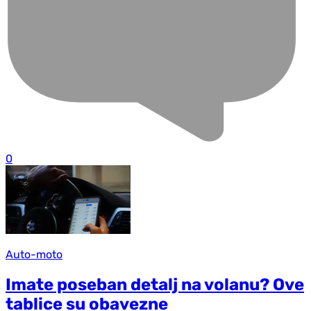
0
Auto-moto
Imate poseban detalj na volanu? Ove
tablice su obavezne