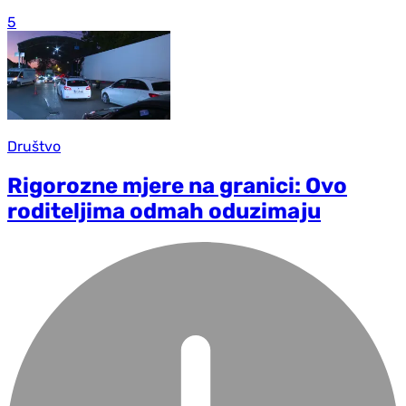
5
Društvo
Rigorozne mjere na granici: Ovo
roditeljima odmah oduzimaju