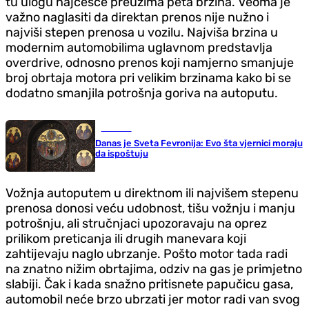
tu ulogu najčešće preuzima peta brzina. Veoma je
važno naglasiti da direktan prenos nije nužno i
najviši stepen prenosa u vozilu. Najviša brzina u
modernim automobilima uglavnom predstavlja
overdrive, odnosno prenos koji namjerno smanjuje
broj obrtaja motora pri velikim brzinama kako bi se
dodatno smanjila potrošnja goriva na autoputu.
Društvo
Danas je Sveta Fevronija: Evo šta vjernici moraju
da ispoštuju
Vožnja autoputem u direktnom ili najvišem stepenu
prenosa donosi veću udobnost, tišu vožnju i manju
potrošnju, ali stručnjaci upozoravaju na oprez
prilikom preticanja ili drugih manevara koji
zahtijevaju naglo ubrzanje. Pošto motor tada radi
na znatno nižim obrtajima, odziv na gas je primjetno
slabiji. Čak i kada snažno pritisnete papučicu gasa,
automobil neće brzo ubrzati jer motor radi van svog