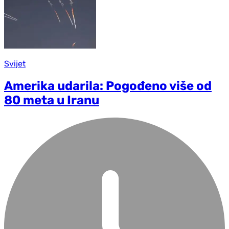
Svijet
Amerika udarila: Pogođeno više od
80 meta u Iranu