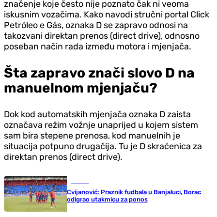
značenje koje često nije poznato čak ni veoma
iskusnim vozačima. Kako navodi stručni portal Click
Petróleo e Gás, oznaka D se zapravo odnosi na
takozvani direktan prenos (direct drive), odnosno
poseban način rada između motora i mjenjača.
Šta zapravo znači slovo D na
manuelnom mjenjaču?
Dok kod automatskih mjenjača oznaka D zaista
označava režim vožnje unaprijed u kojem sistem
sam bira stepene prenosa, kod manuelnih je
situacija potpuno drugačija. Tu je D skraćenica za
direktan prenos (direct drive).
Fudbal
Cvijanović: Praznik fudbala u Banjaluci, Borac
odigrao utakmicu za ponos