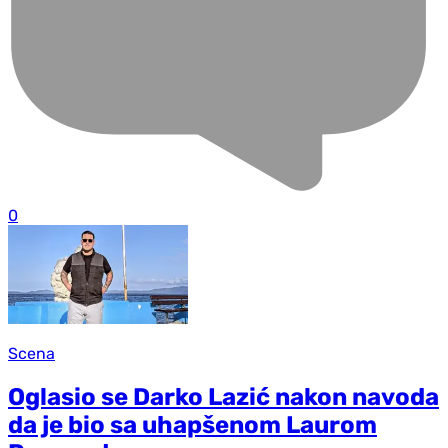
0
Scena
Oglasio se Darko Lazić nakon navoda
da je bio sa uhapšenom Laurom