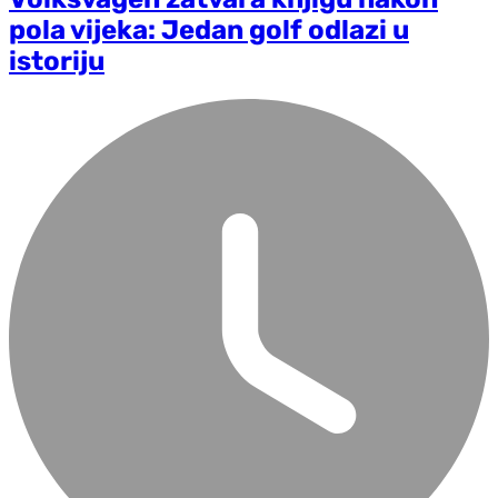
pola vijeka: Jedan golf odlazi u
istoriju