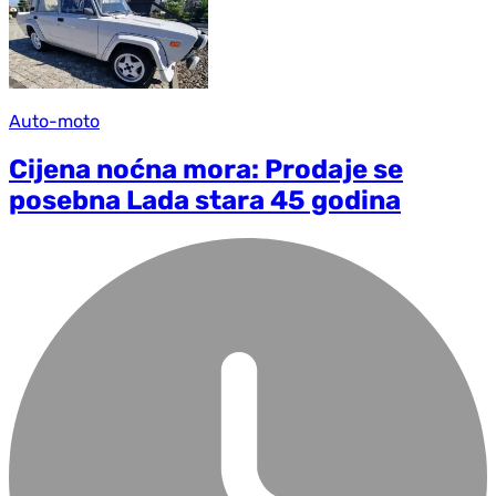
Auto-moto
Cijena noćna mora: Prodaje se
posebna Lada stara 45 godina