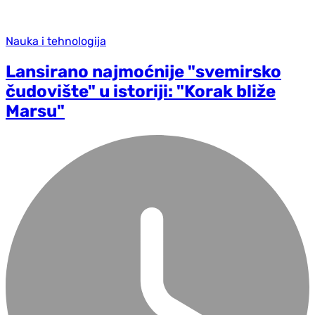
Nauka i tehnologija
Lansirano najmoćnije "svemirsko
čudovište" u istoriji: "Korak bliže
Marsu"