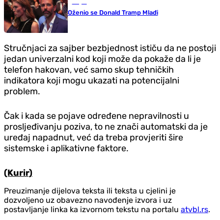
Svijet
Oženio se Donald Tramp Mlađi
Stručnjaci za sajber bezbjednost ističu da ne postoji
jedan univerzalni kod koji može da pokaže da li je
telefon hakovan, već samo skup tehničkih
indikatora koji mogu ukazati na potencijalni
problem.
Čak i kada se pojave određene nepravilnosti u
prosljeđivanju poziva, to ne znači automatski da je
uređaj napadnut, već da treba provjeriti šire
sistemske i aplikativne faktore.
(Kurir)
Preuzimanje dijelova teksta ili teksta u cjelini je
dozvoljeno uz obavezno navođenje izvora i uz
postavljanje linka ka izvornom tekstu na portalu
atvbl.rs
.