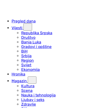
Pregled dana
Vijesti
Republika Srpska
Društvo
Banja Luka
Gradovi i opštine
BiH
Srbija
Region
Svijet
Ekonomija
Hronika
Magazin
Kultura
Scena
Nauka i tehnologija
Ljubav i seks
Zdravlje