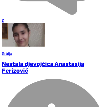
0
Srbija
Nestala djevojčica Anastasija
Ferizović