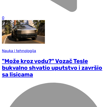
0
Nauka i tehnologija
"Može kroz vodu?" Vozač Tesle
bukvalno shvatio uputstvo i završio
sa lisicama