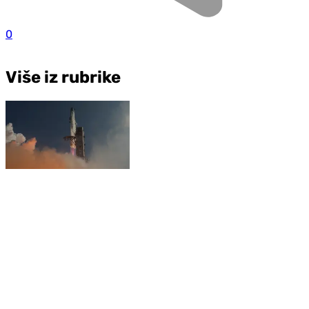
0
Više iz rubrike