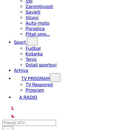
Stil
Zanimljivosti
Savjeti
Vicevi
Auto-moto
Porodica
Pitali smo...
Sport
Fudbal
Košarka
Tenis
Ostali sportovi
Arhiva
TV PROGRAM
ТV Raspored
Program
A RADIO
L