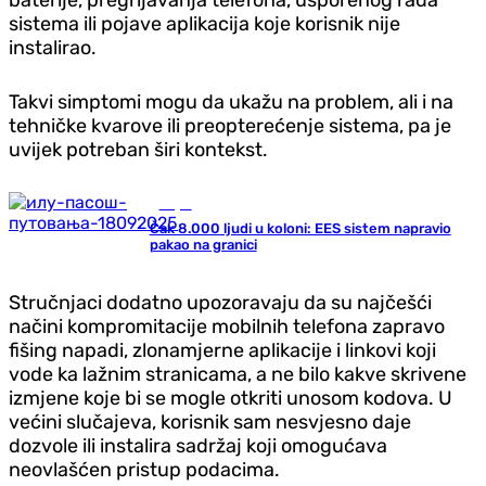
sistema ili pojave aplikacija koje korisnik nije
instalirao.
Takvi simptomi mogu da ukažu na problem, ali i na
tehničke kvarove ili preopterećenje sistema, pa je
uvijek potreban širi kontekst.
Svijet
Čak 8.000 ljudi u koloni: EES sistem napravio
pakao na granici
Stručnjaci dodatno upozoravaju da su najčešći
načini kompromitacije mobilnih telefona zapravo
fišing napadi, zlonamjerne aplikacije i linkovi koji
vode ka lažnim stranicama, a ne bilo kakve skrivene
izmjene koje bi se mogle otkriti unosom kodova. U
većini slučajeva, korisnik sam nesvjesno daje
dozvole ili instalira sadržaj koji omogućava
neovlašćen pristup podacima.