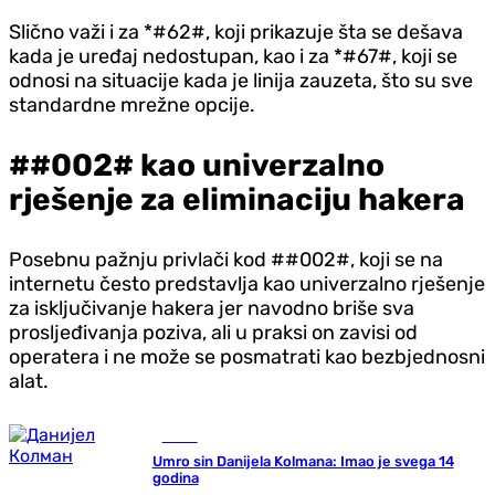
Slično važi i za *#62#, koji prikazuje šta se dešava
kada je uređaj nedostupan, kao i za *#67#, koji se
odnosi na situacije kada je linija zauzeta, što su sve
standardne mrežne opcije.
##002# kao univerzalno
rješenje za eliminaciju hakera
Posebnu pažnju privlači kod ##002#, koji se na
internetu često predstavlja kao univerzalno rješenje
za isključivanje hakera jer navodno briše sva
prosljeđivanja poziva, ali u praksi on zavisi od
operatera i ne može se posmatrati kao bezbjednosni
alat.
Scena
Umro sin Danijela Kolmana: Imao je svega 14
godina