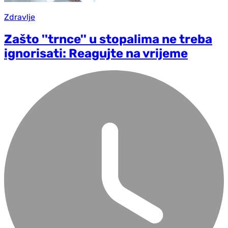
Zdravlje
Zašto ''trnce'' u stopalima ne treba
ignorisati: Reagujte na vrijeme