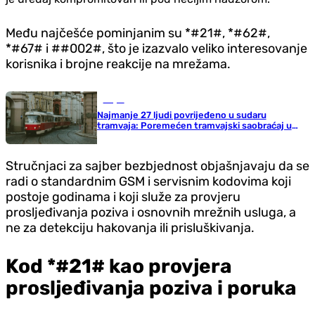
Među najčešće pominjanim su *#21#, *#62#,
*#67# i ##002#, što je izazvalo veliko interesovanje
korisnika i brojne reakcije na mrežama.
Svijet
Najmanje 27 ljudi povrijeđeno u sudaru
tramvaja: Poremećen tramvajski saobraćaj u
njemačkom gradu
Stručnjaci za sajber bezbjednost objašnjavaju da se
radi o standardnim GSM i servisnim kodovima koji
postoje godinama i koji služe za provjeru
prosljeđivanja poziva i osnovnih mrežnih usluga, a
ne za detekciju hakovanja ili prisluškivanja.
Kod *#21# kao provjera
prosljeđivanja poziva i poruka