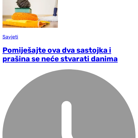
Savjeti
Pomiješajte ova dva sastojka i
prašina se neće stvarati danima