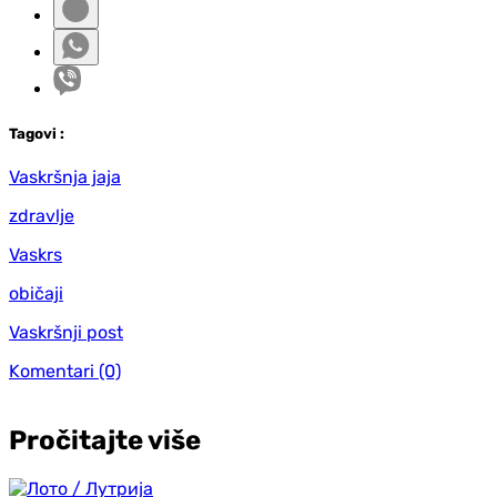
Tag
ovi
:
Vaskršnja jaja
zdravlje
Vaskrs
običaji
Vaskršnji post
Komentari
(0)
Pročitajte više