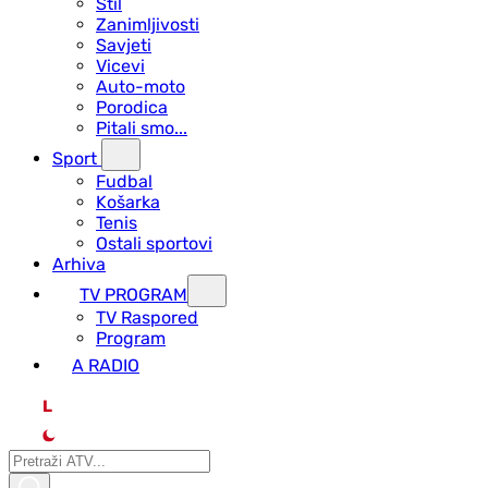
Stil
Zanimljivosti
Savjeti
Vicevi
Auto-moto
Porodica
Pitali smo...
Sport
Fudbal
Košarka
Tenis
Ostali sportovi
Arhiva
TV PROGRAM
ТV Raspored
Program
A RADIO
L