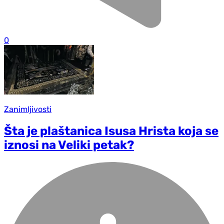
0
Zanimljivosti
Šta je plaštanica Isusa Hrista koja se
iznosi na Veliki petak?