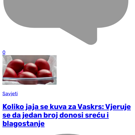
0
Savjeti
Koliko jaja se kuva za Vaskrs: Vjeruje
se da jedan broj donosi sreću i
blagostanje