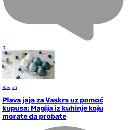
0
Savjeti
Plava jaja za Vaskrs uz pomoć
kupusa: Magija iz kuhinje koju
morate da probate