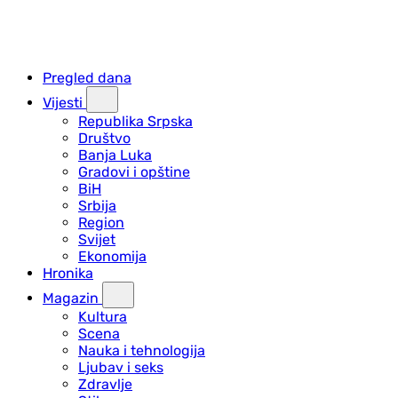
Pregled dana
Vijesti
Republika Srpska
Društvo
Banja Luka
Gradovi i opštine
BiH
Srbija
Region
Svijet
Ekonomija
Hronika
Magazin
Kultura
Scena
Nauka i tehnologija
Ljubav i seks
Zdravlje