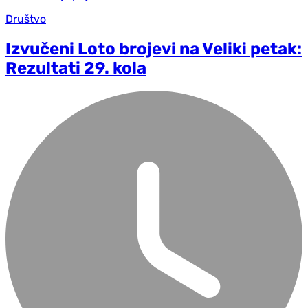
Društvo
Izvučeni Loto brojevi na Veliki petak:
Rezultati 29. kola