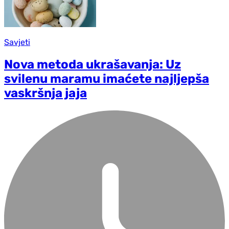
Savjeti
Nova metoda ukrašavanja: Uz
svilenu maramu imaćete najljepša
vaskršnja jaja