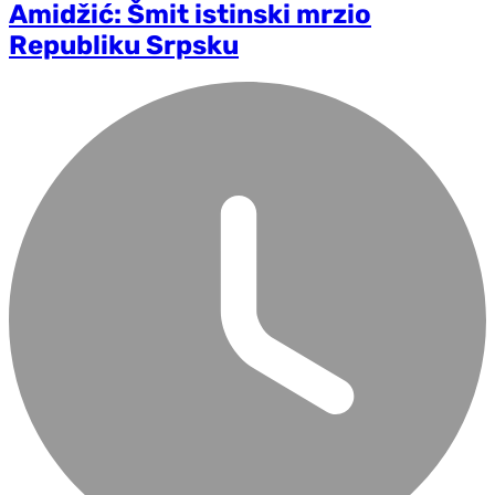
Amidžić: Šmit istinski mrzio
Republiku Srpsku