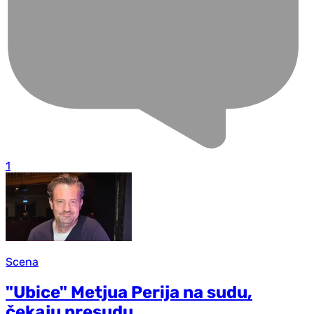
1
Scena
"Ubice" Metjua Perija na sudu,
čekaju presudu