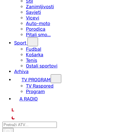
Stil
Zanimljivosti
Savjeti
Vicevi
Auto-moto
Porodica
Pitali smo...
Sport
Fudbal
Košarka
Tenis
Ostali sportovi
Arhiva
TV PROGRAM
ТV Raspored
Program
A RADIO
L