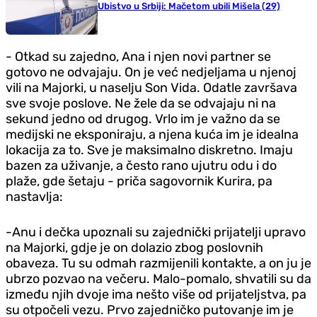
Ubistvo u Srbiji: Mačetom ubili Mišela (29)
- Otkad su zajedno, Ana i njen novi partner se
gotovo ne odvajaju. On je već nedjeljama u njenoj
vili na Majorki, u naselju Son Vida. Odatle završava
sve svoje poslove. Ne žele da se odvajaju ni na
sekund jedno od drugog. Vrlo im je važno da se
medijski ne eksponiraju, a njena kuća im je idealna
lokacija za to. Sve je maksimalno diskretno. Imaju
bazen za uživanje, a često rano ujutru odu i do
plaže, gde šetaju - priča sagovornik Kurira, pa
nastavlja:
-Anu i dečka upoznali su zajednički prijatelji upravo
na Majorki, gdje je on dolazio zbog poslovnih
obaveza. Tu su odmah razmijenili kontakte, a on ju je
ubrzo pozvao na večeru. Malo-pomalo, shvatili su da
između njih dvoje ima nešto više od prijateljstva, pa
su otpočeli vezu. Prvo zajedničko putovanje im je