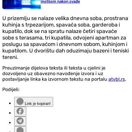
motkom nakon svađe
U prizemlju se nalaze velika dnevna soba, prostrana
kuhinja s trpezarijom, spavaća soba, garderoba i
kupatilo, dok se na spratu nalaze četiri spavaće
sobe s terasama, tri kupatila, odvojeni apartman za
poslugu sa spavaćom i dnevnom sobom, kuhinjom i
kupatilom. U dvorištu dah oduzimaju bazeni i teniski
tereni.
Preuzimanje dijelova teksta ili teksta u cjelini je
dozvoljeno uz obavezno navođenje izvora i uz
postavljanje linka ka izvornom tekstu na portalu
atvbl.rs
.
Podijeli:
Link je kopiran!