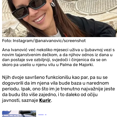
Foto:
Instagram/@anaivanovic/screenshot
Ana Ivanović već nekoliko mjeseci uživa u ljubavnoj vezi s
novim tajanstvenim dečkom, a da njihov odnos iz dana u
dan postaje sve ozbiljniji, svjedoči i činjenica da se on
skoro pa uselio u njenu vilu u Palma de Majorki.
Njih dvoje savršeno funkcionišu kao par, pa su se
dogovorili da im njena vila bude baza u narednom
periodu. Ipak, ono što im je trenutno najvažnije jeste
da budu što više zajedno, i to daleko od očiju
javnosti, saznaje
Kurir
.
Srbija