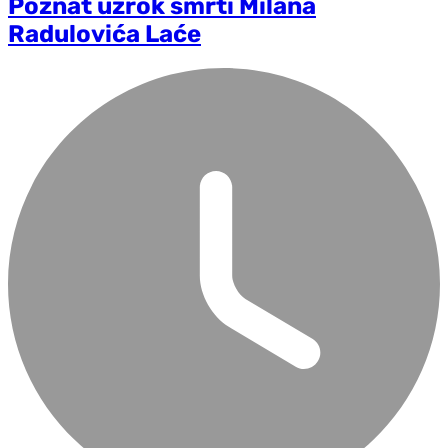
Poznat uzrok smrti Milana
Radulovića Laće