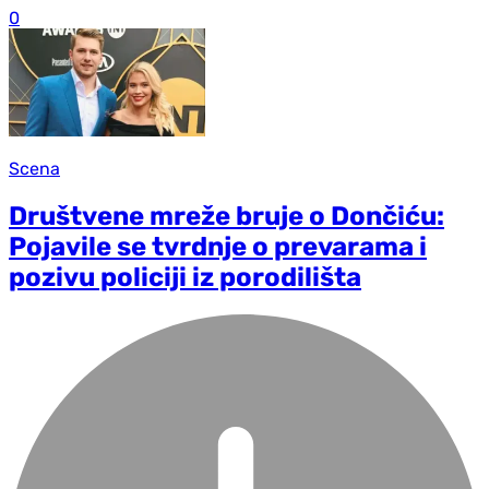
0
Scena
Društvene mreže bruje o Dončiću:
Pojavile se tvrdnje o prevarama i
pozivu policiji iz porodilišta