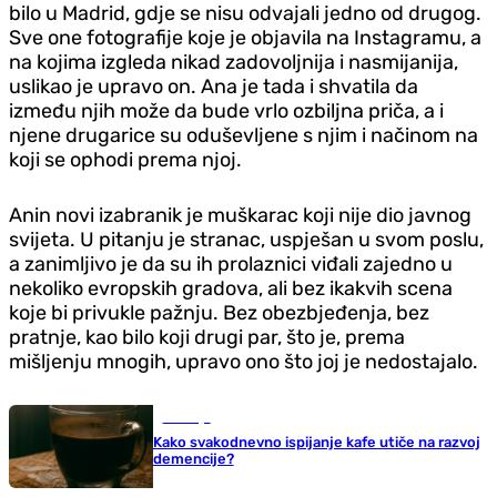
bilo u Madrid, gdje se nisu odvajali jedno od drugog.
Sve one fotografije koje je objavila na Instagramu, a
na kojima izgleda nikad zadovoljnija i nasmijanija,
uslikao je upravo on. Ana je tada i shvatila da
između njih može da bude vrlo ozbiljna priča, a i
njene drugarice su oduševljene s njim i načinom na
koji se ophodi prema njoj.
Anin novi izabranik je muškarac koji nije dio javnog
svijeta. U pitanju je stranac, uspješan u svom poslu,
a zanimljivo je da su ih prolaznici viđali zajedno u
nekoliko evropskih gradova, ali bez ikakvih scena
koje bi privukle pažnju. Bez obezbjeđenja, bez
pratnje, kao bilo koji drugi par, što je, prema
mišljenju mnogih, upravo ono što joj je nedostajalo.
Zdravlje
Kako svakodnevno ispijanje kafe utiče na razvoj
demencije?