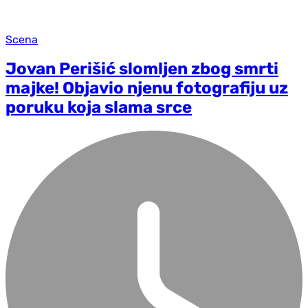
Scena
Jovan Perišić slomljen zbog smrti
majke! Objavio njenu fotografiju uz
poruku koja slama srce