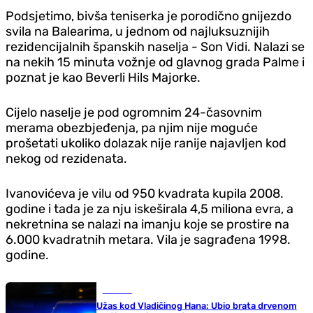
Podsjetimo, bivša teniserka je porodično gnijezdo
svila na Balearima, u jednom od najluksuznijih
rezidencijalnih španskih naselja - Son Vidi. Nalazi se
na nekih 15 minuta vožnje od glavnog grada Palme i
poznat je kao Beverli Hils Majorke.
Cijelo naselje je pod ogromnim 24-časovnim
merama obezbjeđenja, pa njim nije moguće
prošetati ukoliko dolazak nije ranije najavljen kod
nekog od rezidenata.
Ivanovićeva je vilu od 950 kvadrata kupila 2008.
godine i tada je za nju iskeširala 4,5 miliona evra, a
nekretnina se nalazi na imanju koje se prostire na
6.000 kvadratnih metara. Vila je sagrađena 1998.
godine.
Hronika
Užas kod Vladičinog Hana: Ubio brata drvenom