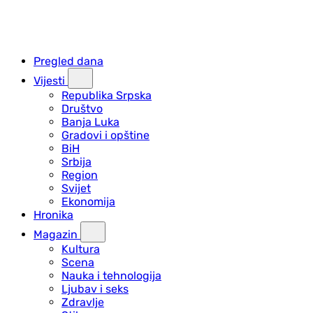
Pregled dana
Vijesti
Republika Srpska
Društvo
Banja Luka
Gradovi i opštine
BiH
Srbija
Region
Svijet
Ekonomija
Hronika
Magazin
Kultura
Scena
Nauka i tehnologija
Ljubav i seks
Zdravlje