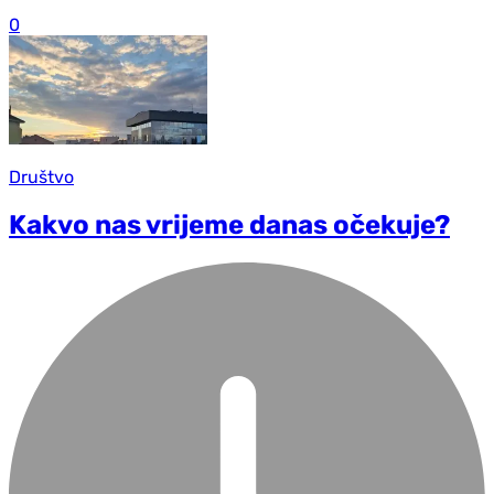
0
Društvo
Kakvo nas vrijeme danas očekuje?