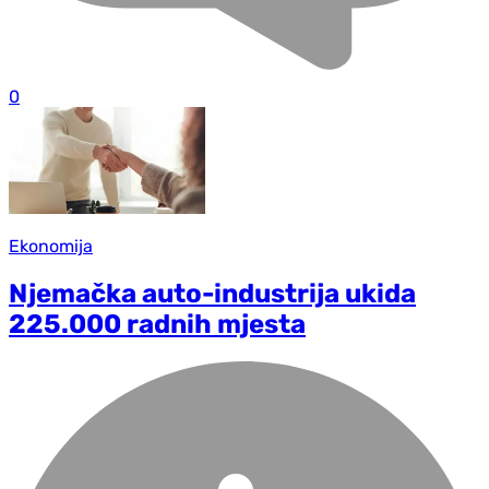
0
Ekonomija
Njemačka auto-industrija ukida
225.000 radnih mjesta